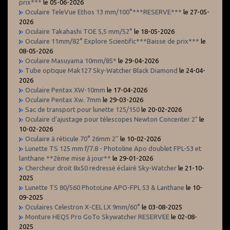
prix***
le 05-06-2026
Oculaire TeleVue Ethos 13 mm/100°***RESERVE***
le 27-05-
2026
Oculaire Takahashi TOE 5,5 mm/52°
le 18-05-2026
Oculaire 11mm/82° Explore Scientific***Baisse de prix***
le
08-05-2026
Oculaire Masuyama 10mm/85*
le 29-04-2026
Tube optique Mak127 Sky-Watcher Black Diamond
le 24-04-
2026
Oculaire Pentax XW-10mm
le 17-04-2026
Oculaire Pentax Xw. 7mm
le 29-03-2026
Sac de transport pour lunette 125/150
le 20-02-2026
Oculaire d'ajustage pour télescopes Newton Concenter 2"
le
10-02-2026
Oculaire à réticule 70° 26mm 2''
le 10-02-2026
Lunette TS 125 mm f/7.8 - Photoline Apo doublet FPL-53 et
lanthane **2ème mise à jour**
le 29-01-2026
Chercheur droit 8x50 redressé éclairé Sky-Watcher
le 21-10-
2025
Lunette TS 80/560 PhotoLine APO-FPL 53 & Lanthane
le 10-
09-2025
Oculaires Celestron X-CEL LX 9mm/60°
le 03-08-2025
Monture HEQ5 Pro GoTo Skywatcher RESERVEE
le 02-08-
2025