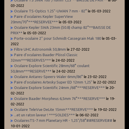
03-2022
Oculaire TS-Optics 1.25"-UWAN 7 mm - 82°
le 05-03-2022
Paire d'oculaires Kepler SuperView
20mm/70°***RESERVEE***
le 05-03-2022
Oculaire Kepler SWA 23mm (50.8) champ 82°**BAISSE DE
PRIX**
le 05-03-2022
Porte-oculaire 2'' pour Schmidt-Cassegrain Mak 180
le 05-03-
2022
Filtre UHC Astronomik 50,8mm
le 27-02-2022
Paire d'oculaires Baader Plössl Classic
32mm***RESERVES***
le 24-02-2022
Oculaire Explore Scientific 28mm/68° coulant
50,8mm***RESERVE***
le 24-02-2022
Oculaire Antares-Speers-Waler 6mm/86°
le 23-02-2022
Paire d'oculaires Artesky Super ED 12mm 1,25"
le 22-02-2022
Oculaire Explore Scientific 24mm /68°***RESERVE***
le 20-
02-2022
Oculaire Baader Morpheus 6,5mm 76°***RESERVE***
le 19-
02-2022
Oculaire TeleVue DeLite 15mm***RESERVE***
le 19-02-2022
...et un raton laveur ! ***SOLDES***
le 06-02-2022
OculairesTS-7 mm Planetary HR - 1,25"/58°##RESERVE##
le
10-01-2022