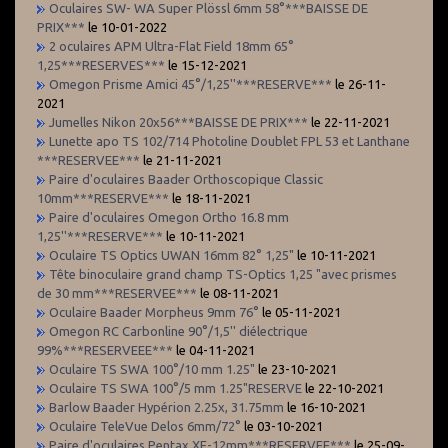
Oculaires SW- WA Super Plössl 6mm 58°***BAISSE DE
PRIX***
le 10-01-2022
2 oculaires APM Ultra-Flat Field 18mm 65°
1,25***RESERVES***
le 15-12-2021
Omegon Prisme Amici 45°/1,25''***RESERVE***
le 26-11-
2021
Jumelles Nikon 20x56***BAISSE DE PRIX***
le 22-11-2021
Lunette apo TS 102/714 Photoline Doublet FPL 53 et Lanthane
***RESERVEE***
le 21-11-2021
Paire d'oculaires Baader Orthoscopique Classic
10mm***RESERVE***
le 18-11-2021
Paire d'oculaires Omegon Ortho 16.8 mm
1,25''***RESERVE***
le 10-11-2021
Oculaire TS Optics UWAN 16mm 82° 1,25"
le 10-11-2021
Tête binoculaire grand champ TS-Optics 1,25 "avec prismes
de 30 mm***RESERVEE***
le 08-11-2021
Oculaire Baader Morpheus 9mm 76°
le 05-11-2021
Omegon RC Carbonline 90°/1,5'' diélectrique
99%***RESERVEEE***
le 04-11-2021
Oculaire TS SWA 100°/10 mm 1.25"
le 23-10-2021
Oculaire TS SWA 100°/5 mm 1.25"RESERVE
le 22-10-2021
Barlow Baader Hypérion 2.25x, 31.75mm
le 16-10-2021
Oculaire TeleVue Delos 6mm/72°
le 03-10-2021
Paire d'oculaires Pentax XF-12mm***RESERVEE***
le 25-09-