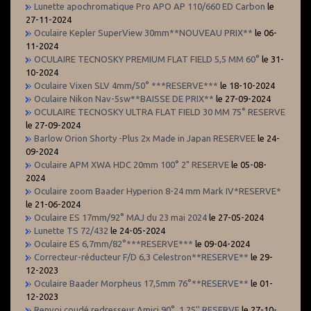
Lunette apochromatique Pro APO AP 110/660 ED Carbon
le
27-11-2024
Oculaire Kepler SuperView 30mm**NOUVEAU PRIX**
le 06-
11-2024
OCULAIRE TECNOSKY PREMIUM FLAT FIELD 5,5 MM 60°
le 31-
10-2024
Oculaire Vixen SLV 4mm/50° ***RESERVE***
le 18-10-2024
Oculaire Nikon Nav-5sw**BAISSE DE PRIX**
le 27-09-2024
OCULAIRE TECNOSKY ULTRA FLAT FIELD 30 MM 75° RESERVE
le 27-09-2024
Barlow Orion Shorty -Plus 2x Made in Japan RESERVEE
le 24-
09-2024
Oculaire APM XWA HDC 20mm 100° 2" RESERVE
le 05-08-
2024
Oculaire zoom Baader Hyperion 8-24 mm Mark IV*RESERVE*
le 21-06-2024
Oculaire ES 17mm/92° MAJ du 23 mai 2024
le 27-05-2024
Lunette TS 72/432
le 24-05-2024
Oculaire ES 6,7mm/82°***RESERVE***
le 09-04-2024
Correcteur-réducteur F/D 6,3 Celestron**RESERVE**
le 29-
12-2023
Oculaire Baader Morpheus 17,5mm 76°**RESERVE**
le 01-
12-2023
Renvoi coudé redresseur Amici 90°, 1,25'' RESERVE
le 27-10-