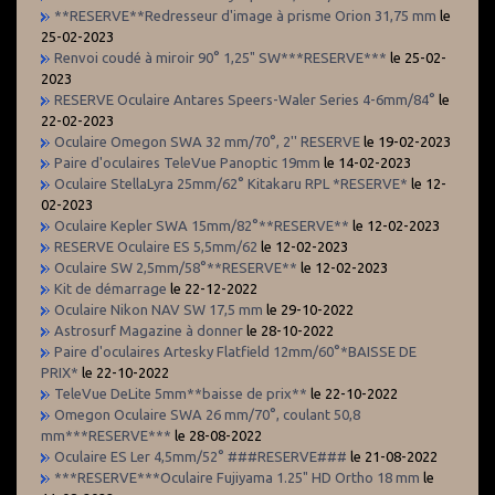
**RESERVE**Redresseur d'image à prisme Orion 31,75 mm
le
25-02-2023
Renvoi coudé à miroir 90° 1,25" SW***RESERVE***
le 25-02-
2023
RESERVE Oculaire Antares Speers-Waler Series 4-6mm/84°
le
22-02-2023
Oculaire Omegon SWA 32 mm/70°, 2'' RESERVE
le 19-02-2023
Paire d'oculaires TeleVue Panoptic 19mm
le 14-02-2023
Oculaire StellaLyra 25mm/62° Kitakaru RPL *RESERVE*
le 12-
02-2023
Oculaire Kepler SWA 15mm/82°**RESERVE**
le 12-02-2023
RESERVE Oculaire ES 5,5mm/62
le 12-02-2023
Oculaire SW 2,5mm/58°**RESERVE**
le 12-02-2023
Kit de démarrage
le 22-12-2022
Oculaire Nikon NAV SW 17,5 mm
le 29-10-2022
Astrosurf Magazine à donner
le 28-10-2022
Paire d'oculaires Artesky Flatfield 12mm/60°*BAISSE DE
PRIX*
le 22-10-2022
TeleVue DeLite 5mm**baisse de prix**
le 22-10-2022
Omegon Oculaire SWA 26 mm/70°, coulant 50,8
mm***RESERVE***
le 28-08-2022
Oculaire ES Ler 4,5mm/52° ###RESERVE###
le 21-08-2022
***RESERVE***Oculaire Fujiyama 1.25" HD Ortho 18 mm
le