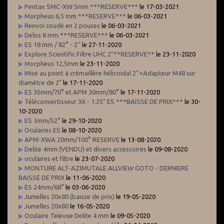
Pentax SMC-XW 5mm ***RESERVE***
le 17-03-2021
Morpheus 6,5 mm ***RESERVE***
le 06-03-2021
Renvoi coudé en 2 pouces
le 06-03-2021
Delos 8 mm ***RESERVE***
le 06-03-2021
ES 18 mm / 82° - 2''
le 27-11-2020
Explore Scientific Filtre UHC 2"**RESERVE**
le 23-11-2020
Morpheus 12,5mm
le 23-11-2020
Mise au point à crémaillère hélicoidal 2''+Adapteur M48 sur
diamètre de 2"
le 17-11-2020
ES 35mm/70° et APM 30mm/80°
le 17-11-2020
Téléconvertisseur 3X - 1.25" ES ***BAISSE DE PRIX***
le 30-
10-2020
ES 3mm/52°
le 29-10-2020
Oculaires ES
le 08-10-2020
APM-XWA 20mm/100° RESERVE
le 13-08-2020
Delite 4mm (VENDU) et divers accessoires
le 09-08-2020
oculaires et filtre
le 23-07-2020
MONTURE ALT-AZIMUTALE ALLVIEW GOTO - DERNIERE
BAISSE DE PRIX
le 11-06-2020
ES 24mm/68°
le 03-06-2020
Jumelles 20x80 (baisse de prix)
le 19-05-2020
Jumelles 20x80
le 16-05-2020
Oculaire Televue Delite 4 mm
le 09-05-2020