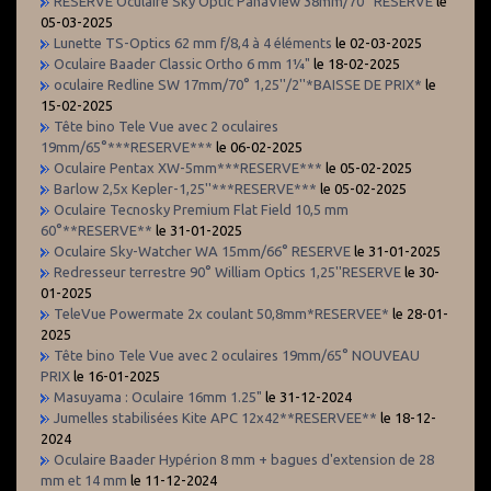
RESERVE Oculaire Sky Optic PanaView 38mm/70° RESERVE
le
05-03-2025
Lunette TS-Optics 62 mm f/8,4 à 4 éléments
le 02-03-2025
Oculaire Baader Classic Ortho 6 mm 1¼"
le 18-02-2025
oculaire Redline SW 17mm/70° 1,25''/2''*BAISSE DE PRIX*
le
15-02-2025
Tête bino Tele Vue avec 2 oculaires
19mm/65°***RESERVE***
le 06-02-2025
Oculaire Pentax XW-5mm***RESERVE***
le 05-02-2025
Barlow 2,5x Kepler-1,25''***RESERVE***
le 05-02-2025
Oculaire Tecnosky Premium Flat Field 10,5 mm
60°**RESERVE**
le 31-01-2025
Oculaire Sky-Watcher WA 15mm/66° RESERVE
le 31-01-2025
Redresseur terrestre 90° William Optics 1,25''RESERVE
le 30-
01-2025
TeleVue Powermate 2x coulant 50,8mm*RESERVEE*
le 28-01-
2025
Tête bino Tele Vue avec 2 oculaires 19mm/65° NOUVEAU
PRIX
le 16-01-2025
Masuyama : Oculaire 16mm 1.25"
le 31-12-2024
Jumelles stabilisées Kite APC 12x42**RESERVEE**
le 18-12-
2024
Oculaire Baader Hypérion 8 mm + bagues d'extension de 28
mm et 14 mm
le 11-12-2024