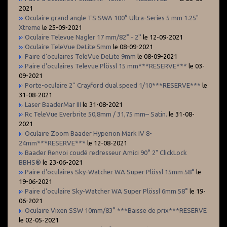
2021
Oculaire grand angle TS SWA 100° Ultra-Series 5 mm 1.25"
Xtreme
le 25-09-2021
Oculaire Televue Nagler 17 mm/82° - 2''
le 12-09-2021
Oculaire TeleVue DeLite 5mm
le 08-09-2021
Paire d'oculaires TeleVue DeLite 9mm
le 08-09-2021
Paire d'oculaires Televue Plössl 15 mm***RESERVE***
le 03-
09-2021
Porte-oculaire 2'' Crayford dual speed 1/10***RESERVE***
le
31-08-2021
Laser BaaderMar III
le 31-08-2021
Rc TeleVue Everbrite 50,8mm / 31,75 mm– Satin.
le 31-08-
2021
Oculaire Zoom Baader Hyperion Mark IV 8-
24mm***RESERVE***
le 12-08-2021
Baader Renvoi coudé redresseur Amici 90° 2" ClickLock
BBHS®
le 23-06-2021
Paire d'oculaires Sky-Watcher WA Super Plössl 15mm 58°
le
19-06-2021
Paire d'oculaire Sky-Watcher WA Super Plössl 6mm 58°
le 19-
06-2021
Oculaire Vixen SSW 10mm/83° ***Baisse de prix***RESERVE
le 02-05-2021