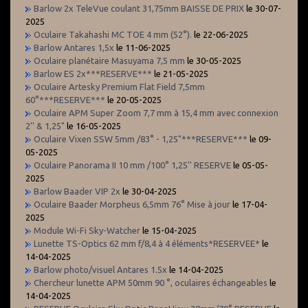
Barlow 2x TeleVue coulant 31,75mm BAISSE DE PRIX
le 30-07-
2025
Oculaire Takahashi MC TOE 4 mm (52°).
le 22-06-2025
Barlow Antares 1,5x
le 11-06-2025
Oculaire planétaire Masuyama 7,5 mm
le 30-05-2025
Barlow ES 2x***RESERVE***
le 21-05-2025
Oculaire Artesky Premium Flat Field 7,5mm
60°***RESERVE***
le 20-05-2025
Oculaire APM Super Zoom 7,7 mm à 15,4 mm avec connexion
2'' & 1,25"
le 16-05-2025
Oculaire Vixen SSW 5mm /83° - 1,25"***RESERVE***
le 09-
05-2025
Oculaire Panorama II 10 mm /100° 1,25'' RESERVE
le 05-05-
2025
Barlow Baader VIP 2x
le 30-04-2025
Oculaire Baader Morpheus 6,5mm 76° Mise à jour
le 17-04-
2025
Module Wi-Fi Sky-Watcher
le 15-04-2025
Lunette TS-Optics 62 mm f/8,4 à 4 éléments*RESERVEE*
le
14-04-2025
Barlow photo/visuel Antares 1.5x
le 14-04-2025
Chercheur lunette APM 50mm 90 °, oculaires échangeables
le
14-04-2025