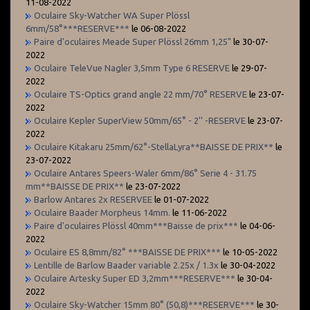
11-08-2022
Oculaire Sky-Watcher WA Super Plössl
6mm/58°***RESERVE***
le 06-08-2022
Paire d'oculaires Meade Super Plössl 26mm 1,25"
le 30-07-
2022
Oculaire TeleVue Nagler 3,5mm Type 6 RESERVE
le 29-07-
2022
Oculaire TS-Optics grand angle 22 mm/70° RESERVE
le 23-07-
2022
Oculaire Kepler SuperView 50mm/65° - 2'' -RESERVE
le 23-07-
2022
Oculaire Kitakaru 25mm/62°-StellaLyra**BAISSE DE PRIX**
le
23-07-2022
Oculaire Antares Speers-Waler 6mm/86° Serie 4 - 31.75
mm**BAISSE DE PRIX**
le 23-07-2022
Barlow Antares 2x RESERVEE
le 01-07-2022
Oculaire Baader Morpheus 14mm.
le 11-06-2022
Paire d'oculaires Plössl 40mm***Baisse de prix***
le 04-06-
2022
Oculaire ES 8,8mm/82° ***BAISSE DE PRIX***
le 10-05-2022
Lentille de Barlow Baader variable 2.25x / 1.3x
le 30-04-2022
Oculaire Artesky Super ED 3,2mm***RESERVE***
le 30-04-
2022
Oculaire Sky-Watcher 15mm 80° (50,8)***RESERVE***
le 30-