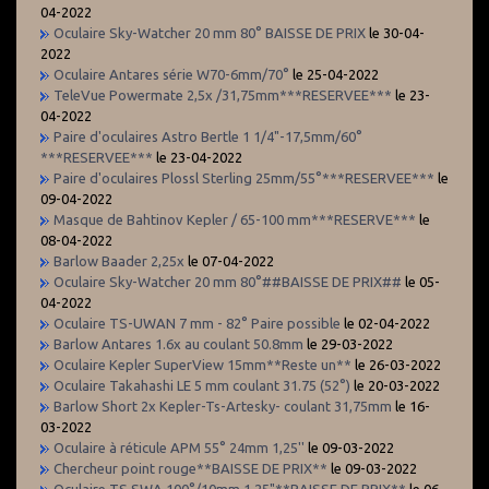
04-2022
Oculaire Sky-Watcher 20 mm 80° BAISSE DE PRIX
le 30-04-
2022
Oculaire Antares série W70-6mm/70°
le 25-04-2022
TeleVue Powermate 2,5x /31,75mm***RESERVEE***
le 23-
04-2022
Paire d'oculaires Astro Bertle 1 1/4"-17,5mm/60°
***RESERVEE***
le 23-04-2022
Paire d'oculaires Plossl Sterling 25mm/55°***RESERVEE***
le
09-04-2022
Masque de Bahtinov Kepler / 65-100 mm***RESERVE***
le
08-04-2022
Barlow Baader 2,25x
le 07-04-2022
Oculaire Sky-Watcher 20 mm 80°##BAISSE DE PRIX##
le 05-
04-2022
Oculaire TS-UWAN 7 mm - 82° Paire possible
le 02-04-2022
Barlow Antares 1.6x au coulant 50.8mm
le 29-03-2022
Oculaire Kepler SuperView 15mm**Reste un**
le 26-03-2022
Oculaire Takahashi LE 5 mm coulant 31.75 (52°)
le 20-03-2022
Barlow Short 2x Kepler-Ts-Artesky- coulant 31,75mm
le 16-
03-2022
Oculaire à réticule APM 55° 24mm 1,25''
le 09-03-2022
Chercheur point rouge**BAISSE DE PRIX**
le 09-03-2022
Oculaire TS SWA 100°/10mm 1,25"**BAISSE DE PRIX**
le 06-