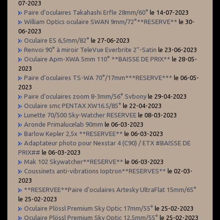
07-2023
Paire d'oculaires Takahashi Erfle 28mm/60°
le 14-07-2023
William Optics oculaire SWAN 9mm/72°**RESERVE**
le 30-
06-2023
Oculaire ES 6,5mm/82°
le 27-06-2023
Renvoi 90° à miroir TeleVue Everbrite 2''-Satin
le 23-06-2023
Oculaire Apm-XWA 5mm 110° **BAISSE DE PRIX**
le 28-05-
2023
Paire d'oculaires TS-WA 70°/17mm***RESERVE***
le 06-05-
2023
Paire d'oculaires zoom 8-3mm/56° Svbony
le 29-04-2023
Oculaire smc PENTAX XW16.5/85°
le 22-04-2023
Lunette 70/500 Sky-Watcher RESERVEE
le 08-03-2023
Aronde Primalucelab 90mm
le 06-03-2023
Barlow Kepler 2,5x **RESERVEE**
le 06-03-2023
Adaptateur photo pour Nexstar 4 (C90) / ETX #BAISSE DE
PRIX##
le 06-03-2023
Mak 102 Skywatcher**RESERVE**
le 06-03-2023
Coussinets anti-vibrations Ioptron**RESERVES**
le 02-03-
2023
**RESERVEE**Paire d'oculaires Artesky UltraFlat 15mm/65°
le 25-02-2023
Oculaire Plössl Premium Sky Optic 17mm/55°
le 25-02-2023
Oculaire Plössl Premium Sky Optic 12,5mm/55°
le 25-02-2023