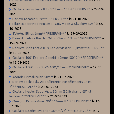
2023
Oculaire zoom Leica 8,9 - 17,8 mm ASPH.*RESERVE*
le 24-10-
2023
Barlow Antares 1.6x***RESERVEE***
le 21-10-2023
Filtre Baader Neodymium IR-Cut, Moon & Skyglow 1,25''
le 05-
10-2023
TeleVue Ethos 6mm***RESERVE***
le 29-09-2023
Paire d'oculaire Baader Ortho Classic 18mm **RESERVES**
le
15-09-2023
Réducteur de focale 0,5x Kepler vissant 50,8mm**RESERVE**
le 12-08-2023
Oculaire 100° Explore Scientific 9mm/100° 2''***RESERVE***
le 12-08-2023
Oculaire TS-Optics SWA 100°/15 mm 2"*RESERVE*
le 12-08-
2023
Aronde Primalucelab 90mm
le 21-07-2023
Barlow Technosky Apo télécentrique 4éléments 2x en
2''***RESERVE***
le 21-07-2023
Oculaire Kepler SuperView 50mm (50.8) champ 65° (5
lentilles)***RESERVE***
le 21-07-2023
Omegon Prisme Amici 90° **2ème BAISSE DE PRIX**
le 17-
07-2023
Oculaire Baader Hyperion 36mm/72° ***RESERVE***
le 17-