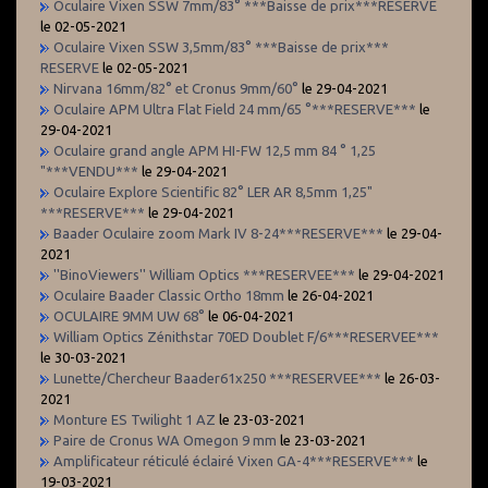
Oculaire Vixen SSW 7mm/83° ***Baisse de prix***RESERVE
le 02-05-2021
Oculaire Vixen SSW 3,5mm/83° ***Baisse de prix***
RESERVE
le 02-05-2021
Nirvana 16mm/82° et Cronus 9mm/60°
le 29-04-2021
Oculaire APM Ultra Flat Field 24 mm/65 °***RESERVE***
le
29-04-2021
Oculaire grand angle APM HI-FW 12,5 mm 84 ° 1,25
"***VENDU***
le 29-04-2021
Oculaire Explore Scientific 82° LER AR 8,5mm 1,25"
***RESERVE***
le 29-04-2021
Baader Oculaire zoom Mark IV 8-24***RESERVE***
le 29-04-
2021
''BinoViewers'' William Optics ***RESERVEE***
le 29-04-2021
Oculaire Baader Classic Ortho 18mm
le 26-04-2021
OCULAIRE 9MM UW 68°
le 06-04-2021
William Optics Zénithstar 70ED Doublet F/6***RESERVEE***
le 30-03-2021
Lunette/Chercheur Baader61x250 ***RESERVEE***
le 26-03-
2021
Monture ES Twilight 1 AZ
le 23-03-2021
Paire de Cronus WA Omegon 9 mm
le 23-03-2021
Amplificateur réticulé éclairé Vixen GA-4***RESERVE***
le
19-03-2021