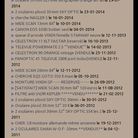
oculaire 30 mm ULTIMA sérigraphie orange an. 80
le 29-01-
2014
2 oculaires plossl 30 mm SKY OPTIC
le 23-01-2014
cherche NAGLER 5
le 16-01-2014
WIDE SCAN 13mm 84°
le 10-01-2014
CANON EOS 550D boitier seul
le 04-01-2014
queue d'aronde VIXEN femelle STARWAY neuve
le 12-11-2013
CELESTRON 11 XLT FASTAR (reservé)
le 16-10-2013
TELEVUE POWERMATE 2.5 ""VENDUE""
le 14-02-2013
CELESTRON 90 ORANGE vintage (VENDU)
le 23-11-2012
PANOPTIC 41 TELEVUE 280€ port inclus(VENDU)
le 22-11-
2012
WIDE SCAN 20mm 84°
le 12-11-2012
CHERCHE EQ5 GOTO 350 € maxi
le 05-10-2012
MONTURE VIXEN GP -----RESERVEE------
le 26-09-2012
[SATISFAIT] WIDE SCAN 30 mm 84° 120 euros
le 11-08-2012
FILTRE anti UV/IR KEPLER *****VENDU******
le 21-02-2012
2 oculaires plossl SKY OPTIC 30mm >
le 30-01-2012
Oculaire plossl 30 mm 52° 20 €
le 06-01-2012
2 oculaires plossl 30mm 52° SKY OPTIC 55€ les 2
le 25-12-
2011
CHER. C8 monture allemande même ancienne
le 19-12-2011
2 OCULAIRES SWAN W-O F- 20mm **VENDUS**
le 04-12-
2011