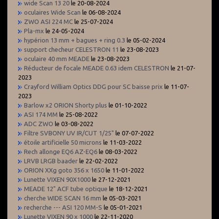
wide Scan 13 20
le 20-08-2024
oculaires Wide Scan
le 06-08-2024
ZWO ASI 224 MC
le 25-07-2024
Pla-mx
le 24-05-2024
hypérion 13 mm + bagues + ring 0.3
le 05-02-2024
support checheur CELESTRON 11
le 23-08-2023
oculaire 40 mm MEADE
le 23-08-2023
Réducteur de focale MEADE 0.63 idem CELESTRON
le 21-07-
2023
Crayford William Optics DDG pour SC baisse prix
le 11-07-
2023
Barlow x2 ORION Shorty plus
le 01-10-2022
ASI 174 MM
le 25-08-2022
ADC ZWO
le 03-08-2022
Filtre SVBONY UV IR/CUT 1/25"
le 07-07-2022
étoile artificielle 50 microns
le 11-03-2022
Rech allonge EQ6 AZ-EQ6
le 08-03-2022
LRVB LRGB baader
le 22-02-2022
ORION XXg goto 356 x 1650
le 11-01-2022
Lunette VIXEN 90X1000
le 27-12-2021
MEADE 12" ACF tube optique
le 18-12-2021
cherche WIDE SCAN 16 mm
le 05-03-2021
recherche --- ASI 120 MM-S
le 05-01-2021
Lunette VIXEN 90 x 1000
le 22-11-2020