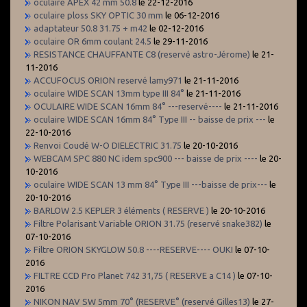
oculaire APEX 42 mm 50.8
le 22-12-2016
oculaire ploss SKY OPTIC 30 mm
le 06-12-2016
adaptateur 50.8 31.75 + m42
le 02-12-2016
oculaire OR 6mm coulant 24.5
le 29-11-2016
RESISTANCE CHAUFFANTE C8 (reservé astro-Jérome)
le 21-
11-2016
ACCUFOCUS ORION reservé lamy971
le 21-11-2016
oculaire WIDE SCAN 13mm type III 84°
le 21-11-2016
OCULAIRE WIDE SCAN 16mm 84° ---reservé----
le 21-11-2016
oculaire WIDE SCAN 16mm 84° Type III -- baisse de prix ---
le
22-10-2016
Renvoi Coudé W-O DIELECTRIC 31.75
le 20-10-2016
WEBCAM SPC 880 NC idem spc900 --- baisse de prix ----
le 20-
10-2016
oculaire WIDE SCAN 13 mm 84° Type III ---baisse de prix---
le
20-10-2016
BARLOW 2.5 KEPLER 3 éléments ( RESERVE )
le 20-10-2016
Filtre Polarisant Variable ORION 31.75 (reservé snake382)
le
07-10-2016
Filtre ORION SKYGLOW 50.8 ----RESERVE---- OUKI
le 07-10-
2016
FILTRE CCD Pro Planet 742 31,75 ( RESERVE a C14 )
le 07-10-
2016
NIKON NAV SW 5mm 70° (RESERVE° (reservé Gilles13)
le 27-