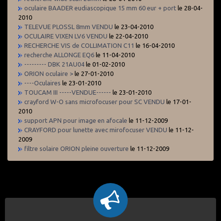
oculaire BAADER eudiascopique 15 mm 60 eur + port
le 28-04-
2010
TELEVUE PLOSSL 8mm VENDU
le 23-04-2010
OCULAIRE VIXEN LV6 VENDU
le 22-04-2010
RECHERCHE VIS de COLLIMATION C11
le 16-04-2010
recherche ALLONGE EQ6
le 11-04-2010
--------- DBK 21AU04
le 01-02-2010
ORION oculaire >
le 27-01-2010
----Oculaires
le 23-01-2010
TOUCAM III -----VENDUE------
le 23-01-2010
crayford W-O sans microfocuser pour SC VENDU
le 17-01-
2010
support APN pour image en afocale
le 11-12-2009
CRAYFORD pour lunette avec mirofocuser VENDU
le 11-12-
2009
filtre solaire ORION pleine ouverture
le 11-12-2009