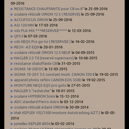
09-2016
RESISTANCE CHAUFFANTE pour C8 ou 8"
le 25-09-2016
oculaire réticulé ORION 12.5 ( RESERVE)
le 25-09-2016
ACCUFOCUS ORION
le 25-09-2016
ASI 120 MM
le 17-03-2016
vds PLA-MX ***RESERVEE****
le 12-03-2016
QY5 II
le 07-03-2016
vds NEQ5 Pro go-to ( RESERVEE )
le 16-02-2016
RECH- AZ-EQ6
le 20-01-2016
oculaire réticulé ORION 12.5 NEUF
le 04-09-2015
NAGLER 2.5 T6 (reservé supernavo)
le 10-06-2015
resistance chatuffante C8
le 31-03-2015
SIGMA 18-200 DC
le 12-03-2015
SIGMA 10-20 F 3.5 constant mont. CANON 330 €
le 19-02-2015
appareil photo reflex CANON EOS 550D
le 19-02-2015
MONTURE NEQ5 EQ5 pro goto
le 27-01-2015
NAGLER 5 "recherche"
le 18-01-2015
oculaire HYPERION 5mm
le 15-12-2014
ADC standard Pierro Astro
le 03-12-2014
oculaire réticulé éclairé ORION
le 30-09-2014
Mak KEPLER 102/1300 monture Autotracking AZT2
le 05-05-
2014
jumelles KEPLER 8X56
le 03-02-2014