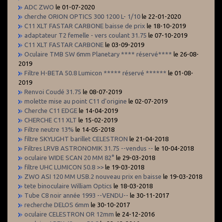
ADC ZWO
le 01-07-2020
cherche ORION OPTICS 300 1200 L- 1/10
le 22-01-2020
C11 XLT FASTAR CARBONE baisse de prix
le 18-10-2019
adaptateur T2 femelle - vers coulant 31.75
le 07-10-2019
C11 XLT FASTAR CARBONE
le 03-09-2019
Oculaire TMB SW 6mm Planetary **** réservé****
le 26-08-
2019
Filtre H-BETA 50.8 Lumicon ***** réservé ******
le 01-08-
2019
Renvoi Coudé 31.75
le 08-07-2019
molette mise au point C11 d'origine
le 02-07-2019
Cherche C11 EDGE
le 14-04-2019
CHERCHE C11 XLT
le 15-02-2019
Filtre neutre 13%
le 14-05-2018
filtre SKYLIGHT barillet CELESTRON
le 21-04-2018
Filtres LRVB ASTRONOMIK 31.75 --vendus --
le 10-04-2018
oculaire WIDE SCAN 20 MM 82°
le 29-03-2018
filtre UHC LUMICON 50.8 >>
le 19-03-2018
ZWO ASI 120 MM USB.2 nouveau prix en baisse
le 19-03-2018
tete binoculaire William Optics
le 18-03-2018
Tube C8 noir année 1993 --VENDU--
le 30-11-2017
recherche DELOS 6mm
le 30-10-2017
oculaire CELESTRON OR 12mm
le 24-12-2016