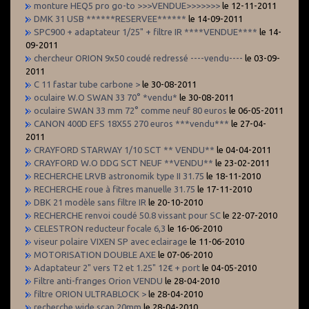
monture HEQ5 pro go-to >>>VENDUE>>>>>>>
le 12-11-2011
DMK 31 USB ******RESERVEE******
le 14-09-2011
SPC900 + adaptateur 1/25" + filtre IR ****VENDUE****
le 14-
09-2011
chercheur ORION 9x50 coudé redressé ----vendu----
le 03-09-
2011
C 11 fastar tube carbone >
le 30-08-2011
oculaire W.O SWAN 33 70° *vendu*
le 30-08-2011
oculaire SWAN 33 mm 72° comme neuf 80 euros
le 06-05-2011
CANON 400D EFS 18X55 270 euros ***vendu***
le 27-04-
2011
CRAYFORD STARWAY 1/10 SCT ** VENDU**
le 04-04-2011
CRAYFORD W.O DDG SCT NEUF **VENDU**
le 23-02-2011
RECHERCHE LRVB astronomik type II 31.75
le 18-11-2010
RECHERCHE roue à fitres manuelle 31.75
le 17-11-2010
DBK 21 modèle sans filtre IR
le 20-10-2010
RECHERCHE renvoi coudé 50.8 vissant pour SC
le 22-07-2010
CELESTRON reducteur focale 6,3
le 16-06-2010
viseur polaire VIXEN SP avec eclairage
le 11-06-2010
MOTORISATION DOUBLE AXE
le 07-06-2010
Adaptateur 2" vers T2 et 1.25" 12€ + port
le 04-05-2010
Filtre anti-franges Orion VENDU
le 28-04-2010
filtre ORION ULTRABLOCK >
le 28-04-2010
recherche wide scan 20mm
le 28-04-2010