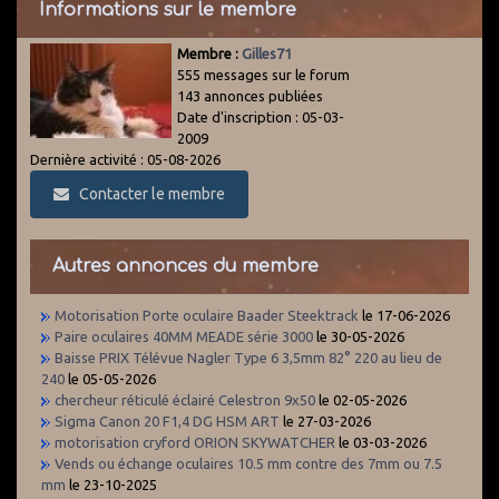
Informations sur le membre
Membre :
Gilles71
555 messages sur le forum
143 annonces publiées
Date d'inscription : 05-03-
2009
Dernière activité : 05-08-2026
Contacter le membre
Autres annonces du membre
Motorisation Porte oculaire Baader Steektrack
le 17-06-2026
Paire oculaires 40MM MEADE série 3000
le 30-05-2026
Baisse PRIX Télévue Nagler Type 6 3,5mm 82° 220 au lieu de
240
le 05-05-2026
chercheur réticulé éclairé Celestron 9x50
le 02-05-2026
Sigma Canon 20 F1,4 DG HSM ART
le 27-03-2026
motorisation cryford ORION SKYWATCHER
le 03-03-2026
Vends ou échange oculaires 10.5 mm contre des 7mm ou 7.5
mm
le 23-10-2025