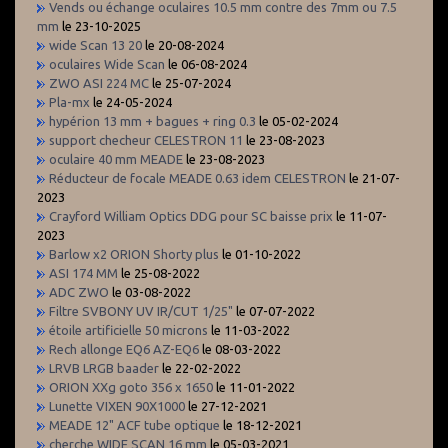
Vends ou échange oculaires 10.5 mm contre des 7mm ou 7.5
mm
le 23-10-2025
wide Scan 13 20
le 20-08-2024
oculaires Wide Scan
le 06-08-2024
ZWO ASI 224 MC
le 25-07-2024
Pla-mx
le 24-05-2024
hypérion 13 mm + bagues + ring 0.3
le 05-02-2024
support checheur CELESTRON 11
le 23-08-2023
oculaire 40 mm MEADE
le 23-08-2023
Réducteur de focale MEADE 0.63 idem CELESTRON
le 21-07-
2023
Crayford William Optics DDG pour SC baisse prix
le 11-07-
2023
Barlow x2 ORION Shorty plus
le 01-10-2022
ASI 174 MM
le 25-08-2022
ADC ZWO
le 03-08-2022
Filtre SVBONY UV IR/CUT 1/25"
le 07-07-2022
étoile artificielle 50 microns
le 11-03-2022
Rech allonge EQ6 AZ-EQ6
le 08-03-2022
LRVB LRGB baader
le 22-02-2022
ORION XXg goto 356 x 1650
le 11-01-2022
Lunette VIXEN 90X1000
le 27-12-2021
MEADE 12" ACF tube optique
le 18-12-2021
cherche WIDE SCAN 16 mm
le 05-03-2021