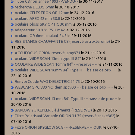
Tube C8 noir année 1993 --VENDU--
le 30-11-2017
recherche DELOS 6mm
le 30-10-2017
oculaire CELESTRON OR 12mm
le 24-12-2016
oculaire APEX 42 mm 50.8
le 22-12-2016
oculaire ploss SKY OPTIC 30 mm
le 06-12-2016
adaptateur 50.8 31.75 + m42
le 02-12-2016
oculaire OR 6mm coulant 24.5
le 29-11-2016
RESISTANCE CHAUFFANTE C8 (reservé astro-Jérome)
le 21-
11-2016
ACCUFOCUS ORION reservé lamy971
le 21-11-2016
oculaire WIDE SCAN 13mm type III 84°
le 21-11-2016
OCULAIRE WIDE SCAN 16mm 84° ---reservé----
le 21-11-2016
oculaire WIDE SCAN 16mm 84° Type III -- baisse de prix ---
le
22-10-2016
Renvoi Coudé W-O DIELECTRIC 31.75
le 20-10-2016
WEBCAM SPC 880 NC idem spc900 --- baisse de prix ----
le 20-
10-2016
oculaire WIDE SCAN 13 mm 84° Type III ---baisse de prix---
le
20-10-2016
BARLOW 2.5 KEPLER 3 éléments ( RESERVE )
le 20-10-2016
Filtre Polarisant Variable ORION 31.75 (reservé snake382)
le
07-10-2016
Filtre ORION SKYGLOW 50.8 ----RESERVE---- OUKI
le 07-10-
2016