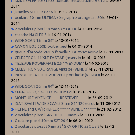
Mak KEPLER 102/1300 monture Autotracking AZT2
le 05-05-
2014
jumelles KEPLER 8X56
le 03-02-2014
oculaire 30 mm ULTIMA sérigraphie orange an. 80
le 29-01-
2014
2 oculaires plossl 30 mm SKY OPTIC
le 23-01-2014
cherche NAGLER 5
le 16-01-2014
WIDE SCAN 13mm 84°
le 10-01-2014
CANON EOS 550D boitier seul
le 04-01-2014
queue d'aronde VIXEN femelle STARWAY neuve
le 12-11-2013
CELESTRON 11 XLT FASTAR (reservé)
le 16-10-2013
TELEVUE POWERMATE 2.5 ""VENDUE""
le 14-02-2013
CELESTRON 90 ORANGE vintage (VENDU)
le 23-11-2012
PANOPTIC 41 TELEVUE 280€ port inclus(VENDU)
le 22-11-
2012
WIDE SCAN 20mm 84°
le 12-11-2012
CHERCHE EQ5 GOTO 350 € maxi
le 05-10-2012
MONTURE VIXEN GP -----RESERVEE------
le 26-09-2012
[SATISFAIT] WIDE SCAN 30 mm 84° 120 euros
le 11-08-2012
FILTRE anti UV/IR KEPLER *****VENDU******
le 21-02-2012
2 oculaires plossl SKY OPTIC 30mm >
le 30-01-2012
Oculaire plossl 30 mm 52° 20 €
le 06-01-2012
2 oculaires plossl 30mm 52° SKY OPTIC 55€ les 2
le 25-12-
2011