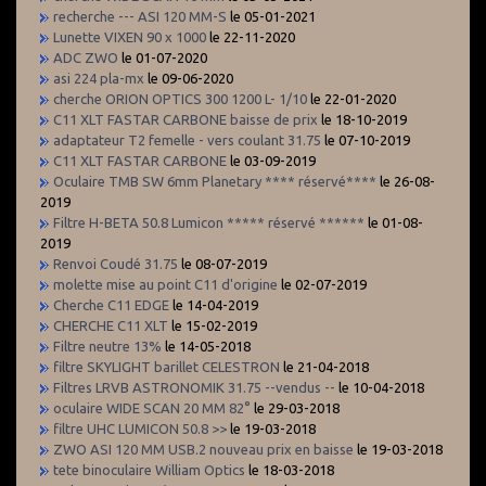
recherche --- ASI 120 MM-S
le 05-01-2021
Lunette VIXEN 90 x 1000
le 22-11-2020
ADC ZWO
le 01-07-2020
asi 224 pla-mx
le 09-06-2020
cherche ORION OPTICS 300 1200 L- 1/10
le 22-01-2020
C11 XLT FASTAR CARBONE baisse de prix
le 18-10-2019
adaptateur T2 femelle - vers coulant 31.75
le 07-10-2019
C11 XLT FASTAR CARBONE
le 03-09-2019
Oculaire TMB SW 6mm Planetary **** réservé****
le 26-08-
2019
Filtre H-BETA 50.8 Lumicon ***** réservé ******
le 01-08-
2019
Renvoi Coudé 31.75
le 08-07-2019
molette mise au point C11 d'origine
le 02-07-2019
Cherche C11 EDGE
le 14-04-2019
CHERCHE C11 XLT
le 15-02-2019
Filtre neutre 13%
le 14-05-2018
filtre SKYLIGHT barillet CELESTRON
le 21-04-2018
Filtres LRVB ASTRONOMIK 31.75 --vendus --
le 10-04-2018
oculaire WIDE SCAN 20 MM 82°
le 29-03-2018
filtre UHC LUMICON 50.8 >>
le 19-03-2018
ZWO ASI 120 MM USB.2 nouveau prix en baisse
le 19-03-2018
tete binoculaire William Optics
le 18-03-2018