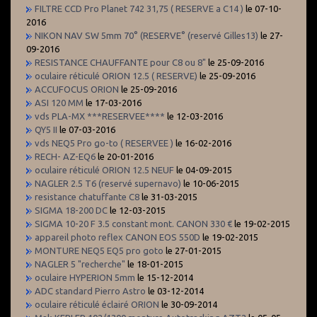
FILTRE CCD Pro Planet 742 31,75 ( RESERVE a C14 )
le 07-10-
2016
NIKON NAV SW 5mm 70° (RESERVE° (reservé Gilles13)
le 27-
09-2016
RESISTANCE CHAUFFANTE pour C8 ou 8"
le 25-09-2016
oculaire réticulé ORION 12.5 ( RESERVE)
le 25-09-2016
ACCUFOCUS ORION
le 25-09-2016
ASI 120 MM
le 17-03-2016
vds PLA-MX ***RESERVEE****
le 12-03-2016
QY5 II
le 07-03-2016
vds NEQ5 Pro go-to ( RESERVEE )
le 16-02-2016
RECH- AZ-EQ6
le 20-01-2016
oculaire réticulé ORION 12.5 NEUF
le 04-09-2015
NAGLER 2.5 T6 (reservé supernavo)
le 10-06-2015
resistance chatuffante C8
le 31-03-2015
SIGMA 18-200 DC
le 12-03-2015
SIGMA 10-20 F 3.5 constant mont. CANON 330 €
le 19-02-2015
appareil photo reflex CANON EOS 550D
le 19-02-2015
MONTURE NEQ5 EQ5 pro goto
le 27-01-2015
NAGLER 5 "recherche"
le 18-01-2015
oculaire HYPERION 5mm
le 15-12-2014
ADC standard Pierro Astro
le 03-12-2014
oculaire réticulé éclairé ORION
le 30-09-2014