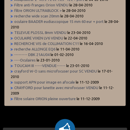
Filtre anti-franges Orion VENDU
le 28-04-2010
filtre ORION ULTRABLOCK >
le 28-04-2010
recherche wide scan 20mm
le 28-04-2010
oculaire BAADER eudiascopique 15 mm 60 eur + port
le 28-04-
2010
TELEVUE PLOSSL 8mm VENDU
le 23-04-2010
OCULAIRE VIXEN LV6 VENDU
le 22-04-2010
RECHERCHE VIS de COLLIMATION C11
le 16-04-2010
recherche ALLONGE EQ6
le 11-04-2010
--------- DBK 21AU04
le 01-02-2010
----Oculaires
le 23-01-2010
TOUCAM III -----VENDUE------
le 23-01-2010
crayford W-O sans microfocuser pour SC VENDU
le 17-01-
2010
support APN pour image en afocale
le 11-12-2009
CRAYFORD pour lunette avec mirofocuser VENDU
le 11-12-
2009
filtre solaire ORION pleine ouverture
le 11-12-2009