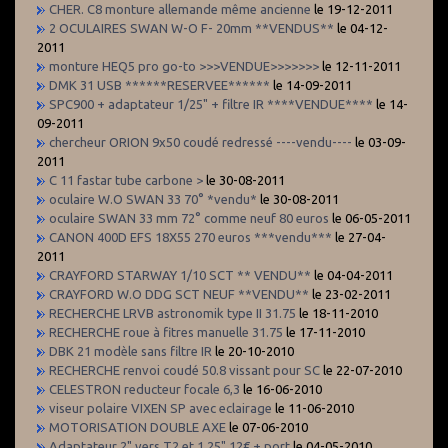
CHER. C8 monture allemande même ancienne
le 19-12-2011
2 OCULAIRES SWAN W-O F- 20mm **VENDUS**
le 04-12-
2011
monture HEQ5 pro go-to >>>VENDUE>>>>>>>
le 12-11-2011
DMK 31 USB ******RESERVEE******
le 14-09-2011
SPC900 + adaptateur 1/25" + filtre IR ****VENDUE****
le 14-
09-2011
chercheur ORION 9x50 coudé redressé ----vendu----
le 03-09-
2011
C 11 fastar tube carbone >
le 30-08-2011
oculaire W.O SWAN 33 70° *vendu*
le 30-08-2011
oculaire SWAN 33 mm 72° comme neuf 80 euros
le 06-05-2011
CANON 400D EFS 18X55 270 euros ***vendu***
le 27-04-
2011
CRAYFORD STARWAY 1/10 SCT ** VENDU**
le 04-04-2011
CRAYFORD W.O DDG SCT NEUF **VENDU**
le 23-02-2011
RECHERCHE LRVB astronomik type II 31.75
le 18-11-2010
RECHERCHE roue à fitres manuelle 31.75
le 17-11-2010
DBK 21 modèle sans filtre IR
le 20-10-2010
RECHERCHE renvoi coudé 50.8 vissant pour SC
le 22-07-2010
CELESTRON reducteur focale 6,3
le 16-06-2010
viseur polaire VIXEN SP avec eclairage
le 11-06-2010
MOTORISATION DOUBLE AXE
le 07-06-2010
Adaptateur 2" vers T2 et 1.25" 12€ + port
le 04-05-2010