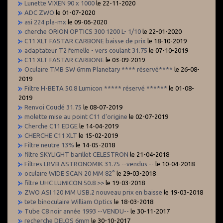
Lunette VIXEN 90 x 1000
le 22-11-2020
ADC ZWO
le 01-07-2020
asi 224 pla-mx
le 09-06-2020
cherche ORION OPTICS 300 1200 L- 1/10
le 22-01-2020
C11 XLT FASTAR CARBONE baisse de prix
le 18-10-2019
adaptateur T2 femelle - vers coulant 31.75
le 07-10-2019
C11 XLT FASTAR CARBONE
le 03-09-2019
Oculaire TMB SW 6mm Planetary **** réservé****
le 26-08-
2019
Filtre H-BETA 50.8 Lumicon ***** réservé ******
le 01-08-
2019
Renvoi Coudé 31.75
le 08-07-2019
molette mise au point C11 d'origine
le 02-07-2019
Cherche C11 EDGE
le 14-04-2019
CHERCHE C11 XLT
le 15-02-2019
Filtre neutre 13%
le 14-05-2018
filtre SKYLIGHT barillet CELESTRON
le 21-04-2018
Filtres LRVB ASTRONOMIK 31.75 --vendus --
le 10-04-2018
oculaire WIDE SCAN 20 MM 82°
le 29-03-2018
filtre UHC LUMICON 50.8 >>
le 19-03-2018
ZWO ASI 120 MM USB.2 nouveau prix en baisse
le 19-03-2018
tete binoculaire William Optics
le 18-03-2018
Tube C8 noir année 1993 --VENDU--
le 30-11-2017
recherche DELOS 6mm
le 30-10-2017