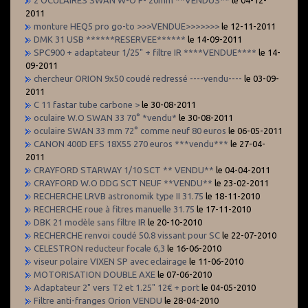
2011
monture HEQ5 pro go-to >>>VENDUE>>>>>>>
le 12-11-2011
DMK 31 USB ******RESERVEE******
le 14-09-2011
SPC900 + adaptateur 1/25" + filtre IR ****VENDUE****
le 14-
09-2011
chercheur ORION 9x50 coudé redressé ----vendu----
le 03-09-
2011
C 11 fastar tube carbone >
le 30-08-2011
oculaire W.O SWAN 33 70° *vendu*
le 30-08-2011
oculaire SWAN 33 mm 72° comme neuf 80 euros
le 06-05-2011
CANON 400D EFS 18X55 270 euros ***vendu***
le 27-04-
2011
CRAYFORD STARWAY 1/10 SCT ** VENDU**
le 04-04-2011
CRAYFORD W.O DDG SCT NEUF **VENDU**
le 23-02-2011
RECHERCHE LRVB astronomik type II 31.75
le 18-11-2010
RECHERCHE roue à fitres manuelle 31.75
le 17-11-2010
DBK 21 modèle sans filtre IR
le 20-10-2010
RECHERCHE renvoi coudé 50.8 vissant pour SC
le 22-07-2010
CELESTRON reducteur focale 6,3
le 16-06-2010
viseur polaire VIXEN SP avec eclairage
le 11-06-2010
MOTORISATION DOUBLE AXE
le 07-06-2010
Adaptateur 2" vers T2 et 1.25" 12€ + port
le 04-05-2010
Filtre anti-franges Orion VENDU
le 28-04-2010