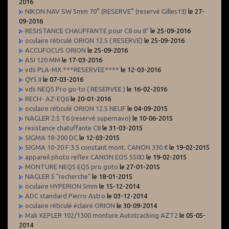
2016
NIKON NAV SW 5mm 70° (RESERVE° (reservé Gilles13)
le 27-
09-2016
RESISTANCE CHAUFFANTE pour C8 ou 8"
le 25-09-2016
oculaire réticulé ORION 12.5 ( RESERVE)
le 25-09-2016
ACCUFOCUS ORION
le 25-09-2016
ASI 120 MM
le 17-03-2016
vds PLA-MX ***RESERVEE****
le 12-03-2016
QY5 II
le 07-03-2016
vds NEQ5 Pro go-to ( RESERVEE )
le 16-02-2016
RECH- AZ-EQ6
le 20-01-2016
oculaire réticulé ORION 12.5 NEUF
le 04-09-2015
NAGLER 2.5 T6 (reservé supernavo)
le 10-06-2015
resistance chatuffante C8
le 31-03-2015
SIGMA 18-200 DC
le 12-03-2015
SIGMA 10-20 F 3.5 constant mont. CANON 330 €
le 19-02-2015
appareil photo reflex CANON EOS 550D
le 19-02-2015
MONTURE NEQ5 EQ5 pro goto
le 27-01-2015
NAGLER 5 "recherche"
le 18-01-2015
oculaire HYPERION 5mm
le 15-12-2014
ADC standard Pierro Astro
le 03-12-2014
oculaire réticulé éclairé ORION
le 30-09-2014
Mak KEPLER 102/1300 monture Autotracking AZT2
le 05-05-
2014