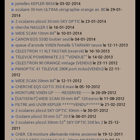
jumelles KEPLER 8X56
le 03-02-2014
oculaire 30 mm ULTIMA sérigraphie orange an. 80
le 29-01-
2014
2 oculaires plossl 30 mm SKY OPTIC
le 23-01-2014
cherche NAGLER 5
le 16-01-2014
WIDE SCAN 13mm 84°
le 10-01-2014
CANON EOS 550D boitier seul
le 04-01-2014
queue d'aronde VIXEN femelle STARWAY neuve
le 12-11-2013
CELESTRON 11 XLT FASTAR (reservé)
le 16-10-2013
TELEVUE POWERMATE 2.5 ""VENDUE""
le 14-02-2013
CELESTRON 90 ORANGE vintage (VENDU)
le 23-11-2012
PANOPTIC 41 TELEVUE 280€ port inclus(VENDU)
le 22-11-
2012
WIDE SCAN 20mm 84°
le 12-11-2012
CHERCHE EQ5 GOTO 350 € maxi
le 05-10-2012
MONTURE VIXEN GP -----RESERVEE------
le 26-09-2012
[SATISFAIT] WIDE SCAN 30 mm 84° 120 euros
le 11-08-2012
FILTRE anti UV/IR KEPLER *****VENDU******
le 21-02-2012
2 oculaires plossl SKY OPTIC 30mm >
le 30-01-2012
Oculaire plossl 30 mm 52° 20 €
le 06-01-2012
2 oculaires plossl 30mm 52° SKY OPTIC 55€ les 2
le 25-12-
2011
CHER. C8 monture allemande même ancienne
le 19-12-2011
2 OCULAIRES SWAN W-O F- 20mm **VENDUS**
le 04-12-