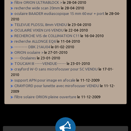
filtre ORION ULTRABLOCK >
le 28-04-2010
recherche wide scan 20mm
le 28-04-2010
oculaire BAADER eudiascopique 15 mm 60 eur + port
le 28-04-
2010
TELEVUE PLOSSL 8mm VENDU
le 23-04-2010
OCULAIRE VIXEN LV6 VENDU
le 22-04-2010
RECHERCHE VIS de COLLIMATION C11
le 16-04-2010
recherche ALLONGE EQ6
le 11-04-2010
--------- DBK 21AU04
le 01-02-2010
ORION oculaire >
le 27-01-2010
----Oculaires
le 23-01-2010
TOUCAM III -----VENDUE------
le 23-01-2010
crayford W-O sans microfocuser pour SC VENDU
le 17-01-
2010
support APN pour image en afocale
le 11-12-2009
CRAYFORD pour lunette avec mirofocuser VENDU
le 11-12-
2009
filtre solaire ORION pleine ouverture
le 11-12-2009