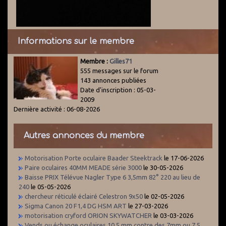
Informations sur le membre
Membre :
Gilles71
555 messages sur le forum
143 annonces publiées
Date d'inscription : 05-03-
2009
Dernière activité : 06-08-2026
Autres annonces du membre
Motorisation Porte oculaire Baader Steektrack
le 17-06-2026
Paire oculaires 40MM MEADE série 3000
le 30-05-2026
Baisse PRIX Télévue Nagler Type 6 3,5mm 82° 220 au lieu de
240
le 05-05-2026
chercheur réticulé éclairé Celestron 9x50
le 02-05-2026
Sigma Canon 20 F1,4 DG HSM ART
le 27-03-2026
motorisation cryford ORION SKYWATCHER
le 03-03-2026
Vends ou échange oculaires 10.5 mm contre des 7mm ou 7.5