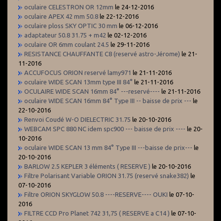
oculaire CELESTRON OR 12mm
le 24-12-2016
oculaire APEX 42 mm 50.8
le 22-12-2016
oculaire ploss SKY OPTIC 30 mm
le 06-12-2016
adaptateur 50.8 31.75 + m42
le 02-12-2016
oculaire OR 6mm coulant 24.5
le 29-11-2016
RESISTANCE CHAUFFANTE C8 (reservé astro-Jérome)
le 21-
11-2016
ACCUFOCUS ORION reservé lamy971
le 21-11-2016
oculaire WIDE SCAN 13mm type III 84°
le 21-11-2016
OCULAIRE WIDE SCAN 16mm 84° ---reservé----
le 21-11-2016
oculaire WIDE SCAN 16mm 84° Type III -- baisse de prix ---
le
22-10-2016
Renvoi Coudé W-O DIELECTRIC 31.75
le 20-10-2016
WEBCAM SPC 880 NC idem spc900 --- baisse de prix ----
le 20-
10-2016
oculaire WIDE SCAN 13 mm 84° Type III ---baisse de prix---
le
20-10-2016
BARLOW 2.5 KEPLER 3 éléments ( RESERVE )
le 20-10-2016
Filtre Polarisant Variable ORION 31.75 (reservé snake382)
le
07-10-2016
Filtre ORION SKYGLOW 50.8 ----RESERVE---- OUKI
le 07-10-
2016
FILTRE CCD Pro Planet 742 31,75 ( RESERVE a C14 )
le 07-10-