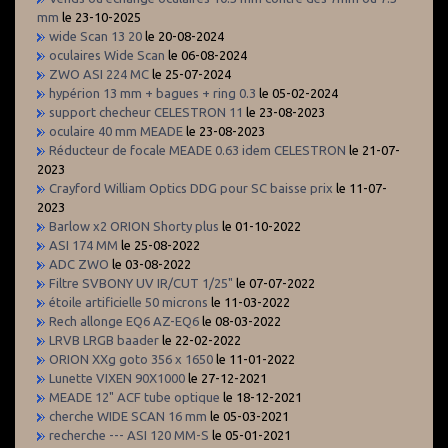
mm
le 23-10-2025
wide Scan 13 20
le 20-08-2024
oculaires Wide Scan
le 06-08-2024
ZWO ASI 224 MC
le 25-07-2024
hypérion 13 mm + bagues + ring 0.3
le 05-02-2024
support checheur CELESTRON 11
le 23-08-2023
oculaire 40 mm MEADE
le 23-08-2023
Réducteur de focale MEADE 0.63 idem CELESTRON
le 21-07-
2023
Crayford William Optics DDG pour SC baisse prix
le 11-07-
2023
Barlow x2 ORION Shorty plus
le 01-10-2022
ASI 174 MM
le 25-08-2022
ADC ZWO
le 03-08-2022
Filtre SVBONY UV IR/CUT 1/25"
le 07-07-2022
étoile artificielle 50 microns
le 11-03-2022
Rech allonge EQ6 AZ-EQ6
le 08-03-2022
LRVB LRGB baader
le 22-02-2022
ORION XXg goto 356 x 1650
le 11-01-2022
Lunette VIXEN 90X1000
le 27-12-2021
MEADE 12" ACF tube optique
le 18-12-2021
cherche WIDE SCAN 16 mm
le 05-03-2021
recherche --- ASI 120 MM-S
le 05-01-2021