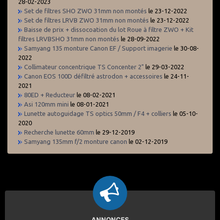
28-02-2023
Set de filtres SHO ZWO 31mm non montés
le 23-12-2022
Set de filtres LRVB ZWO 31mm non montés
le 23-12-2022
Baisse de prix + dissocoation du lot Roue à filtre ZWO + Kit
filtres LRVBSHO 31mm non montés
le 28-09-2022
Samyang 135 monture Canon EF / Support imagerie
le 30-08-
2022
Collimateur concentrique TS Concenter 2"
le 29-03-2022
Canon EOS 100D défiltré astrodon + accessoires
le 24-11-
2021
80ED + Reducteur
le 08-02-2021
Asi 120mm mini
le 08-01-2021
Lunette autoguidage TS optics 50mm / F4 + colliers
le 05-10-
2020
Recherche lunette 60mm
le 29-12-2019
Samyang 135mm f/2 monture canon
le 02-12-2019
ANNONCES