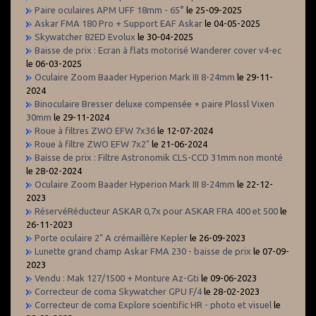
Paire oculaires APM UFF 18mm - 65°
le 25-09-2025
Askar FMA 180 Pro + Support EAF Askar
le 04-05-2025
Skywatcher 82ED Evolux
le 30-04-2025
Baisse de prix : Ecran à flats motorisé Wanderer cover v4-ec
le 06-03-2025
Oculaire Zoom Baader Hyperion Mark III 8-24mm
le 29-11-
2024
Binoculaire Bresser deluxe compensée + paire Plossl Vixen
30mm
le 29-11-2024
Roue à filtres ZWO EFW 7x36
le 12-07-2024
Roue à filtre ZWO EFW 7x2"
le 21-06-2024
Baisse de prix : Filtre Astronomik CLS-CCD 31mm non monté
le 28-02-2024
Oculaire Zoom Baader Hyperion Mark III 8-24mm
le 22-12-
2023
RéservéRéducteur ASKAR 0,7x pour ASKAR FRA 400 et 500
le
26-11-2023
Porte oculaire 2" A crémaillère Kepler
le 26-09-2023
Lunette grand champ Askar FMA 230 - baisse de prix
le 07-09-
2023
Vendu : Mak 127/1500 + Monture Az-Gti
le 09-06-2023
Correcteur de coma Skywatcher GPU F/4
le 28-02-2023
Correcteur de coma Explore scientific HR - photo et visuel
le