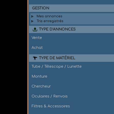
GESTION
Mes annonces
Tris enregistrés
TYPE D'ANNONCES
Vente
Achat
TYPE DE MATÉRIEL
Tube / Télescope / Lunette
Monture
Chercheur
Oculaires / Renvois
Filtres & Accessoires