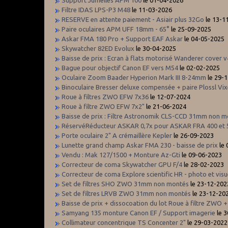
Support Jumelles APM 100
le 01-04-2026
Filtre IDAS LPS-P3 M48
le 11-03-2026
RESERVE en attente paiement - Asiair plus 32Go
le 13-1
Paire oculaires APM UFF 18mm - 65°
le 25-09-2025
Askar FMA 180 Pro + Support EAF Askar
le 04-05-2025
Skywatcher 82ED Evolux
le 30-04-2025
Baisse de prix : Ecran à flats motorisé Wanderer cover v
Bague pour objectif Canon EF vers M54
le 02-02-2025
Oculaire Zoom Baader Hyperion Mark III 8-24mm
le 29-
Binoculaire Bresser deluxe compensée + paire Plossl V
Roue à filtres ZWO EFW 7x36
le 12-07-2024
Roue à filtre ZWO EFW 7x2"
le 21-06-2024
Baisse de prix : Filtre Astronomik CLS-CCD 31mm non 
RéservéRéducteur ASKAR 0,7x pour ASKAR FRA 400 et 
Porte oculaire 2" A crémaillère Kepler
le 26-09-2023
Lunette grand champ Askar FMA 230 - baisse de prix
le 
Vendu : Mak 127/1500 + Monture Az-Gti
le 09-06-2023
Correcteur de coma Skywatcher GPU F/4
le 28-02-2023
Correcteur de coma Explore scientific HR - photo et visu
Set de filtres SHO ZWO 31mm non montés
le 23-12-202
Set de filtres LRVB ZWO 31mm non montés
le 23-12-20
Baisse de prix + dissocoation du lot Roue à filtre ZWO
Samyang 135 monture Canon EF / Support imagerie
le 
Collimateur concentrique TS Concenter 2"
le 29-03-2022