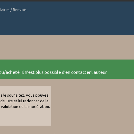
laires / Renvois
u/acheté. Il n'est plus possible d'en contacter l'auteur.
ous le souhaitez, vous pouvez
de liste et lui redonner de la
e validation de la modération.