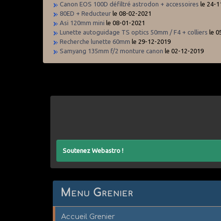
Canon EOS 100D défiltré astrodon + accessoires
le 24-1
80ED + Reducteur
le 08-02-2021
Asi 120mm mini
le 08-01-2021
Lunette autoguidage TS optics 50mm / F4 + colliers
le 0
Recherche lunette 60mm
le 29-12-2019
Samyang 135mm f/2 monture canon
le 02-12-2019
Soutenez Webastro !
Menu Grenier
Accueil Grenier