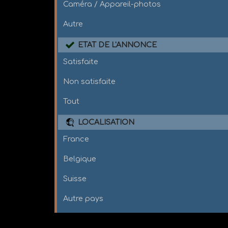
Caméra / Appareil-photos
Autre
ETAT DE L'ANNONCE
Satisfaite
Non satisfaite
Tout
LOCALISATION
France
Belgique
Suisse
Autre pays