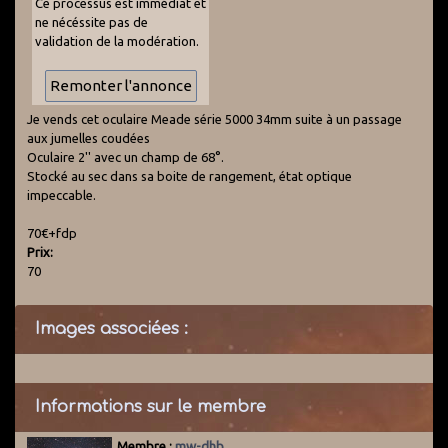
Ce processus est immédiat et
ne nécéssite pas de
validation de la modération.
Je vends cet oculaire Meade série 5000 34mm suite à un passage
aux jumelles coudées
Oculaire 2'' avec un champ de 68°.
Stocké au sec dans sa boite de rangement, état optique
impeccable.
70€+fdp
Prix:
70
Images associées :
Informations sur le membre
Membre :
mw-dhb