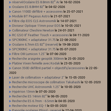
réservéOculaire ES 8.8mm 82° Ar
le 16-02-2026
Oculaire ES 8.8MM 82°
le 04-02-2026
Canon 1100D défiltré + accessoires
le 25-07-2021
Module BT Pegasus Astro
le 21-07-2021
Filtre clip EOS CLS Astronomik
le 14-07-2021
Diviseur Optique 11mm pour EOS
le 10-05-2021
Collimateur Cheshire Newton
le 24-01-2021
RC GSO 8" Feather Touch + accessoires
le 04-11-2020
SPC900NC + adaptateur 31.75
le 22-08-2020
Oculaire 6.7mm ES 82° (reservé)
le 19-08-2020
SPC900NC + adaptateur 31.75
le 05-07-2020
Filtre OIII Lumicon 1.25''
le 07-06-2020
Recherche araignée geoptik 300mm
le 25-05-2020
Platine Vixen femelle avec Kodak
le 23-05-2020
Canon 350D défiltré partiel + objectifs/accessoires
le 22-05-
2020
Laser de collimation + adaptateur 2''
le 15-05-2020
Recherche microscope de collmation Takahashi
le 12-05-2020
Recherche UHC Astronomik 1.25''
le 10-05-2020
Hypérion 13mm
le 07-05-2020
Recherche ES 14mm 82°
le 06-05-2020
Recherche ES 6.7mm - 6.5mm
le 04-05-2020
Recherche moteur EQ-1
le 03-05-2020
Panoplie oculaires Plössl - reservé
le 27-04-2020