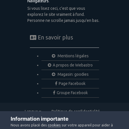
Navigateurs
.
Si vous lisez ceci, c'est que vous
explorez le site vraiment à fond.
Personne ne scrolle jamais jusqu'en bas.
En savoir plus
Mentions légales
A propos de Webastro
Magasin: goodies
Page Facebook
Groupe Facebook
Langue
Politique de confidentialité
Nous contacter
Cookies
Information importante
Copyright © 2020 Webastro
Nous avons placé des
cookies
sur votre appareil pour aider à