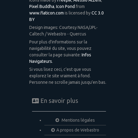
Icons made by
Freepik
,
Alessio Atzeni
,
Pixel Buddha
,
Icon Pond
from
www.flaticon.com
is licensed by
CC 3.0
BY
Design images: Courtesy NASA/JPL-
Caltech / Webastro - Quercus
Pour plus d'informations sur la
navigabilité du site, vous pouvez
consulter la page suivante:
Infos
Navigateurs
.
Si vous lisez ceci, c'est que vous
explorez le site vraiment à fond.
Personne ne scrolle jamais jusqu'en bas.
En savoir plus
Mentions légales
A propos de Webastro