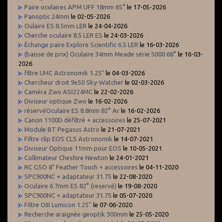
Paire oculaires APM UFF 18mm 65°
le 17-05-2026
Panoptic 24mm
le 02-05-2026
Oulaire ES 8.5mm LER
le 24-04-2026
Cherche oculaire 8.5 LER ES
le 24-03-2026
Échange paire Explore Scientific 6.5 LER
le 16-03-2026
(baisse de prix) Oculaire 34mm Meade série 5000 68°
le 16-03-
2026
filtre UHC Astronomik 1.25"
le 04-03-2026
Chercheur droit 9x50 Sky-Watcher
le 02-03-2026
Caméra Zwo ASI224MC
le 22-02-2026
Diviseur optique Zwo
le 16-02-2026
réservéOculaire ES 8.8mm 82° Ar
le 16-02-2026
Canon 1100D défiltré + accessoires
le 25-07-2021
Module BT Pegasus Astro
le 21-07-2021
Filtre clip EOS CLS Astronomik
le 14-07-2021
Diviseur Optique 11mm pour EOS
le 10-05-2021
Collimateur Cheshire Newton
le 24-01-2021
RC GSO 8" Feather Touch + accessoires
le 04-11-2020
SPC900NC + adaptateur 31.75
le 22-08-2020
Oculaire 6.7mm ES 82° (reservé)
le 19-08-2020
SPC900NC + adaptateur 31.75
le 05-07-2020
Filtre OIII Lumicon 1.25''
le 07-06-2020
Recherche araignée geoptik 300mm
le 25-05-2020