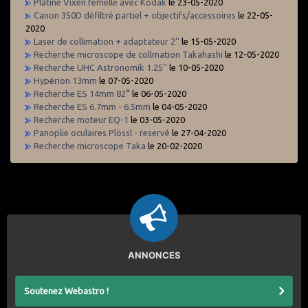
Platine Vixen femelle avec Kodak
le 23-05-2020
Canon 350D défiltré partiel + objectifs/accessoires
le 22-05-
2020
Laser de collimation + adaptateur 2''
le 15-05-2020
Recherche microscope de collmation Takahashi
le 12-05-2020
Recherche UHC Astronomik 1.25''
le 10-05-2020
Hypérion 13mm
le 07-05-2020
Recherche ES 14mm 82°
le 06-05-2020
Recherche ES 6.7mm - 6.5mm
le 04-05-2020
Recherche moteur EQ-1
le 03-05-2020
Panoplie oculaires Plössl - reservé
le 27-04-2020
Recherche microscope Taka
le 20-02-2020
ANNONCES
Soutenez Webastro !