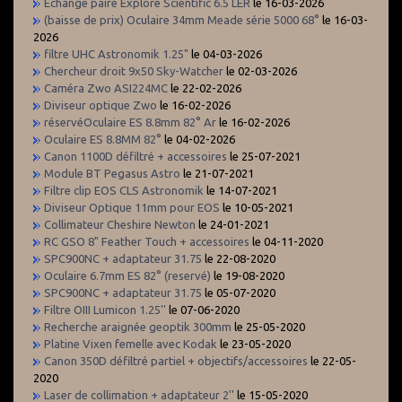
Échange paire Explore Scientific 6.5 LER
le 16-03-2026
(baisse de prix) Oculaire 34mm Meade série 5000 68°
le 16-03-
2026
filtre UHC Astronomik 1.25"
le 04-03-2026
Chercheur droit 9x50 Sky-Watcher
le 02-03-2026
Caméra Zwo ASI224MC
le 22-02-2026
Diviseur optique Zwo
le 16-02-2026
réservéOculaire ES 8.8mm 82° Ar
le 16-02-2026
Oculaire ES 8.8MM 82°
le 04-02-2026
Canon 1100D défiltré + accessoires
le 25-07-2021
Module BT Pegasus Astro
le 21-07-2021
Filtre clip EOS CLS Astronomik
le 14-07-2021
Diviseur Optique 11mm pour EOS
le 10-05-2021
Collimateur Cheshire Newton
le 24-01-2021
RC GSO 8" Feather Touch + accessoires
le 04-11-2020
SPC900NC + adaptateur 31.75
le 22-08-2020
Oculaire 6.7mm ES 82° (reservé)
le 19-08-2020
SPC900NC + adaptateur 31.75
le 05-07-2020
Filtre OIII Lumicon 1.25''
le 07-06-2020
Recherche araignée geoptik 300mm
le 25-05-2020
Platine Vixen femelle avec Kodak
le 23-05-2020
Canon 350D défiltré partiel + objectifs/accessoires
le 22-05-
2020
Laser de collimation + adaptateur 2''
le 15-05-2020