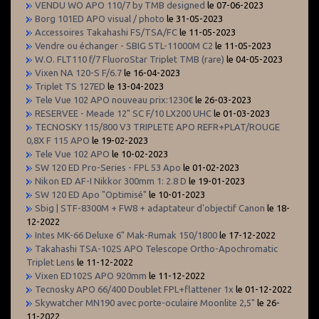
VENDU WO APO 110/7 by TMB designed
le 07-06-2023
Borg 101ED APO visual / photo
le 31-05-2023
Accessoires Takahashi FS/TSA/FC
le 11-05-2023
Vendre ou échanger - SBIG STL-11000M C2
le 11-05-2023
W.O. FLT110 f/7 FluoroStar Triplet TMB (rare)
le 04-05-2023
Vixen NA 120-S F/6.7
le 16-04-2023
Triplet TS 127ED
le 13-04-2023
Tele Vue 102 APO nouveau prix:1230€
le 26-03-2023
RESERVEE - Meade 12" SC F/10 LX200 UHC
le 01-03-2023
TECNOSKY 115/800 V3 TRIPLETE APO REFR+PLAT/ROUGE
0,8X F 115 APO
le 19-02-2023
Tele Vue 102 APO
le 10-02-2023
SW 120 ED Pro-Series - FPL 53 Apo
le 01-02-2023
Nikon ED AF-I Nikkor 300mm 1: 2.8 D
le 19-01-2023
SW 120 ED Apo "Optimisé"
le 10-01-2023
Sbig | STF-8300M + FW8 + adaptateur d'objectif Canon
le 18-
12-2022
Intes MK-66 Deluxe 6" Mak-Rumak 150/1800
le 17-12-2022
Takahashi TSA-102S APO Telescope Ortho-Apochromatic
Triplet Lens
le 11-12-2022
Vixen ED102S APO 920mm
le 11-12-2022
Tecnosky APO 66/400 Doublet FPL+flattener 1x
le 01-12-2022
Skywatcher MN190 avec porte-oculaire Moonlite 2,5"
le 26-
11-2022