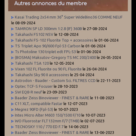
Autres annonces du membre
Kasai Trading 2x54 mm 36° Super WideBino36 COMME NEUF
le 08-09-2024
TAMRON SP LD 300mm 1:2.8 (IF) 360B
le 27-08-2024
Takahashi FS102 NSV
le 12-08-2024
Takahashi FS-102 Fluorite Top + accessoires
le 01-06-2024
TS Triplet Apo 90/600 Fpl-53 Carbon
le 01-06-2024
Ts Photoline 130 triplet edt FPL-53
le 01-06-2024
(BOSMA) Maksutov-Gregory TS MC 200/2400
le 26-05-2024
Takahashi TSA 120
le 12-05-2024
Vixen 102 FL Fluorite ou 90 FL Fluorite
le 26-04-2024
Takahashi Sky 90 II accessoires
le 25-04-2024
Astrodon - Baader - Custom Sci. FILTRES CCD
le 22-11-2023
Optec TCF-S Focuser
le 28-10-2023
SW EQ8-R neuf
le 23-09-2023
Baader Zeiss Binoviewer - FINEST & RARE
le 11-08-2023
C11 XLT, compatible Fastar
le 12-07-2023
Megrez 90FD (Fpl-53)
le 10-07-2023
Intes Micro Alter M603 150/1500 F/10
le 10-07-2023
WO Fluorostar FLT132mm F/7 (TMB)
le 02-07-2023
TECNOSKY 110 / 770 ED F.7
le 14-06-2023
Baader Zeiss Binoviewer - FINEST & RARE
le 13-06-2023