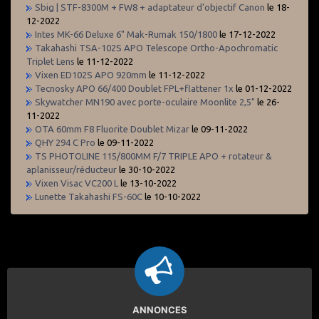
Sbig | STF-8300M + FW8 + adaptateur d'objectif Canon
le 18-
12-2022
Intes MK-66 Deluxe 6" Mak-Rumak 150/1800
le 17-12-2022
Takahashi TSA-102S APO Telescope Ortho-Apochromatic
Triplet Lens
le 11-12-2022
Vixen ED102S APO 920mm
le 11-12-2022
Tecnosky APO 66/400 Doublet FPL+flattener 1x
le 01-12-2022
Skywatcher MN190 avec porte-oculaire Moonlite 2,5"
le 26-
11-2022
OTA 60mm F8 Fluorite Doublet Mizar
le 09-11-2022
QHY 294 C Pro
le 09-11-2022
TS PHOTOLINE 115/800MM F/7 TRIPLE APO + rotateur &
aplanisseur/réducteur
le 30-10-2022
Vixen Visac VC200 L
le 13-10-2022
Lunette Takahashi FS-60C
le 10-10-2022
ANNONCES