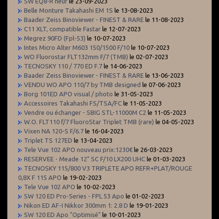
SW EQ8-R neuf
le 23-09-2023
Belle Monture Takahashi EM 1S
le 13-08-2023
Baader Zeiss Binoviewer - FINEST & RARE
le 11-08-2023
C11 XLT, compatible Fastar
le 12-07-2023
Megrez 90FD (Fpl-53)
le 10-07-2023
Intes Micro Alter M603 150/1500 F/10
le 10-07-2023
WO Fluorostar FLT132mm F/7 (TMB)
le 02-07-2023
TECNOSKY 110 / 770 ED F.7
le 14-06-2023
Baader Zeiss Binoviewer - FINEST & RARE
le 13-06-2023
VENDU WO APO 110/7 by TMB designed
le 07-06-2023
Borg 101ED APO visual / photo
le 31-05-2023
Accessoires Takahashi FS/TSA/FC
le 11-05-2023
Vendre ou échanger - SBIG STL-11000M C2
le 11-05-2023
W.O. FLT110 f/7 FluoroStar Triplet TMB (rare)
le 04-05-2023
Vixen NA 120-S F/6.7
le 16-04-2023
Triplet TS 127ED
le 13-04-2023
Tele Vue 102 APO nouveau prix:1230€
le 26-03-2023
RESERVEE - Meade 12" SC F/10 LX200 UHC
le 01-03-2023
TECNOSKY 115/800 V3 TRIPLETE APO REFR+PLAT/ROUGE
0,8X F 115 APO
le 19-02-2023
Tele Vue 102 APO
le 10-02-2023
SW 120 ED Pro-Series - FPL 53 Apo
le 01-02-2023
Nikon ED AF-I Nikkor 300mm 1: 2.8 D
le 19-01-2023
SW 120 ED Apo "Optimisé"
le 10-01-2023