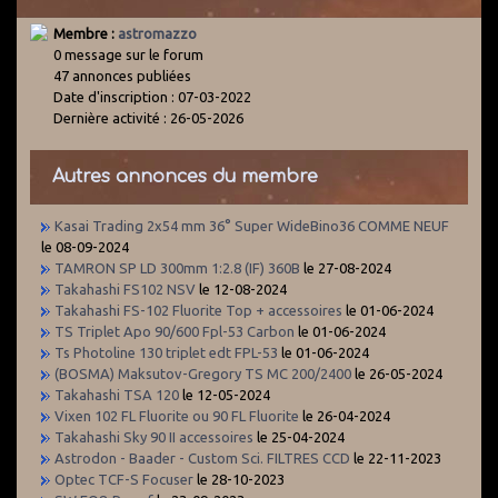
Membre :
astromazzo
0 message sur le forum
47 annonces publiées
Date d'inscription : 07-03-2022
Dernière activité : 26-05-2026
Autres annonces du membre
Kasai Trading 2x54 mm 36° Super WideBino36 COMME NEUF
le 08-09-2024
TAMRON SP LD 300mm 1:2.8 (IF) 360B
le 27-08-2024
Takahashi FS102 NSV
le 12-08-2024
Takahashi FS-102 Fluorite Top + accessoires
le 01-06-2024
TS Triplet Apo 90/600 Fpl-53 Carbon
le 01-06-2024
Ts Photoline 130 triplet edt FPL-53
le 01-06-2024
(BOSMA) Maksutov-Gregory TS MC 200/2400
le 26-05-2024
Takahashi TSA 120
le 12-05-2024
Vixen 102 FL Fluorite ou 90 FL Fluorite
le 26-04-2024
Takahashi Sky 90 II accessoires
le 25-04-2024
Astrodon - Baader - Custom Sci. FILTRES CCD
le 22-11-2023
Optec TCF-S Focuser
le 28-10-2023