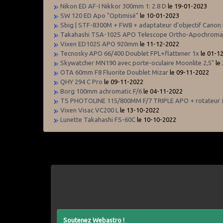
Nikon ED AF-I Nikkor 300mm 1: 2.8 D
le 19-01-2023
SW 120 ED Apo "Optimisé"
le 10-01-2023
Sbig | STF-8300M + FW8 + adaptateur d'objectif Canon
Takahashi TSA-102S APO Telescope Ortho-Apochromati
Vixen ED102S APO 920mm
le 11-12-2022
Tecnosky APO 66/400 Doublet FPL+flattener 1x
le 01-1
Skywatcher MN190 avec porte-oculaire Moonlite 2,5"
le
OTA 60mm F8 Fluorite Doublet Mizar
le 09-11-2022
QHY 294 C Pro
le 09-11-2022
Borg 100mm achromatic F/6
le 04-11-2022
TS PHOTOLINE 115/800MM F/7 TRIPLE APO + rotateur &
Vixen Visac VC200 L
le 13-10-2022
Lunette Takahashi FS-60C
le 10-10-2022
Soutenez Webastro !