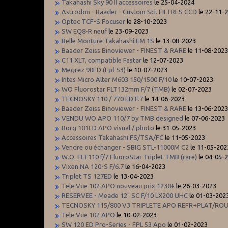
Takahashi Sky 90 II accessoires
le 25-04-2024
Astrodon - Baader - Custom Sci. FILTRES CCD
le 22-11-
Optec TCF-S Focuser
le 28-10-2023
SW EQ8-R neuf
le 23-09-2023
Belle Monture Takahashi EM 1S
le 13-08-2023
Baader Zeiss Binoviewer - FINEST & RARE
le 11-08-202
C11 XLT, compatible Fastar
le 12-07-2023
Megrez 90FD (Fpl-53)
le 10-07-2023
Intes Micro Alter M603 150/1500 F/10
le 10-07-2023
WO Fluorostar FLT132mm F/7 (TMB)
le 02-07-2023
TECNOSKY 110 / 770 ED F.7
le 14-06-2023
Baader Zeiss Binoviewer - FINEST & RARE
le 13-06-202
VENDU WO APO 110/7 by TMB designed
le 07-06-2023
Borg 101ED APO visual / photo
le 31-05-2023
Accessoires Takahashi FS/TSA/FC
le 11-05-2023
Vendre ou échanger - SBIG STL-11000M C2
le 11-05-202
W.O. FLT110 f/7 FluoroStar Triplet TMB (rare)
le 04-05-
Vixen NA 120-S F/6.7
le 16-04-2023
Triplet TS 127ED
le 13-04-2023
Tele Vue 102 APO nouveau prix:1230€
le 26-03-2023
RESERVEE - Meade 12" SC F/10 LX200 UHC
le 01-03-202
TECNOSKY 115/800 V3 TRIPLETE APO REFR+PLAT/ROUG
Tele Vue 102 APO
le 10-02-2023
SW 120 ED Pro-Series - FPL 53 Apo
le 01-02-2023