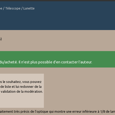
be / Télescope / Lunette
s)
u/acheté. Il n'est plus possible d'en contacter l'auteur.
ous le souhaitez, vous pouvez
de liste et lui redonner de la
e validation de la modération.
n traitement très précis de l'optique qui montre une erreur inférieure à 1/8 de l