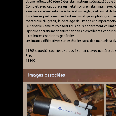
et une réflectivité (due à des aluminations spéciales) égale à 
Complet avec capot fixe en métal noirci en aluminium avec 
avec un excellent réticule éclairé et un réglage élicoïdal de 
Excellentes performances tant en visuel qu'en photographie
Mécanique du granit, le décalage de l'image est imperceptib
Le 1er et le 2ème miroir sont tous deux entièrement collimab
Optique et traitement antireflet dans d'excellentes conditio
Excellentes conditions générales.
Les images diffractives sur les étoiles sont des manuels scola
1180$ expédié, courrier express 1 semaine avec numéro de s
Prix:
1180€
Images associées :