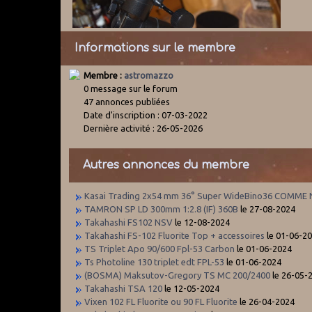
Informations sur le membre
Membre :
astromazzo
0 message sur le forum
47 annonces publiées
Date d'inscription : 07-03-2022
Dernière activité : 26-05-2026
Autres annonces du membre
Kasai Trading 2x54 mm 36° Super WideBino36 COMME
TAMRON SP LD 300mm 1:2.8 (IF) 360B
le 27-08-2024
Takahashi FS102 NSV
le 12-08-2024
Takahashi FS-102 Fluorite Top + accessoires
le 01-06-2
TS Triplet Apo 90/600 Fpl-53 Carbon
le 01-06-2024
Ts Photoline 130 triplet edt FPL-53
le 01-06-2024
(BOSMA) Maksutov-Gregory TS MC 200/2400
le 26-05-
Takahashi TSA 120
le 12-05-2024
Vixen 102 FL Fluorite ou 90 FL Fluorite
le 26-04-2024