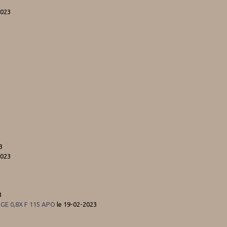
2023
3
3
3
2023
3
E 0,8X F 115 APO
le 19-02-2023