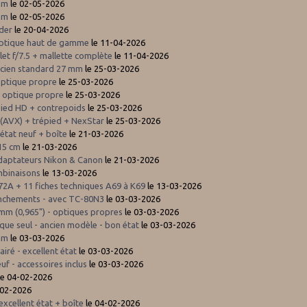
 mm
le 02-05-2026
 mm
le 02-05-2026
ader
le 20-04-2026
Optique haut de gamme
le 11-04-2026
let f/7.5 + mallette complète
le 11-04-2026
ancien standard 27 mm
le 25-03-2026
optique propre
le 25-03-2026
 - optique propre
le 25-03-2026
pied HD + contrepoids
le 25-03-2026
(AVX) + trépied + NexStar
le 25-03-2026
 état neuf + boîte
le 21-03-2026
 15 cm
le 21-03-2026
 adaptateurs Nikon & Canon
le 21-03-2026
mbinaisons
le 13-03-2026
/ 72A + 11 fiches techniques A69 à K69
le 13-03-2026
enchements - avec TC-80N3
le 03-03-2026
mm (0,965") - optiques propres
le 03-03-2026
ue seul - ancien modèle - bon état
le 03-03-2026
 mm
le 03-03-2026
iré - excellent état
le 03-03-2026
f - accessoires inclus
le 03-03-2026
le 04-02-2026
-02-2026
xcellent état + boîte
le 04-02-2026