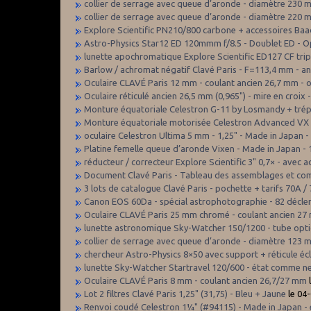
collier de serrage avec queue d’aronde - diamètre 230
collier de serrage avec queue d’aronde - diamètre 220
Explore Scientific PN210/800 carbone + accessoires Ba
Astro-Physics Star12 ED 120mmm f/8.5 - Doublet ED - 
lunette apochromatique Explore Scientific ED127 CF trip
Barlow / achromat négatif Clavé Paris - F=113,4 mm - 
Oculaire CLAVÉ Paris 12 mm - coulant ancien 26,7 mm - 
Oculaire réticulé ancien 26,5 mm (0,965") - mire en croix
Monture équatoriale Celestron G-11 by Losmandy + tré
Monture équatoriale motorisée Celestron Advanced VX 
oculaire Celestron Ultima 5 mm - 1,25" - Made in Japan -
Platine femelle queue d’aronde Vixen - Made in Japan -
réducteur / correcteur Explore Scientific 3" 0,7× - avec
Document Clavé Paris - Tableau des assemblages et co
3 lots de catalogue Clavé Paris - pochette + tarifs 70A 
Canon EOS 60Da - spécial astrophotographie - 82 décl
Oculaire CLAVÉ Paris 25 mm chromé - coulant ancien 27 
lunette astronomique Sky-Watcher 150/1200 - tube optiq
collier de serrage avec queue d’aronde - diamètre 123
chercheur Astro-Physics 8×50 avec support + réticule écla
lunette Sky-Watcher Startravel 120/600 - état comme neu
Oculaire CLAVÉ Paris 8 mm - coulant ancien 26,7/27 mm
Lot 2 filtres Clavé Paris 1,25" (31,75) - Bleu + Jaune
le 04
Renvoi coudé Celestron 1¼" (#94115) - Made in Japan - e