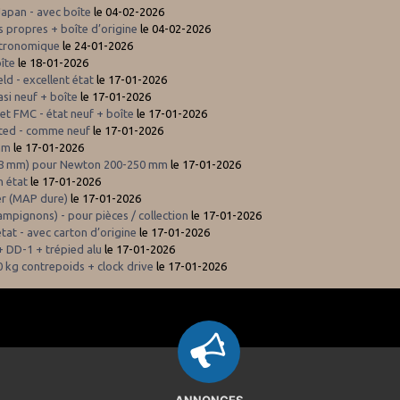
Japan - avec boîte
le 04-02-2026
 propres + boîte d’origine
le 04-02-2026
stronomique
le 24-01-2026
oîte
le 18-01-2026
ld - excellent état
le 17-01-2026
si neuf + boîte
le 17-01-2026
let FMC - état neuf + boîte
le 17-01-2026
oated - comme neuf
le 17-01-2026
 mm
le 17-01-2026
(50,8 mm) pour Newton 200-250 mm
le 17-01-2026
n état
le 17-01-2026
er (MAP dure)
le 17-01-2026
ampignons) - pour pièces / collection
le 17-01-2026
at - avec carton d’origine
le 17-01-2026
 DD-1 + trépied alu
le 17-01-2026
 kg contrepoids + clock drive
le 17-01-2026
ANNONCES