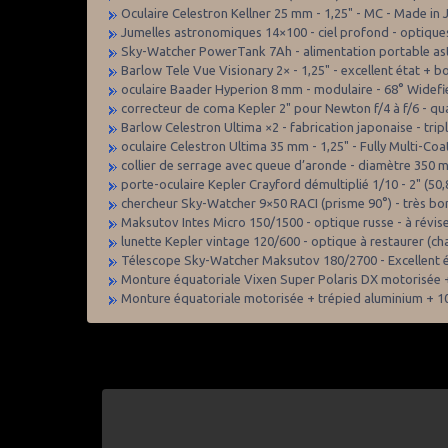
Oculaire Celestron Kellner 25 mm - 1,25" - MC - Made in 
Jumelles astronomiques 14×100 - ciel profond - optiques
Sky-Watcher PowerTank 7Ah - alimentation portable a
Barlow Tele Vue Visionary 2× - 1,25" - excellent état + b
oculaire Baader Hyperion 8 mm - modulaire - 68° Widefie
correcteur de coma Kepler 2" pour Newton f/4 à f/6 - qua
Barlow Celestron Ultima ×2 - fabrication japonaise - trip
oculaire Celestron Ultima 35 mm - 1,25" - Fully Multi-C
collier de serrage avec queue d’aronde - diamètre 350
porte-oculaire Kepler Crayford démultiplié 1/10 - 2" 
chercheur Sky-Watcher 9×50 RACI (prisme 90°) - très bo
Maksutov Intes Micro 150/1500 - optique russe - à révis
lunette Kepler vintage 120/600 - optique à restaurer (ch
Télescope Sky-Watcher Maksutov 180/2700 - Excellent ét
Monture équatoriale Vixen Super Polaris DX motorisée +
Monture équatoriale motorisée + trépied aluminium + 10