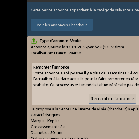
Cette petite annonce appartient à la catégorie suivante: Ch
Voir les annonces Chercheur
Type d'annonce: Vente
Annonce ajoutée le 17-01-2026 par bou
(170 visites)
Localisation: France - Marne
Remonter l'annonce
Votre annonce a été postée il y a plus de 3 semaines. Si v
l'actualiser à la date actuelle pour la faire remonter en tête 
visibilité. Ce processus est immédiat et ne nécéssite pas d
Je propose à la vente une lunette de visée (chercheur) Keple
Caractéristiques
Marque : Kepler
Grossissement : 8×
Diamètre : 50 mm
Optique lumineuse et contrastée