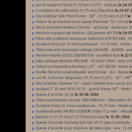
Lot d’oculaires Plössl 31,75 mm (1,25") - 4 pièces
le 24-0
2 oculaires de collimation 31,75 mm (Cheshire)
le 24-07-
Sky-Watcher WA Plössl 6 mm - 58° - 31,75 mm (1,25")
le
Feutre de protection pour queue d'aronde 7,5 × 23 cm
le
Miroir primaire Newton 210 mm - artisanal - épaisseur 
Monture équatoriale Unitron 128 (années 60-70)
le 24-0
Filtre anti-pollution lumineuse Celestron LPR 94126A - 
Oculaire Vixen LV 15 mm Lanthanum - 31,75 mm - Made 
Télescope astronomique vintage GALAXIE - 60/800 - ave
Newton Kepler (GSO) 200/800 F/4 - excellent état
le 22-
tube optique Newton ARCANE - Ø miroir 30cm -avec coffr
Celestron Expanding Bushing 1,25" - réf. 93539 - Made in
Feuille filtrante solaire Baader AstroSolar - A4 - Neuve
l
Lot de 2 prismes diagonaux 31,75 mm (1,25") - 45° + 90°
Sky-Watcher Skymax 127 - pack complet avec sac et acce
oculaire 2" 35 mm SK3110-35 - grand champ 56° - Multi-C
Queue d’aronde 22 cm
le 30-05-2026
Télescope Newton Arcane 180/1080 mm - fabrication fran
Oculaire Vixen LV 4 mm Lanthanum - 31,75 mm - Made i
oculaire Baader MICRO-GUIDE® Ortho 12,5 mm - réticule 
Barlow 2× 31,75 mm (1,25") très bon état
le 12-05-2026
Queue d’aronde Starway SW-QA-UP15 type Losmandy -
Queue d’aronde pour monture de télescope - env. 15 c