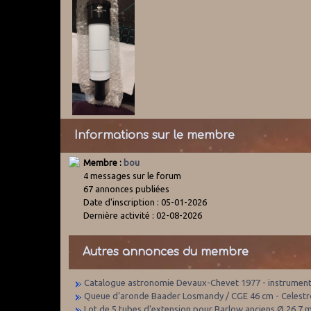
Informations sur le membre
Membre :
bou
4 messages sur le forum
67 annonces publiées
Date d'inscription : 05-01-2026
Dernière activité : 02-08-2026
Autres annonces du membre
Catalogue astronomie Devaux-Chevet 1977 - instruments,
Queue d’aronde Baader Losmandy / CGE 46 cm - Celestro
Lot de 5 tubes d'extension pour Barlow anciens Ø 26,7 m