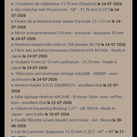
2 oculaires de collimation 31,75 mm (Cheshire)
le 24-07-2026
Sky-Watcher WA Plössl 6 mm - 58° - 31,75 mm (1,25")
le 24-
07-2026
Feutre de protection pour queue d'aronde 7,5 × 23 cm
le 24-
07-2026
Miroir primaire Newton 210 mm - artisanal - épaisseur 35 mm
le 24-07-2026
Monture équatoriale Unitron 128 (années 60-70)
le 24-07-2026
Filtre anti-pollution lumineuse Celestron LPR 94126A - Made in
Japan
le 24-07-2026
Oculaire Vixen LV 15 mm Lanthanum - 31,75 mm - Made in
Japan
le 24-07-2026
Télescope astronomique vintage GALAXIE - 60/800 - avec
accessoires
le 24-07-2026
Newton Kepler (GSO) 200/800 F/4 - excellent état
le 22-07-
2026
tube optique Newton ARCANE - Ø miroir 30cm -avec coffret
bois - excellent état
le 22-07-2026
Celestron Expanding Bushing 1,25" - réf. 93539 - Made in
Japan - avec boîte
le 10-07-2026
Feuille filtrante solaire Baader AstroSolar - A4 - Neuve
le 28-
06-2026
Lot de 2 prismes diagonaux 31,75 mm (1,25") - 45° + 90°
le 21-