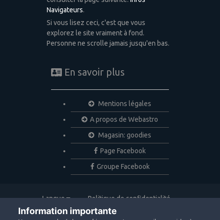
Navigateurs
.
Si vous lisez ceci, c'est que vous
explorez le site vraiment à fond.
Personne ne scrolle jamais jusqu'en bas.
En savoir plus
Mentions légales
A propos de Webastro
Magasin: goodies
Page Facebook
Groupe Facebook
Langue
Politique de confidentialité
Nous contacter
Cookies
Information importante