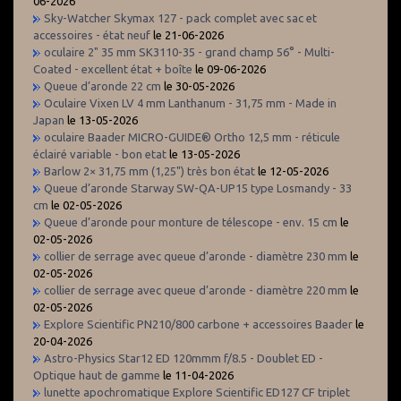
06-2026
Sky-Watcher Skymax 127 - pack complet avec sac et
accessoires - état neuf
le 21-06-2026
oculaire 2" 35 mm SK3110-35 - grand champ 56° - Multi-
Coated - excellent état + boîte
le 09-06-2026
Queue d’aronde 22 cm
le 30-05-2026
Oculaire Vixen LV 4 mm Lanthanum - 31,75 mm - Made in
Japan
le 13-05-2026
oculaire Baader MICRO-GUIDE® Ortho 12,5 mm - réticule
éclairé variable - bon etat
le 13-05-2026
Barlow 2× 31,75 mm (1,25") très bon état
le 12-05-2026
Queue d’aronde Starway SW-QA-UP15 type Losmandy - 33
cm
le 02-05-2026
Queue d’aronde pour monture de télescope - env. 15 cm
le
02-05-2026
collier de serrage avec queue d’aronde - diamètre 230 mm
le
02-05-2026
collier de serrage avec queue d’aronde - diamètre 220 mm
le
02-05-2026
Explore Scientific PN210/800 carbone + accessoires Baader
le
20-04-2026
Astro-Physics Star12 ED 120mmm f/8.5 - Doublet ED -
Optique haut de gamme
le 11-04-2026
lunette apochromatique Explore Scientific ED127 CF triplet