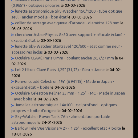
(0,965") - optiques propres
le 03-03-2026
lunette astronomique Sky-Watcher 150/1200 - tube optique
seul - ancien modèle - bon état
le 03-03-2026
collier de serrage avec queue d’aronde - diamètre 123 mm
le
03-03-2026
chercheur Astro-Physics 8×50 avec support + réticule éclairé -
excellent état
le 03-03-2026
lunette Sky-Watcher Startravel 120/600 - état comme neuf -
accessoires inclus
le 03-03-2026
Oculaire CLAVÉ Paris 8 mm - coulant ancien 26,7/27 mm
le 04-
02-2026
Lot 2 filtres Clavé Paris 1,25" (31,75) - Bleu + Jaune
le 04-02-
2026
Renvoi coudé Celestron 1¼" (#94115) - Made in Japan -
excellent état + boîte
le 04-02-2026
Oculaire Celestron Kellner 25 mm - 1,25" - MC - Made in Japan
- avec boîte
le 04-02-2026
Jumelles astronomiques 14×100 - ciel profond - optiques
propres + boîte d’origine
le 04-02-2026
Sky-Watcher PowerTank 7Ah - alimentation portable
astronomique
le 24-01-2026
Barlow Tele Vue Visionary 2× - 1,25" - excellent état + boîte
le
18-01-2026