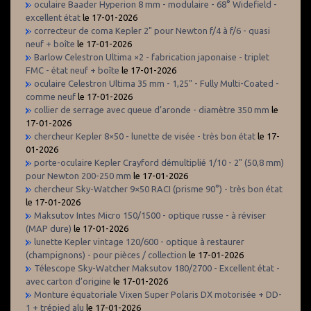
oculaire Baader Hyperion 8 mm - modulaire - 68° Widefield -
excellent état
le 17-01-2026
correcteur de coma Kepler 2" pour Newton f/4 à f/6 - quasi
neuf + boîte
le 17-01-2026
Barlow Celestron Ultima ×2 - fabrication japonaise - triplet
FMC - état neuf + boîte
le 17-01-2026
oculaire Celestron Ultima 35 mm - 1,25" - Fully Multi-Coated -
comme neuf
le 17-01-2026
collier de serrage avec queue d’aronde - diamètre 350 mm
le
17-01-2026
chercheur Kepler 8×50 - lunette de visée - très bon état
le 17-
01-2026
porte-oculaire Kepler Crayford démultiplié 1/10 - 2" (50,8 mm)
pour Newton 200-250 mm
le 17-01-2026
chercheur Sky-Watcher 9×50 RACI (prisme 90°) - très bon état
le 17-01-2026
Maksutov Intes Micro 150/1500 - optique russe - à réviser
(MAP dure)
le 17-01-2026
lunette Kepler vintage 120/600 - optique à restaurer
(champignons) - pour pièces / collection
le 17-01-2026
Télescope Sky-Watcher Maksutov 180/2700 - Excellent état -
avec carton d’origine
le 17-01-2026
Monture équatoriale Vixen Super Polaris DX motorisée + DD-
1 + trépied alu
le 17-01-2026