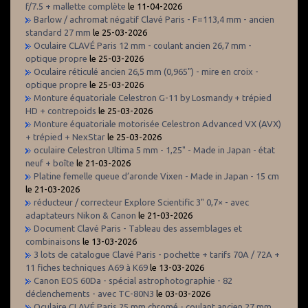
f/7.5 + mallette complète
le 11-04-2026
Barlow / achromat négatif Clavé Paris - F=113,4 mm - ancien
standard 27 mm
le 25-03-2026
Oculaire CLAVÉ Paris 12 mm - coulant ancien 26,7 mm -
optique propre
le 25-03-2026
Oculaire réticulé ancien 26,5 mm (0,965") - mire en croix -
optique propre
le 25-03-2026
Monture équatoriale Celestron G-11 by Losmandy + trépied
HD + contrepoids
le 25-03-2026
Monture équatoriale motorisée Celestron Advanced VX (AVX)
+ trépied + NexStar
le 25-03-2026
oculaire Celestron Ultima 5 mm - 1,25" - Made in Japan - état
neuf + boîte
le 21-03-2026
Platine femelle queue d’aronde Vixen - Made in Japan - 15 cm
le 21-03-2026
réducteur / correcteur Explore Scientific 3" 0,7× - avec
adaptateurs Nikon & Canon
le 21-03-2026
Document Clavé Paris - Tableau des assemblages et
combinaisons
le 13-03-2026
3 lots de catalogue Clavé Paris - pochette + tarifs 70A / 72A +
11 fiches techniques A69 à K69
le 13-03-2026
Canon EOS 60Da - spécial astrophotographie - 82
déclenchements - avec TC-80N3
le 03-03-2026
Oculaire CLAVÉ Paris 25 mm chromé - coulant ancien 27 mm