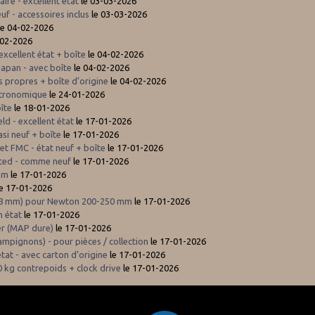
iré - excellent état
le 03-03-2026
f - accessoires inclus
le 03-03-2026
le 04-02-2026
-02-2026
xcellent état + boîte
le 04-02-2026
Japan - avec boîte
le 04-02-2026
 propres + boîte d’origine
le 04-02-2026
stronomique
le 24-01-2026
oîte
le 18-01-2026
ld - excellent état
le 17-01-2026
si neuf + boîte
le 17-01-2026
let FMC - état neuf + boîte
le 17-01-2026
oated - comme neuf
le 17-01-2026
 mm
le 17-01-2026
e 17-01-2026
(50,8 mm) pour Newton 200-250 mm
le 17-01-2026
n état
le 17-01-2026
er (MAP dure)
le 17-01-2026
ampignons) - pour pièces / collection
le 17-01-2026
at - avec carton d’origine
le 17-01-2026
 kg contrepoids + clock drive
le 17-01-2026