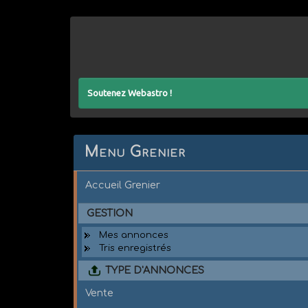
Soutenez Webastro !
Menu Grenier
Accueil Grenier
GESTION
Mes annonces
Tris enregistrés
TYPE D'ANNONCES
Vente