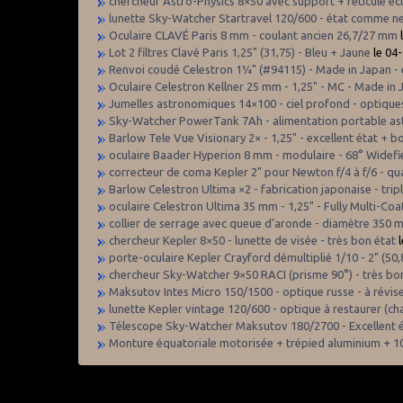
chercheur Astro-Physics 8×50 avec support + réticule écla
lunette Sky-Watcher Startravel 120/600 - état comme neu
Oculaire CLAVÉ Paris 8 mm - coulant ancien 26,7/27 mm
Lot 2 filtres Clavé Paris 1,25" (31,75) - Bleu + Jaune
le 04
Renvoi coudé Celestron 1¼" (#94115) - Made in Japan - e
Oculaire Celestron Kellner 25 mm - 1,25" - MC - Made in 
Jumelles astronomiques 14×100 - ciel profond - optiques
Sky-Watcher PowerTank 7Ah - alimentation portable a
Barlow Tele Vue Visionary 2× - 1,25" - excellent état + b
oculaire Baader Hyperion 8 mm - modulaire - 68° Widefie
correcteur de coma Kepler 2" pour Newton f/4 à f/6 - qua
Barlow Celestron Ultima ×2 - fabrication japonaise - trip
oculaire Celestron Ultima 35 mm - 1,25" - Fully Multi-C
collier de serrage avec queue d’aronde - diamètre 350
chercheur Kepler 8×50 - lunette de visée - très bon état
l
porte-oculaire Kepler Crayford démultiplié 1/10 - 2" 
chercheur Sky-Watcher 9×50 RACI (prisme 90°) - très bo
Maksutov Intes Micro 150/1500 - optique russe - à révis
lunette Kepler vintage 120/600 - optique à restaurer (ch
Télescope Sky-Watcher Maksutov 180/2700 - Excellent ét
Monture équatoriale motorisée + trépied aluminium + 10