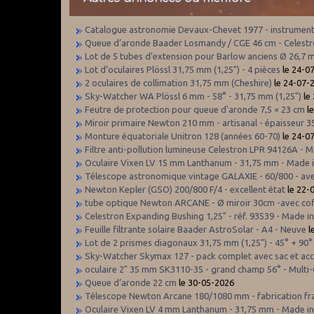
Catalogue astronomie Devaux-Chevet 1977 - instruments,
Queue d’aronde Baader Losmandy / CGE 46 cm - Celestro
Lot de 5 tubes d'extension pour Barlow anciens Ø 26,7 m
Lot d’oculaires Plössl 31,75 mm (1,25") - 4 pièces
le 24-0
2 oculaires de collimation 31,75 mm (Cheshire)
le 24-07-
Sky-Watcher WA Plössl 6 mm - 58° - 31,75 mm (1,25")
le
Feutre de protection pour queue d'aronde 7,5 × 23 cm
le
Miroir primaire Newton 210 mm - artisanal - épaisseur 
Monture équatoriale Unitron 128 (années 60-70)
le 24-0
Filtre anti-pollution lumineuse Celestron LPR 94126A - 
Oculaire Vixen LV 15 mm Lanthanum - 31,75 mm - Made 
Télescope astronomique vintage GALAXIE - 60/800 - ave
Newton Kepler (GSO) 200/800 F/4 - excellent état
le 22-
tube optique Newton ARCANE - Ø miroir 30cm -avec coffr
Celestron Expanding Bushing 1,25" - réf. 93539 - Made in
Feuille filtrante solaire Baader AstroSolar - A4 - Neuve
l
Lot de 2 prismes diagonaux 31,75 mm (1,25") - 45° + 90°
Sky-Watcher Skymax 127 - pack complet avec sac et acce
oculaire 2" 35 mm SK3110-35 - grand champ 56° - Multi-C
Queue d’aronde 22 cm
le 30-05-2026
Télescope Newton Arcane 180/1080 mm - fabrication fran
Oculaire Vixen LV 4 mm Lanthanum - 31,75 mm - Made i