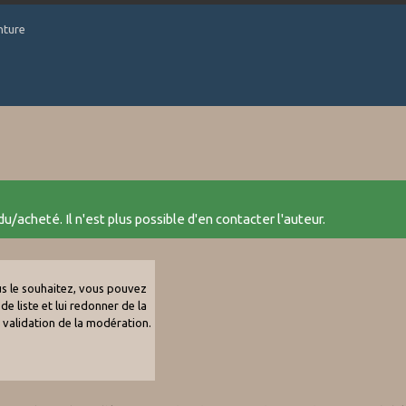
nture
u/acheté. Il n'est plus possible d'en contacter l'auteur.
ous le souhaitez, vous pouvez
de liste et lui redonner de la
e validation de la modération.