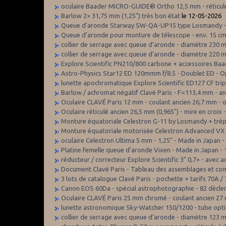
oculaire Baader MICRO-GUIDE® Ortho 12,5 mm - réticule 
Barlow 2× 31,75 mm (1,25") très bon état
le 12-05-2026
Queue d’aronde Starway SW-QA-UP15 type Losmandy -
Queue d’aronde pour monture de télescope - env. 15 c
collier de serrage avec queue d’aronde - diamètre 230
collier de serrage avec queue d’aronde - diamètre 220
Explore Scientific PN210/800 carbone + accessoires Ba
Astro-Physics Star12 ED 120mmm f/8.5 - Doublet ED - 
lunette apochromatique Explore Scientific ED127 CF trip
Barlow / achromat négatif Clavé Paris - F=113,4 mm - 
Oculaire CLAVÉ Paris 12 mm - coulant ancien 26,7 mm - 
Oculaire réticulé ancien 26,5 mm (0,965") - mire en croix
Monture équatoriale Celestron G-11 by Losmandy + tré
Monture équatoriale motorisée Celestron Advanced VX 
oculaire Celestron Ultima 5 mm - 1,25" - Made in Japan -
Platine femelle queue d’aronde Vixen - Made in Japan -
réducteur / correcteur Explore Scientific 3" 0,7× - avec
Document Clavé Paris - Tableau des assemblages et co
3 lots de catalogue Clavé Paris - pochette + tarifs 70A 
Canon EOS 60Da - spécial astrophotographie - 82 décl
Oculaire CLAVÉ Paris 25 mm chromé - coulant ancien 27 
lunette astronomique Sky-Watcher 150/1200 - tube optiq
collier de serrage avec queue d’aronde - diamètre 123