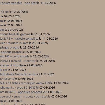
éclairé variable - bon etat
le 13-05-2026
 33 cm
le 02-05-2026
m
le 02-05-2026
 mm
le 02-05-2026
 mm
le 02-05-2026
ader
le 20-04-2026
Optique haut de gamme
le 11-04-2026
let f/7.5 + mallette complète
le 11-04-2026
ancien standard 27 mm
le 25-03-2026
optique propre
le 25-03-2026
 - optique propre
le 25-03-2026
pied HD + contrepoids
le 25-03-2026
(AVX) + trépied + NexStar
le 25-03-2026
 état neuf + boîte
le 21-03-2026
 15 cm
le 21-03-2026
 adaptateurs Nikon & Canon
le 21-03-2026
mbinaisons
le 13-03-2026
/ 72A + 11 fiches techniques A69 à K69
le 13-03-2026
enchements - avec TC-80N3
le 03-03-2026
mm (0,965") - optiques propres
le 03-03-2026
ue seul - ancien modèle - bon état
le 03-03-2026
 mm
le 03-03-2026