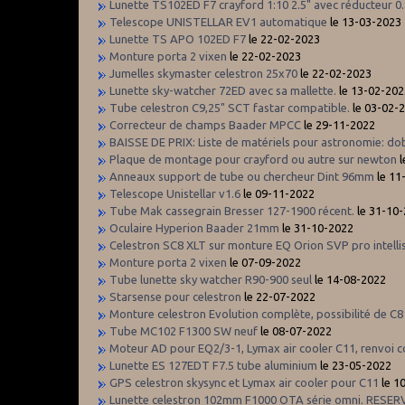
Lunette TS102ED F7 crayford 1:10 2.5" avec réducteur 0
Telescope UNISTELLAR EV1 automatique
le 13-03-2023
Lunette TS APO 102ED F7
le 22-02-2023
Monture porta 2 vixen
le 22-02-2023
Jumelles skymaster celestron 25x70
le 22-02-2023
Lunette sky-watcher 72ED avec sa mallette.
le 13-02-202
Tube celestron C9,25" SCT fastar compatible.
le 03-02-
Correcteur de champs Baader MPCC
le 29-11-2022
BAISSE DE PRIX: Liste de matériels pour astronomie: dob 
Plaque de montage pour crayford ou autre sur newton
l
Anneaux support de tube ou chercheur Dint 96mm
le 11
Telescope Unistellar v1.6
le 09-11-2022
Tube Mak cassegrain Bresser 127-1900 récent.
le 31-10
Oculaire Hyperion Baader 21mm
le 31-10-2022
Celestron SC8 XLT sur monture EQ Orion SVP pro intell
Monture porta 2 vixen
le 07-09-2022
Tube lunette sky watcher R90-900 seul
le 14-08-2022
Starsense pour celestron
le 22-07-2022
Monture celestron Evolution complète, possibilité de C8
Tube MC102 F1300 SW neuf
le 08-07-2022
Moteur AD pour EQ2/3-1, Lymax air cooler C11, renvoi co
Lunette ES 127EDT F7.5 tube aluminium
le 23-05-2022
GPS celestron skysync et Lymax air cooler pour C11
le 1
Lunette celestron 102mm F1000 OTA série omni. RESER