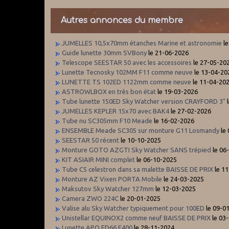
Autres annonces du membre
JUMELLES 10,5x70mm étanches Marine et astronomie
le
Guide lunette 30mm SVBony
le 21-06-2026
Telescope SEESTAR 50 avec les accessoires
le 27-05-20
Lunette Tecnosky 102MM F11 comme neuve
le 13-04-20
LUNETTE TS 102ED 1122mm comme neuve
le 11-04-20
ASTROWLBOX en très bon état
le 19-03-2026
Tube lunette 150ED Sky Watcher version CRAYFORD 3"
JUMELLES KEPLER 15x70 avec BAK4
le 27-02-2026
Tube nu SC305mm F10 Meade
le 16-02-2026
ENSEMBLE Meade SC305 sur monture G11 Losmandy
le
SEESTAR 50 récent
le 10-10-2025
Monture GOTO AZGTI Sky Watcher SANS trépied
le 06
KIT ASIAIR MINI complet
le 06-10-2025
Tube C5 celestron dans sa malette BAISSE DE PRIX
le 1
Monture AZ Vixen PORTA Mobile
le 24-03-2025
Maksutov Sky Watcher 127mm
le 12-03-2025
Camera ZWO 224C
le 20-01-2025
Valise alu Sky Watcher typiquement pour 100ED
le 09-0
Unistellar EQUINOX2 comme neuf BAISSE DE PRIX
le 03
Lunette APO ED66 F400
le 28-11-2024