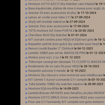
Monture GOTO AZGTI Sky Watcher sans trépied
le 19-
Base équatoriale, platine de mise à niveau pour azgti, s
Seestar 50 avec accessoires et plus.
le 17-10-2024
Lymax air cooler pour tube C11
le 27-09-2024
SkyQ wifi module celestron
le 27-09-2024
Seestar Zwo avec accessoires
le 17-09-2024
TETE monture AZ Vixen PORTA II
le 20-05-2024
Chercheur 8x50 Sky Watcher
le 01-01-2024
KIT courant continu pour HEQ5 et EQ6 non goto
le 16-1
Raquette syntrek (non goto) sky-watcher pour heq5
le 
Renvoi coudé Baader 2" Clicklock
le 04-12-2023
Lunette 100ED peu servie. BAISSE DE PRIX
le 01-12-202
Moteur pour eq1, 2 ou 3
le 01-12-2023
Telescope cassegrain classique TS CC203F12, BAISSE D
Roulements de vis sans fin pour HEQ5
le 28-10-2023
Raquette autostar II meade.
le 12-10-2023
Monture Sky view pro orion motorisé avec intelliscope
l
KIT Gemini 1.4 pour Losmandy G11 complet
le 03-10-20
Tube lunette 100ED sky watcher equinox
le 28-09-2023
Monture EQ6 modifiée
le 14-09-2023
Lunette Bresser AR102XS avec hexafox, en plus MICR
Monture GOTO SIRIUS Orion comme HEQ5 avec courr
Pour une G11 losmandy, KIT complet non goto moteurs p