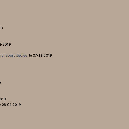
20
2-2019
transport dédiée.
le 07-12-2019
9
2019
e 08-04-2019