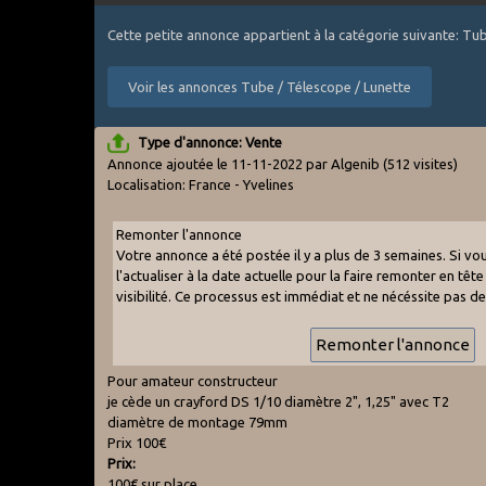
Cette petite annonce appartient à la catégorie suivante: Tu
Voir les annonces Tube / Télescope / Lunette
Type d'annonce: Vente
Annonce ajoutée le 11-11-2022 par Algenib
(512 visites)
Localisation: France - Yvelines
Remonter l'annonce
Votre annonce a été postée il y a plus de 3 semaines. Si v
l'actualiser à la date actuelle pour la faire remonter en tête 
visibilité. Ce processus est immédiat et ne nécéssite pas d
Pour amateur constructeur
je cède un crayford DS 1/10 diamètre 2", 1,25" avec T2
diamètre de montage 79mm
Prix 100€
Prix:
100€ sur place