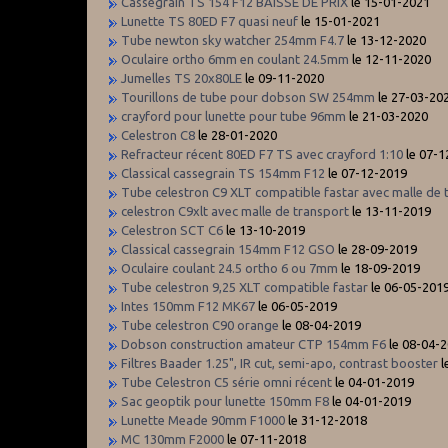
Cassegrain TS 154 F12 BAISSE DE PRIX
le 15-01-2021
Lunette TS 80ED F7 quasi neuf
le 15-01-2021
Tube newton sky watcher 254mm F4.7
le 13-12-2020
Oculaire ortho 6mm en coulant 24.5mm
le 12-11-2020
Jumelles TS 20x80LE
le 09-11-2020
Tourillons de tube pour dobson SW 254mm
le 27-03-20
crayford pour lunette pour tube 96mm
le 21-03-2020
Celestron C8
le 28-01-2020
Refracteur récent 80ED F7 TS avec crayford 1:10
le 07-1
Classical cassegrain TS 154mm F12
le 07-12-2019
Tube celestron C9 XLT compatible fastar avec malle de 
celestron C9xlt avec malle de transport
le 13-11-2019
Celestron SCT C6
le 13-10-2019
Classical cassegrain 154mm F12 GSO
le 28-09-2019
Oculaire coulant 24.5 ortho 6 ou 7mm
le 18-09-2019
Tube celestron 9,25 XLT compatible fastar
le 06-05-201
Intes 150mm F12 MK67
le 06-05-2019
Tube celestron C90 orange
le 08-04-2019
Dobson construction amateur CTP 154mm F6
le 08-04-
Filtres Baader 1.25", IR cut, semi-apo, contrast booster
l
Tube Celestron C5 série omni récent
le 04-01-2019
Sac geoptik pour lunette 150mm F8
le 04-01-2019
Lunette Meade 90mm F1000
le 31-12-2018
MC 130mm F2000
le 07-11-2018