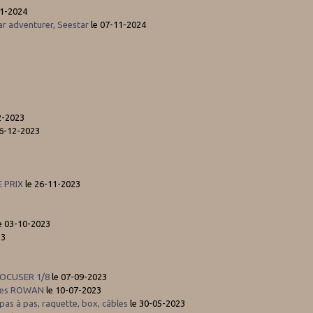
11-2024
tar adventurer, Seestar
le 07-11-2024
2-2023
16-12-2023
3
E PRIX
le 26-11-2023
e 03-10-2023
23
OFOCUSER 1/8
le 07-09-2023
oies ROWAN
le 10-07-2023
as à pas, raquette, box, câbles
le 30-05-2023