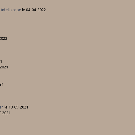
intelliscope
le 04-04-2022
2022
21
-2021
21
xen
le 19-09-2021
7-2021