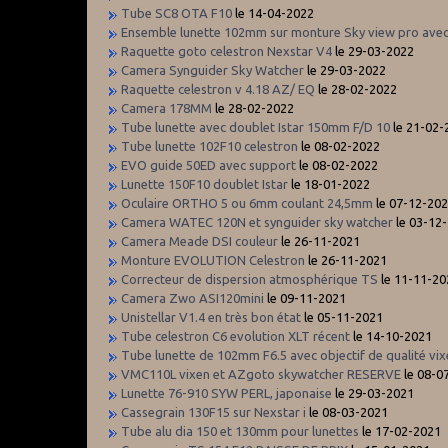
Tube SC8 OTA F10
le 14-04-2022
Ensemble lunette 102mm sur monture Sky view pro avec 
Raquette goto celestron Nexstar V4
le 29-03-2022
Camera Synguider Sky Watcher
le 29-03-2022
Raquette celestron v 4.18 AZ/ EQ
le 28-02-2022
Camera 178MM
le 28-02-2022
Tube lunette avec doublet Istar 150mm F/D 10
le 21-02-
Tube lunette 102F10 celestron
le 08-02-2022
EVO guide 50ED avec support
le 08-02-2022
Lunette 150F10 doublet Istar
le 18-01-2022
Oculaire ORTHO 5 ou 6mm coulant 24,5mm
le 07-12-20
Camera WATEC 120N et synguider sky watcher
le 03-12
Camera Meade DSI couleur
le 26-11-2021
Monture EVOLUTION Celestron
le 26-11-2021
Correcteur de dispersion atmosphérique TS
le 11-11-20
Camera Zwo ASI120mini
le 09-11-2021
Unistellar V1.4 en très bon état
le 05-11-2021
Tube celestron C6 evolution XLT récent
le 14-10-2021
Tube lunette de 102mm F6.5 avec objectif de qualité vi
VMC110L vixen et AZgoto skywatcher RESERVE
le 08-0
Lunette 76-910 SYW PERL, japonaise
le 29-03-2021
Cassegrain 130F15 sur Nexstar i
le 08-03-2021
Tube alu dia 150 et 130mm pour lunettes
le 17-02-2021