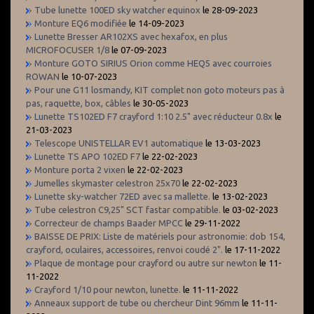
Tube lunette 100ED sky watcher equinox
le 28-09-2023
Monture EQ6 modifiée
le 14-09-2023
Lunette Bresser AR102XS avec hexafox, en plus
MICROFOCUSER 1/8
le 07-09-2023
Monture GOTO SIRIUS Orion comme HEQ5 avec courroies
ROWAN
le 10-07-2023
Pour une G11 losmandy, KIT complet non goto moteurs pas à
pas, raquette, box, câbles
le 30-05-2023
Lunette TS102ED F7 crayford 1:10 2.5" avec réducteur 0.8x
le
21-03-2023
Telescope UNISTELLAR EV1 automatique
le 13-03-2023
Lunette TS APO 102ED F7
le 22-02-2023
Monture porta 2 vixen
le 22-02-2023
Jumelles skymaster celestron 25x70
le 22-02-2023
Lunette sky-watcher 72ED avec sa mallette.
le 13-02-2023
Tube celestron C9,25" SCT fastar compatible.
le 03-02-2023
Correcteur de champs Baader MPCC
le 29-11-2022
BAISSE DE PRIX: Liste de matériels pour astronomie: dob 154,
crayford, oculaires, accessoires, renvoi coudé 2".
le 17-11-2022
Plaque de montage pour crayford ou autre sur newton
le 11-
11-2022
Crayford 1/10 pour newton, lunette.
le 11-11-2022
Anneaux support de tube ou chercheur Dint 96mm
le 11-11-