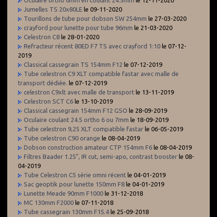
Jumelles TS 20x80LE
le 09-11-2020
Tourillons de tube pour dobson SW 254mm
le 27-03-2020
crayford pour lunette pour tube 96mm
le 21-03-2020
Celestron C8
le 28-01-2020
Refracteur récent 80ED F7 TS avec crayford 1:10
le 07-12-
2019
Classical cassegrain TS 154mm F12
le 07-12-2019
Tube celestron C9 XLT compatible fastar avec malle de
transport dédiée.
le 07-12-2019
celestron C9xlt avec malle de transport
le 13-11-2019
Celestron SCT C6
le 13-10-2019
Classical cassegrain 154mm F12 GSO
le 28-09-2019
Oculaire coulant 24.5 ortho 6 ou 7mm
le 18-09-2019
Tube celestron 9,25 XLT compatible fastar
le 06-05-2019
Tube celestron C90 orange
le 08-04-2019
Dobson construction amateur CTP 154mm F6
le 08-04-2019
Filtres Baader 1.25", IR cut, semi-apo, contrast booster
le 08-
04-2019
Tube Celestron C5 série omni récent
le 04-01-2019
Sac geoptik pour lunette 150mm F8
le 04-01-2019
Lunette Meade 90mm F1000
le 31-12-2018
MC 130mm F2000
le 07-11-2018
Tube cassegrain 130mm F15.4
le 25-09-2018