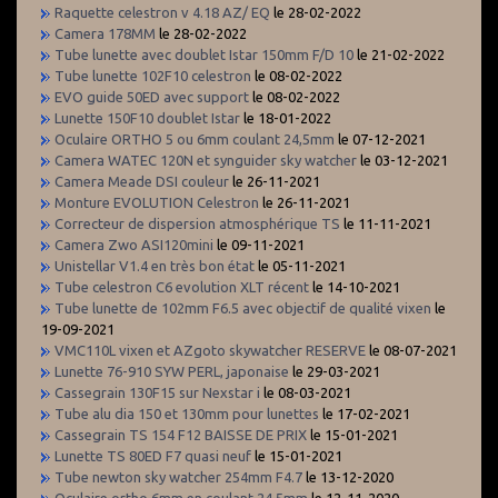
Raquette celestron v 4.18 AZ/ EQ
le 28-02-2022
Camera 178MM
le 28-02-2022
Tube lunette avec doublet Istar 150mm F/D 10
le 21-02-2022
Tube lunette 102F10 celestron
le 08-02-2022
EVO guide 50ED avec support
le 08-02-2022
Lunette 150F10 doublet Istar
le 18-01-2022
Oculaire ORTHO 5 ou 6mm coulant 24,5mm
le 07-12-2021
Camera WATEC 120N et synguider sky watcher
le 03-12-2021
Camera Meade DSI couleur
le 26-11-2021
Monture EVOLUTION Celestron
le 26-11-2021
Correcteur de dispersion atmosphérique TS
le 11-11-2021
Camera Zwo ASI120mini
le 09-11-2021
Unistellar V1.4 en très bon état
le 05-11-2021
Tube celestron C6 evolution XLT récent
le 14-10-2021
Tube lunette de 102mm F6.5 avec objectif de qualité vixen
le
19-09-2021
VMC110L vixen et AZgoto skywatcher RESERVE
le 08-07-2021
Lunette 76-910 SYW PERL, japonaise
le 29-03-2021
Cassegrain 130F15 sur Nexstar i
le 08-03-2021
Tube alu dia 150 et 130mm pour lunettes
le 17-02-2021
Cassegrain TS 154 F12 BAISSE DE PRIX
le 15-01-2021
Lunette TS 80ED F7 quasi neuf
le 15-01-2021
Tube newton sky watcher 254mm F4.7
le 13-12-2020
Oculaire ortho 6mm en coulant 24.5mm
le 12-11-2020