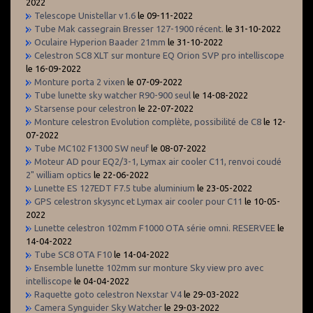
2022
Telescope Unistellar v1.6
le 09-11-2022
Tube Mak cassegrain Bresser 127-1900 récent.
le 31-10-2022
Oculaire Hyperion Baader 21mm
le 31-10-2022
Celestron SC8 XLT sur monture EQ Orion SVP pro intelliscope
le 16-09-2022
Monture porta 2 vixen
le 07-09-2022
Tube lunette sky watcher R90-900 seul
le 14-08-2022
Starsense pour celestron
le 22-07-2022
Monture celestron Evolution complète, possibilité de C8
le 12-
07-2022
Tube MC102 F1300 SW neuf
le 08-07-2022
Moteur AD pour EQ2/3-1, Lymax air cooler C11, renvoi coudé
2" william optics
le 22-06-2022
Lunette ES 127EDT F7.5 tube aluminium
le 23-05-2022
GPS celestron skysync et Lymax air cooler pour C11
le 10-05-
2022
Lunette celestron 102mm F1000 OTA série omni. RESERVEE
le
14-04-2022
Tube SC8 OTA F10
le 14-04-2022
Ensemble lunette 102mm sur monture Sky view pro avec
intelliscope
le 04-04-2022
Raquette goto celestron Nexstar V4
le 29-03-2022
Camera Synguider Sky Watcher
le 29-03-2022