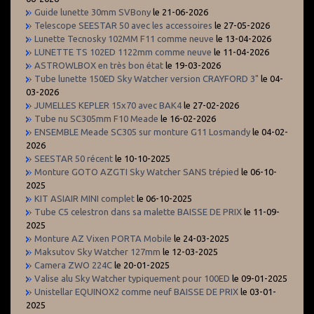
Guide lunette 30mm SVBony
le 21-06-2026
Telescope SEESTAR 50 avec les accessoires
le 27-05-2026
Lunette Tecnosky 102MM F11 comme neuve
le 13-04-2026
LUNETTE TS 102ED 1122mm comme neuve
le 11-04-2026
ASTROWLBOX en très bon état
le 19-03-2026
Tube lunette 150ED Sky Watcher version CRAYFORD 3"
le 04-
03-2026
JUMELLES KEPLER 15x70 avec BAK4
le 27-02-2026
Tube nu SC305mm F10 Meade
le 16-02-2026
ENSEMBLE Meade SC305 sur monture G11 Losmandy
le 04-02-
2026
SEESTAR 50 récent
le 10-10-2025
Monture GOTO AZGTI Sky Watcher SANS trépied
le 06-10-
2025
KIT ASIAIR MINI complet
le 06-10-2025
Tube C5 celestron dans sa malette BAISSE DE PRIX
le 11-09-
2025
Monture AZ Vixen PORTA Mobile
le 24-03-2025
Maksutov Sky Watcher 127mm
le 12-03-2025
Camera ZWO 224C
le 20-01-2025
Valise alu Sky Watcher typiquement pour 100ED
le 09-01-2025
Unistellar EQUINOX2 comme neuf BAISSE DE PRIX
le 03-01-
2025