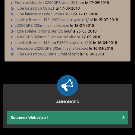
Fourche Meade LX200GPS pour 305mm
le 17-09-2018
Tube Celestron C8 XLT
le 17-09-2018
Tube lunette Meade 90mm F1000
le 17-09-2018
Lunette Bresser 152-1200 avec crayford 1/10
le 15-07-2018
LX200GPS 305mm sans trépied
le 15-07-2018
Filtre solaire Orion pour C9, neuf
le 25-05-2018
LX200GPS 305mm F10 sans trépied
le 17-05-2018
Lunette Bresser 152mm F1200 crayford 1/10
le 16-04-2018
Telescope LX200GPS 305mm sans trépied
le 16-04-2018
Tube Celestron C5 série Omni récent
le 16-04-2018
ANNONCES
Soutenez Webastro !