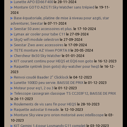
Lunette APO ED66 F400
le 28-11-2024
Monture GOTO AZGTI Sky Watcher sans trépied
le 19-11-
2024
Base équatoriale, platine de mise à niveau pour azgti, star
adventurer, Seestar
le 07-11-2024
Seestar 50 avec accessoires et plus.
le 17-10-2024
Lymax air cooler pour tube C11
le 27-09-2024
SkyQ wifi module celestron
le 27-09-2024
Seestar Zwo avec accessoires
le 17-09-2024
TETE monture AZ Vixen PORTA II
le 20-05-2024
Chercheur 8x50 Sky Watcher
le 01-01-2024
KIT courant continu pour HEQ5 et EQ6 non goto
le 16-12-2023
Raquette syntrek (non goto) sky-watcher pour heq5
le 16-12-
2023
Renvoi coudé Baader 2" Clicklock
le 04-12-2023
Lunette 100ED peu servie. BAISSE DE PRIX
le 01-12-2023
Moteur pour eq1, 2 ou 3
le 01-12-2023
Telescope cassegrain classique TS CC203F12, BAISSE DE PRIX
le 26-11-2023
Roulements de vis sans fin pour HEQ5
le 28-10-2023
Raquette autostar II meade.
le 12-10-2023
Monture Sky view pro orion motorisé avec intelliscope
le 03-
10-2023
KIT Gemini 1.4 pour Losmandy G11 complet
le 03-10-2023