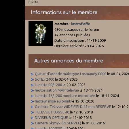
merci
Informations sur le membre
Membre :
lastrofieffe
690 messages sur le forum
47 annonces publiées
Date d'inscription : 11-11-2009
Dernière activité : 28-04-2026
Autres annonces du membre
Queue d'aronde mâle type Losmandy C800
le 08-04-202
Sol'Ex 2400
le 02-04-2025
Lunette 80/1200
le 20-02-2025
motorisation MAP televue
le 18-11-2024
Lunette 76/1200 monture motorisée
le 18-11-2024
moteur mise au point
le 15-05-2020
Oculaire Televue WIDE FIELD 15 mm RESERVE
le 12-10-
TELEVUE PLOSSL 40
le 12-10-2018
DIVISEUR OPTIQUE
le 12-10-2018
Camera Skynyx (RESERVEE)
le 01-06-2016
Lunette 100/500
le 30-04-2014