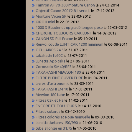
Tamron AF 70-300 monture Canon
le 24-03-2014
Objectif Canon 200 f2,8 II serie L
le 17-12-2012
Monture Vixen SP
le 22-03-2012
GIRO II mini
le 22-03-2012
1000 D Baader et upgradé longue pose
le 22-03-2012
CHERCHE TOUJOURS CAK LUNT
le 14-02-2012
CANON 5D Full Frame
le 05-10-2011
Renvoi coudé LUNT CAK 1200 minimum
le 06-08-2011
OCULAIRES 24,5
le 31-07-2011
takahashi fs60C
le 15-07-2011
Lunette Apo taka
le 27-06-2011
Coronado SM40/BF5
le 26-04-2011
TAKAHASHI MEWLON 180
le 25-04-2011
FILTRE PLEINE OUVERTURE
le 01-04-2011
Livres d'astronomie
le 25-03-2011
TAKAHASHI EM 10
le 17-03-2011
Mewlon 180 tube
le 17-02-2011
Filtres Cak et Ha
le 14-02-2011
ENCORE ET TOUJOURS
le 14-12-2010
Filtres solaires
le 03-12-2010
Filtres colorés et Roue manuelle
le 09-09-2010
Lunette Antares 150/990
le 21-06-2010
tube allonge en 31,75
le 17-06-2010