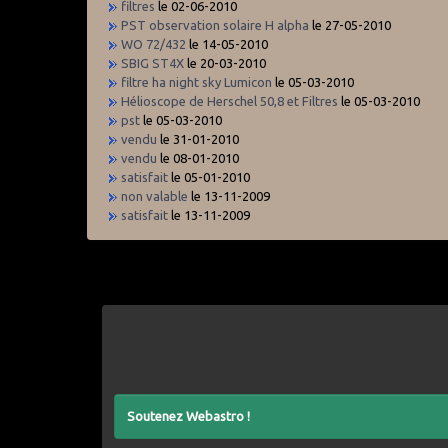
filtres
le 02-06-2010
PST observation solaire H alpha
le 27-05-2010
WO 72/432
le 14-05-2010
SBIG ST4X
le 20-03-2010
filtre ha night sky Lumicon
le 05-03-2010
Hélioscope de Herschel 50,8 et Filtres
le 05-03-2010
pst
le 05-03-2010
vendu
le 31-01-2010
vendu
le 08-01-2010
satisfait
le 05-01-2010
non valable
le 13-11-2009
satisfait
le 13-11-2009
Soutenez Webastro !