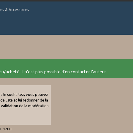
tres & Accessoires
u/acheté. Il n'est plus possible d'en contacter l'auteur.
ous le souhaitez, vous pouvez
de liste et lui redonner de la
e validation de la modération.
IT 1200.