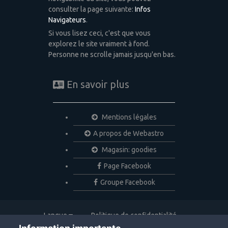
consulter la page suivante:
Infos
Navigateurs
.
Si vous lisez ceci, c'est que vous
explorez le site vraiment à fond.
Personne ne scrolle jamais jusqu'en bas.
En savoir plus
Mentions légales
A propos de Webastro
Magasin: goodies
Page Facebook
Groupe Facebook
Langue
Politique de confidentialité
Nous contacter
Cookies