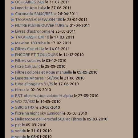
OCULAIRES 24,5
le 31-07-2011
Lunette Apo taka
le 27-06-2011
Coronado SM40/BF5
le 26-04-2011
TAKAHASHI MEWLON 180
le 25-04-2011
FILTRE PLEINE OUVERTURE
le 01-04-2011
Livres d'astronomie
le 25-03-2011
TAKAHASHI EM 10
le 17-03-2011
Mewlon 180 tube
le 17-02-2011
Filtres Cak et Ha
le 14-02-2011
ENCORE ET TOUJOURS
le 14-12-2010
Filtres solaires
le 03-12-2010
filtre Cak Lunt
le 28-09-2010
Filtres colorés et Roue manuelle
le 09-09-2010
Lunette Antares 150/990
le 21-06-2010
tube allonge en 31,75
le 17-06-2010
filtres
le 02-06-2010
PST observation solaire H alpha
le 27-05-2010
WO 72/432
le 14-05-2010
SBIG ST4X
le 20-03-2010
filtre ha night sky Lumicon
le 05-03-2010
Hélioscope de Herschel 50,8 et Filtres
le 05-03-2010
pst
le 05-03-2010
vendu
le 31-01-2010
vendu
le 08-01-2010