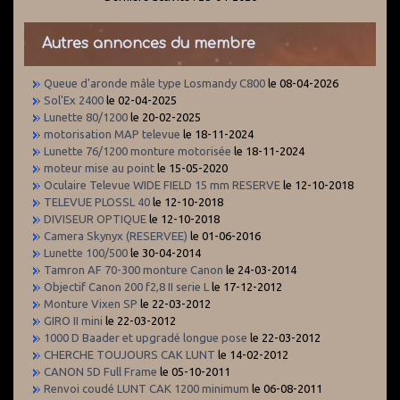
Autres annonces du membre
Queue d'aronde mâle type Losmandy C800
le 08-04-2026
Sol'Ex 2400
le 02-04-2025
Lunette 80/1200
le 20-02-2025
motorisation MAP televue
le 18-11-2024
Lunette 76/1200 monture motorisée
le 18-11-2024
moteur mise au point
le 15-05-2020
Oculaire Televue WIDE FIELD 15 mm RESERVE
le 12-10-2018
TELEVUE PLOSSL 40
le 12-10-2018
DIVISEUR OPTIQUE
le 12-10-2018
Camera Skynyx (RESERVEE)
le 01-06-2016
Lunette 100/500
le 30-04-2014
Tamron AF 70-300 monture Canon
le 24-03-2014
Objectif Canon 200 f2,8 II serie L
le 17-12-2012
Monture Vixen SP
le 22-03-2012
GIRO II mini
le 22-03-2012
1000 D Baader et upgradé longue pose
le 22-03-2012
CHERCHE TOUJOURS CAK LUNT
le 14-02-2012
CANON 5D Full Frame
le 05-10-2011
Renvoi coudé LUNT CAK 1200 minimum
le 06-08-2011