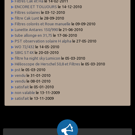
Filtres Cak et Ha
le 14-02-2011
ENCORE ET TOUJOURS
le 14-12-2010
Filtres solaires
le 03-12-2010
filtre Cak Lunt
le 28-09-2010
Filtres colorés et Roue manuelle
le 09-09-2010
Lunette Antares 150/990
le 21-06-2010
tube allonge en 31,75
le 17-06-2010
PST observation solaire H alpha
le 27-05-2010
WO 72/432
le 14-05-2010
SBIG ST4X
le 20-03-2010
filtre ha night sky Lumicon
le 05-03-2010
Hélioscope de Herschel 50,8 et Filtres
le 05-03-2010
pst
le 05-03-2010
vendu
le 31-01-2010
vendu
le 08-01-2010
satisfait
le 05-01-2010
non valable
le 13-11-2009
satisfait
le 13-11-2009