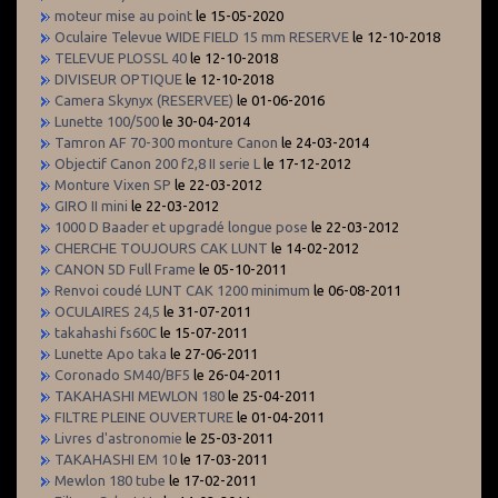
moteur mise au point
le 15-05-2020
Oculaire Televue WIDE FIELD 15 mm RESERVE
le 12-10-2018
TELEVUE PLOSSL 40
le 12-10-2018
DIVISEUR OPTIQUE
le 12-10-2018
Camera Skynyx (RESERVEE)
le 01-06-2016
Lunette 100/500
le 30-04-2014
Tamron AF 70-300 monture Canon
le 24-03-2014
Objectif Canon 200 f2,8 II serie L
le 17-12-2012
Monture Vixen SP
le 22-03-2012
GIRO II mini
le 22-03-2012
1000 D Baader et upgradé longue pose
le 22-03-2012
CHERCHE TOUJOURS CAK LUNT
le 14-02-2012
CANON 5D Full Frame
le 05-10-2011
Renvoi coudé LUNT CAK 1200 minimum
le 06-08-2011
OCULAIRES 24,5
le 31-07-2011
takahashi fs60C
le 15-07-2011
Lunette Apo taka
le 27-06-2011
Coronado SM40/BF5
le 26-04-2011
TAKAHASHI MEWLON 180
le 25-04-2011
FILTRE PLEINE OUVERTURE
le 01-04-2011
Livres d'astronomie
le 25-03-2011
TAKAHASHI EM 10
le 17-03-2011
Mewlon 180 tube
le 17-02-2011