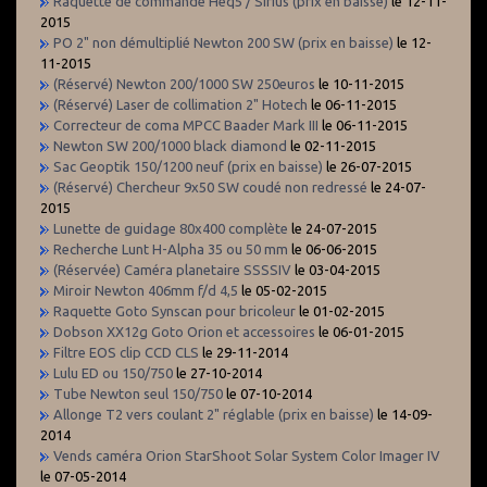
Raquette de commande Heq5 / Sirius (prix en baisse)
le 12-11-
2015
PO 2" non démultiplié Newton 200 SW (prix en baisse)
le 12-
11-2015
(Réservé) Newton 200/1000 SW 250euros
le 10-11-2015
(Réservé) Laser de collimation 2" Hotech
le 06-11-2015
Correcteur de coma MPCC Baader Mark III
le 06-11-2015
Newton SW 200/1000 black diamond
le 02-11-2015
Sac Geoptik 150/1200 neuf (prix en baisse)
le 26-07-2015
(Réservé) Chercheur 9x50 SW coudé non redressé
le 24-07-
2015
Lunette de guidage 80x400 complète
le 24-07-2015
Recherche Lunt H-Alpha 35 ou 50 mm
le 06-06-2015
(Réservée) Caméra planetaire SSSSIV
le 03-04-2015
Miroir Newton 406mm f/d 4,5
le 05-02-2015
Raquette Goto Synscan pour bricoleur
le 01-02-2015
Dobson XX12g Goto Orion et accessoires
le 06-01-2015
Filtre EOS clip CCD CLS
le 29-11-2014
Lulu ED ou 150/750
le 27-10-2014
Tube Newton seul 150/750
le 07-10-2014
Allonge T2 vers coulant 2" réglable (prix en baisse)
le 14-09-
2014
Vends caméra Orion StarShoot Solar System Color Imager IV
le 07-05-2014