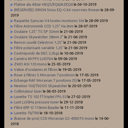
Platine alu Altair HEQ5/EQ6/AZEQ6
le 04-10-2019
(RÉSERVÉE) ORION Sirius EQ-G kit courroies Rowan
le 28-09-
2019
Raquette Synscan V4 toutes montures SW
le 28-09-2019
Filtre Astronomik CCD 1,25" Ha 6nm
le 28-07-2019
Oculaire 1,25" TS SP 32mm
le 21-06-2019
Oculaire Skywatcher 28mm 2"
le 21-06-2019
Renvoi coudé Celestron 1,25"
le 21-06-2019
Filtre polarisant variable 1,25"
le 21-06-2019
Contrepoids de DEC 2,2kgs
le 10-06-2019
Caméra 60 FPS LU075m
le 09-06-2019
ZWO ASI 120 mono
le 25-05-2019
Valise d’oculaires et filtres
le 19-05-2019
Roue à filtres S Moravian 7 positions
le 17-05-2019
Echange RAF Moravian 7 positions (S)
le 17-05-2019
Newton 150/750 DS Skywatcher
le 20-03-2019
Collimateur laser
le 06-03-2019
Lunette TS 102 f7 triplet FPL-53
le 27-02-2019
Lunt Ls50Ha pressure tuner
le 29-12-2018
Filtre ERF-D 110mm Baader
le 11-11-2018
Lunette 70/700
le 18-10-2018
(baisse de prix) CCD Moravian G2-4000 F5 mono
le 14-06-
2018