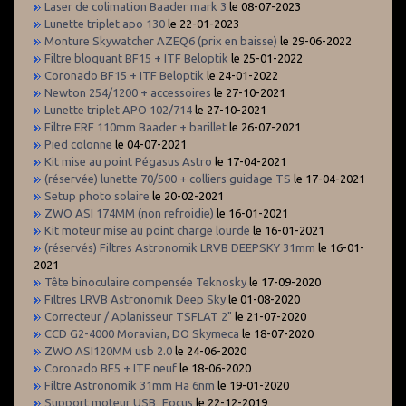
Laser de colimation Baader mark 3
le 08-07-2023
Lunette triplet apo 130
le 22-01-2023
Monture Skywatcher AZEQ6 (prix en baisse)
le 29-06-2022
Filtre bloquant BF15 + ITF Beloptik
le 25-01-2022
Coronado BF15 + ITF Beloptik
le 24-01-2022
Newton 254/1200 + accessoires
le 27-10-2021
Lunette triplet APO 102/714
le 27-10-2021
Filtre ERF 110mm Baader + barillet
le 26-07-2021
Pied colonne
le 04-07-2021
Kit mise au point Pégasus Astro
le 17-04-2021
(réservée) lunette 70/500 + colliers guidage TS
le 17-04-2021
Setup photo solaire
le 20-02-2021
ZWO ASI 174MM (non refroidie)
le 16-01-2021
Kit moteur mise au point charge lourde
le 16-01-2021
(réservés) Filtres Astronomik LRVB DEEPSKY 31mm
le 16-01-
2021
Tête binoculaire compensée Teknosky
le 17-09-2020
Filtres LRVB Astronomik Deep Sky
le 01-08-2020
Correcteur / Aplanisseur TSFLAT 2"
le 21-07-2020
CCD G2-4000 Moravian, DO Skymeca
le 18-07-2020
ZWO ASI120MM usb 2.0
le 24-06-2020
Coronado BF5 + ITF neuf
le 18-06-2020
Filtre Astronomik 31mm Ha 6nm
le 19-01-2020
Support moteur USB_Focus
le 22-12-2019