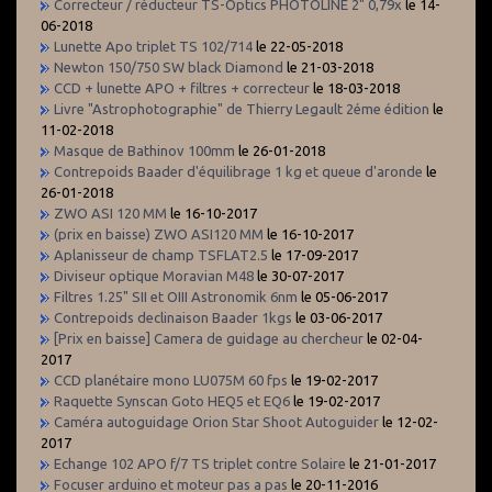
Correcteur / réducteur TS-Optics PHOTOLINE 2" 0,79x
le 14-
06-2018
Lunette Apo triplet TS 102/714
le 22-05-2018
Newton 150/750 SW black Diamond
le 21-03-2018
CCD + lunette APO + filtres + correcteur
le 18-03-2018
Livre "Astrophotographie" de Thierry Legault 2éme édition
le
11-02-2018
Masque de Bathinov 100mm
le 26-01-2018
Contrepoids Baader d'équilibrage 1 kg et queue d'aronde
le
26-01-2018
ZWO ASI 120 MM
le 16-10-2017
(prix en baisse) ZWO ASI120 MM
le 16-10-2017
Aplanisseur de champ TSFLAT2.5
le 17-09-2017
Diviseur optique Moravian M48
le 30-07-2017
Filtres 1.25" SII et OIII Astronomik 6nm
le 05-06-2017
Contrepoids declinaison Baader 1kgs
le 03-06-2017
[Prix en baisse] Camera de guidage au chercheur
le 02-04-
2017
CCD planétaire mono LU075M 60 fps
le 19-02-2017
Raquette Synscan Goto HEQ5 et EQ6
le 19-02-2017
Caméra autoguidage Orion Star Shoot Autoguider
le 12-02-
2017
Echange 102 APO f/7 TS triplet contre Solaire
le 21-01-2017
Focuser arduino et moteur pas a pas
le 20-11-2016