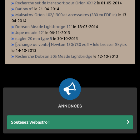
Recherche set de transport pour Orion XX12
le 01-05-2014
Barlow x5
le 21-04-2014
Maksutov Orion 102/1300 et accessoires (280 eu FDP in)
le 13-
04-2014
Dobson Meade Lightbridge 12"
le 18-03-2014
Jupe meade 12"
le 06-11-2013
nagler 20 mm type 5
le 30-10-2013
[echange ou vente] Newton 150/750 eq3 + lulu bresser Skylux
le 14-10-2013
Recherche Dobson 305 Meade Lightbridge
le 12-10-2013
ANNONCES
Soutenez Webastro !