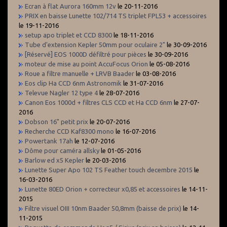
Ecran à flat Aurora 160mm 12v
le 20-11-2016
PRIX en baisse Lunette 102/714 TS triplet FPL53 + accessoires
le 19-11-2016
setup apo triplet et CCD 8300
le 18-11-2016
Tube d'extension Kepler 50mm pour oculaire 2"
le 30-09-2016
[Réservé] EOS 1000D défiltré pour pièces
le 30-09-2016
moteur de mise au point AccuFocus Orion
le 05-08-2016
Roue a filtre manuelle + LRVB Baader
le 03-08-2016
Eos clip Ha CCD 6nm Astronomik
le 31-07-2016
Televue Nagler 12 type 4
le 28-07-2016
Canon Eos 1000d + filtres CLS CCD et Ha CCD 6nm
le 27-07-
2016
Dobson 16" petit prix
le 20-07-2016
Recherche CCD Kaf8300 mono
le 16-07-2016
Powertank 17ah
le 12-07-2016
Dôme pour caméra allsky
le 01-05-2016
Barlow ed x5 Kepler
le 20-03-2016
Lunette Super Apo 102 TS Feather touch decembre 2015
le
16-03-2016
Lunette 80ED Orion + correcteur x0,85 et accessoires
le 14-11-
2015
Filtre visuel OIII 10nm Baader 50,8mm (baisse de prix)
le 14-
11-2015