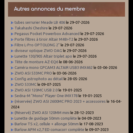
Autres annonces du membre
tubes serrurier Meade LB 406
le 29-07-2026
Takahashi Cheshire
le 29-07-2026
Pegasus Pocket Powerbox Advanced
le 29-07-2026
Porte filtres à tiroir Altair M48>T2
le 29-07-2026
Filtre L-Pro OPTOLONG 2"
le 29-07-2026
diviseur optique ZWO OAG
le 29-07-2026
Lunette 130/905 Altair triplet apo
le 29-07-2026
Tête de monture AZ-EQ6
le 08-06-2026
Caméra mono GPCAM3 ALTAIR USB3 IMX462
le 03-06-2026
ZWO ASI 533MC PRO
le 03-06-2026
Config astrophoto au détail
le 28-05-2026
ZWO 533MC
le 09-07-2025
ZWO ASI 120MC USB 2.0
le 19-01-2025
Sedna-M "Mono" Player One IMX178
le 19-01-2025
(réservée) ZWO ASI 2600MC PRO 2023 + accessoires
le 16-04-
2024
(Réservé) ZWO ASI 120MM mini
le 28-12-2023
Lunette de guidage 50mm complète
le 04-09-2023
Barlow TS x2, cellule + allonge 50mm
le 17-08-2023
Barlow APM x2,7 ED comacorr complète
le 09-07-2023