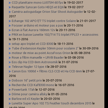
CCD planétaire mono LU075M 60 fps
le 19-02-2017
Raquette Synscan Goto HEQ5 et EQ6
le 19-02-2017
Caméra autoguidage Orion Star Shoot Autoguider
le 12-02-
2017
Echange 102 APO f/7 TS triplet contre Solaire
le 21-01-2017
Focuser arduino et moteur pas a pas
le 20-11-2016
Ecran à flat Aurora 160mm 12v
le 20-11-2016
PRIX en baisse Lunette 102/714 TS triplet FPL53 + accessoires
le 19-11-2016
setup apo triplet et CCD 8300
le 18-11-2016
Tube d'extension Kepler 50mm pour oculaire 2"
le 30-09-2016
moteur de mise au point AccuFocus Orion
le 05-08-2016
Roue a filtre manuelle + LRVB Baader
le 03-08-2016
Eos clip Ha CCD 6nm Astronomik
le 31-07-2016
Televue Nagler 12 type 4
le 28-07-2016
Canon Eos 1000d + filtres CLS CCD et Ha CCD 6nm
le 27-07-
2016
Dobson 16" petit prix
le 20-07-2016
Recherche CCD Kaf8300 mono
le 16-07-2016
Powertank 17ah
le 12-07-2016
Dôme pour caméra allsky
le 01-05-2016
Barlow ed x5 Kepler
le 20-03-2016
Lunette Super Apo 102 TS Feather touch decembre 2015
le
16-03-2016