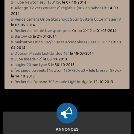
Tube Newton seul 150/750
le 07-10-2014
Allonge T2 vers coulant 2" réglable (prix en baisse)
le 14-09-
2014
Vends caméra Orion StarShoot Solar System Color Imager IV
le 07-05-2014
Recherche set de transport pour Orion XX12
le 01-05-2014
Barlow x5
le 21-04-2014
Maksutov Orion 102/1300 et accessoires (280 eu FDP in)
le 13-
04-2014
Dobson Meade Lightbridge 12"
le 18-03-2014
Jupe meade 12"
le 06-11-2013
nagler 20 mm type 5
le 30-10-2013
[echange ou vente] Newton 150/750 eq3 + lulu bresser Skylux
le 14-10-2013
Recherche Dobson 305 Meade Lightbridge
le 12-10-2013
ANNONCES