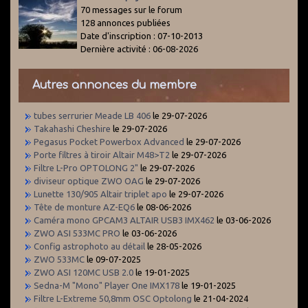
70 messages sur le forum
128 annonces publiées
Date d'inscription : 07-10-2013
Dernière activité : 06-08-2026
Autres annonces du membre
tubes serrurier Meade LB 406
le 29-07-2026
Takahashi Cheshire
le 29-07-2026
Pegasus Pocket Powerbox Advanced
le 29-07-2026
Porte filtres à tiroir Altair M48>T2
le 29-07-2026
Filtre L-Pro OPTOLONG 2"
le 29-07-2026
diviseur optique ZWO OAG
le 29-07-2026
Lunette 130/905 Altair triplet apo
le 29-07-2026
Tête de monture AZ-EQ6
le 08-06-2026
Caméra mono GPCAM3 ALTAIR USB3 IMX462
le 03-06-2026
ZWO ASI 533MC PRO
le 03-06-2026
Config astrophoto au détail
le 28-05-2026
ZWO 533MC
le 09-07-2025
ZWO ASI 120MC USB 2.0
le 19-01-2025
Sedna-M "Mono" Player One IMX178
le 19-01-2025
Filtre L-Extreme 50,8mm OSC Optolong
le 21-04-2024