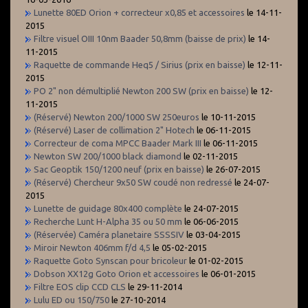
Lunette 80ED Orion + correcteur x0,85 et accessoires
le 14-11-
2015
Filtre visuel OIII 10nm Baader 50,8mm (baisse de prix)
le 14-
11-2015
Raquette de commande Heq5 / Sirius (prix en baisse)
le 12-11-
2015
PO 2" non démultiplié Newton 200 SW (prix en baisse)
le 12-
11-2015
(Réservé) Newton 200/1000 SW 250euros
le 10-11-2015
(Réservé) Laser de collimation 2" Hotech
le 06-11-2015
Correcteur de coma MPCC Baader Mark III
le 06-11-2015
Newton SW 200/1000 black diamond
le 02-11-2015
Sac Geoptik 150/1200 neuf (prix en baisse)
le 26-07-2015
(Réservé) Chercheur 9x50 SW coudé non redressé
le 24-07-
2015
Lunette de guidage 80x400 complète
le 24-07-2015
Recherche Lunt H-Alpha 35 ou 50 mm
le 06-06-2015
(Réservée) Caméra planetaire SSSSIV
le 03-04-2015
Miroir Newton 406mm f/d 4,5
le 05-02-2015
Raquette Goto Synscan pour bricoleur
le 01-02-2015
Dobson XX12g Goto Orion et accessoires
le 06-01-2015
Filtre EOS clip CCD CLS
le 29-11-2014
Lulu ED ou 150/750
le 27-10-2014