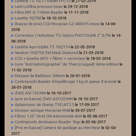
Lunette TS 102 f7 triplet FPL-53
le 27-02-2019
Lunt Ls50Ha pressure tuner
le 29-12-2018
Filtre ERF-D 110mm Baader
le 11-11-2018
Lunette 70/700
le 18-10-2018
(baisse de prix) CCD Moravian G2-4000 F5 mono
le 14-06-
2018
Correcteur / réducteur TS-Optics PHOTOLINE 2" 0,79x
le 14-
06-2018
Lunette Apo triplet TS 102/714
le 22-05-2018
Newton 150/750 SW black Diamond
le 21-03-2018
CCD + lunette APO + filtres + correcteur
le 18-03-2018
Livre "Astrophotographie" de Thierry Legault 2éme édition
le
11-02-2018
Masque de Bathinov 100mm
le 26-01-2018
Contrepoids Baader d'équilibrage 1 kg et queue d'aronde
le
26-01-2018
ZWO ASI 120 MM
le 16-10-2017
(prix en baisse) ZWO ASI120 MM
le 16-10-2017
Aplanisseur de champ TSFLAT2.5
le 17-09-2017
Diviseur optique Moravian M48
le 30-07-2017
Filtres 1.25" SII et OIII Astronomik 6nm
le 05-06-2017
Contrepoids declinaison Baader 1kgs
le 03-06-2017
[Prix en baisse] Camera de guidage au chercheur
le 02-04-
2017