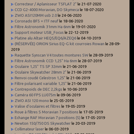
Correcteur / Aplanisseur TSFLAT 2"
le 21-07-2020
CCD G2-4000 Moravian, DO Skymeca
le 18-07-2020
ZWO ASI120MM usb 2.0
le 24-06-2020
Coronado BF5 + ITF neuf
le 18-06-2020
Filtre Astronomik 31mm Ha 6nm
le 19-01-2020
Support moteur USB_Focus
le 22-12-2019
Platine alu Altair HEQ5/EQ6/AZEQ6
le 04-10-2019
(RÉSERVÉE) ORION Sirius EQ-G kit courroies Rowan
le 28-09-
2019
Raquette Synscan V4 toutes montures SW
le 28-09-2019
Filtre Astronomik CCD 1,25" Ha 6nm
le 28-07-2019
Oculaire 1,25" TS SP 32mm
le 21-06-2019
Oculaire Skywatcher 28mm 2"
le 21-06-2019
Renvoi coudé Celestron 1,25"
le 21-06-2019
Filtre polarisant variable 1,25"
le 21-06-2019
Contrepoids de DEC 2,2kgs
le 10-06-2019
Caméra 60 FPS LU075m
le 09-06-2019
ZWO ASI 120 mono
le 25-05-2019
Valise d’oculaires et filtres
le 19-05-2019
Roue à filtres S Moravian 7 positions
le 17-05-2019
Echange RAF Moravian 7 positions (S)
le 17-05-2019
Newton 150/750 DS Skywatcher
le 20-03-2019
Collimateur laser
le 06-03-2019