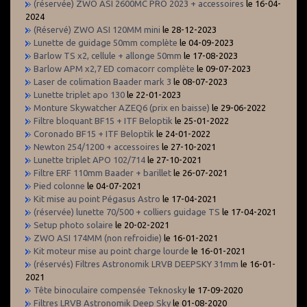
(réservée) ZWO ASI 2600MC PRO 2023 + accessoires
le 16-04-
2024
(Réservé) ZWO ASI 120MM mini
le 28-12-2023
Lunette de guidage 50mm complète
le 04-09-2023
Barlow TS x2, cellule + allonge 50mm
le 17-08-2023
Barlow APM x2,7 ED comacorr complète
le 09-07-2023
Laser de colimation Baader mark 3
le 08-07-2023
Lunette triplet apo 130
le 22-01-2023
Monture Skywatcher AZEQ6 (prix en baisse)
le 29-06-2022
Filtre bloquant BF15 + ITF Beloptik
le 25-01-2022
Coronado BF15 + ITF Beloptik
le 24-01-2022
Newton 254/1200 + accessoires
le 27-10-2021
Lunette triplet APO 102/714
le 27-10-2021
Filtre ERF 110mm Baader + barillet
le 26-07-2021
Pied colonne
le 04-07-2021
Kit mise au point Pégasus Astro
le 17-04-2021
(réservée) lunette 70/500 + colliers guidage TS
le 17-04-2021
Setup photo solaire
le 20-02-2021
ZWO ASI 174MM (non refroidie)
le 16-01-2021
Kit moteur mise au point charge lourde
le 16-01-2021
(réservés) Filtres Astronomik LRVB DEEPSKY 31mm
le 16-01-
2021
Tête binoculaire compensée Teknosky
le 17-09-2020
Filtres LRVB Astronomik Deep Sky
le 01-08-2020