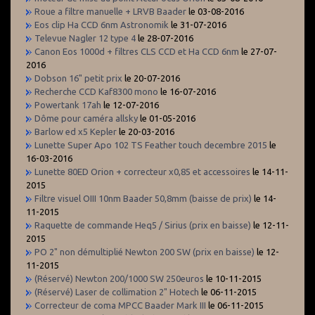
Roue a filtre manuelle + LRVB Baader
le 03-08-2016
Eos clip Ha CCD 6nm Astronomik
le 31-07-2016
Televue Nagler 12 type 4
le 28-07-2016
Canon Eos 1000d + filtres CLS CCD et Ha CCD 6nm
le 27-07-
2016
Dobson 16" petit prix
le 20-07-2016
Recherche CCD Kaf8300 mono
le 16-07-2016
Powertank 17ah
le 12-07-2016
Dôme pour caméra allsky
le 01-05-2016
Barlow ed x5 Kepler
le 20-03-2016
Lunette Super Apo 102 TS Feather touch decembre 2015
le
16-03-2016
Lunette 80ED Orion + correcteur x0,85 et accessoires
le 14-11-
2015
Filtre visuel OIII 10nm Baader 50,8mm (baisse de prix)
le 14-
11-2015
Raquette de commande Heq5 / Sirius (prix en baisse)
le 12-11-
2015
PO 2" non démultiplié Newton 200 SW (prix en baisse)
le 12-
11-2015
(Réservé) Newton 200/1000 SW 250euros
le 10-11-2015
(Réservé) Laser de collimation 2" Hotech
le 06-11-2015
Correcteur de coma MPCC Baader Mark III
le 06-11-2015