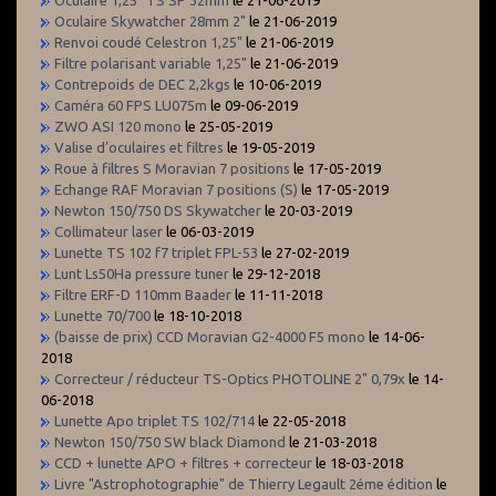
Oculaire Skywatcher 28mm 2"
le 21-06-2019
Renvoi coudé Celestron 1,25"
le 21-06-2019
Filtre polarisant variable 1,25"
le 21-06-2019
Contrepoids de DEC 2,2kgs
le 10-06-2019
Caméra 60 FPS LU075m
le 09-06-2019
ZWO ASI 120 mono
le 25-05-2019
Valise d’oculaires et filtres
le 19-05-2019
Roue à filtres S Moravian 7 positions
le 17-05-2019
Echange RAF Moravian 7 positions (S)
le 17-05-2019
Newton 150/750 DS Skywatcher
le 20-03-2019
Collimateur laser
le 06-03-2019
Lunette TS 102 f7 triplet FPL-53
le 27-02-2019
Lunt Ls50Ha pressure tuner
le 29-12-2018
Filtre ERF-D 110mm Baader
le 11-11-2018
Lunette 70/700
le 18-10-2018
(baisse de prix) CCD Moravian G2-4000 F5 mono
le 14-06-
2018
Correcteur / réducteur TS-Optics PHOTOLINE 2" 0,79x
le 14-
06-2018
Lunette Apo triplet TS 102/714
le 22-05-2018
Newton 150/750 SW black Diamond
le 21-03-2018
CCD + lunette APO + filtres + correcteur
le 18-03-2018
Livre "Astrophotographie" de Thierry Legault 2éme édition
le