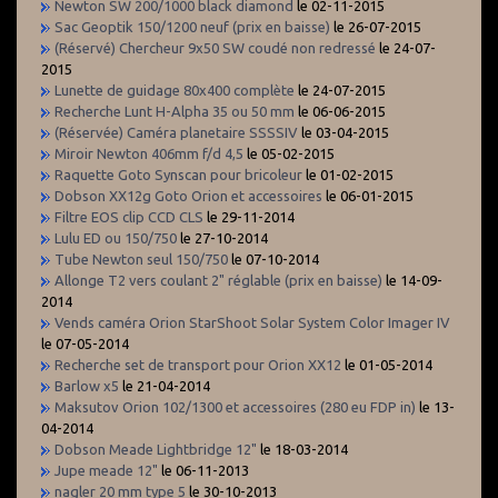
Newton SW 200/1000 black diamond
le 02-11-2015
Sac Geoptik 150/1200 neuf (prix en baisse)
le 26-07-2015
(Réservé) Chercheur 9x50 SW coudé non redressé
le 24-07-
2015
Lunette de guidage 80x400 complète
le 24-07-2015
Recherche Lunt H-Alpha 35 ou 50 mm
le 06-06-2015
(Réservée) Caméra planetaire SSSSIV
le 03-04-2015
Miroir Newton 406mm f/d 4,5
le 05-02-2015
Raquette Goto Synscan pour bricoleur
le 01-02-2015
Dobson XX12g Goto Orion et accessoires
le 06-01-2015
Filtre EOS clip CCD CLS
le 29-11-2014
Lulu ED ou 150/750
le 27-10-2014
Tube Newton seul 150/750
le 07-10-2014
Allonge T2 vers coulant 2" réglable (prix en baisse)
le 14-09-
2014
Vends caméra Orion StarShoot Solar System Color Imager IV
le 07-05-2014
Recherche set de transport pour Orion XX12
le 01-05-2014
Barlow x5
le 21-04-2014
Maksutov Orion 102/1300 et accessoires (280 eu FDP in)
le 13-
04-2014
Dobson Meade Lightbridge 12"
le 18-03-2014
Jupe meade 12"
le 06-11-2013
nagler 20 mm type 5
le 30-10-2013