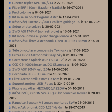
Lunette triplet APO 102/714
le 27-10-2021
Filtre ERF 110mm Baader + barillet
le 26-07-2021
Pied colonne
le 04-07-2021
Kit mise au point Pégasus Astro
le 17-04-2021
(réservée) lunette 70/500 + colliers guidage TS
le 17-04-2021
Setup photo solaire
le 20-02-2021
ZWO ASI 174MM (non refroidie)
le 16-01-2021
Kit moteur mise au point charge lourde
le 16-01-2021
(réservés) Filtres Astronomik LRVB DEEPSKY 31mm
le 16-01-
2021
Tête binoculaire compensée Teknosky
le 17-09-2020
Filtres LRVB Astronomik Deep Sky
le 01-08-2020
Correcteur / Aplanisseur TSFLAT 2"
le 21-07-2020
CCD G2-4000 Moravian, DO Skymeca
le 18-07-2020
ZWO ASI120MM usb 2.0
le 24-06-2020
Coronado BF5 + ITF neuf
le 18-06-2020
Filtre Astronomik 31mm Ha 6nm
le 19-01-2020
Support moteur USB_Focus
le 22-12-2019
Platine alu Altair HEQ5/EQ6/AZEQ6
le 04-10-2019
(RÉSERVÉE) ORION Sirius EQ-G kit courroies Rowan
le 28-09-
2019
Raquette Synscan V4 toutes montures SW
le 28-09-2019
Filtre Astronomik CCD 1,25" Ha 6nm
le 28-07-2019
Oculaire 1,25" TS SP 32mm
le 21-06-2019