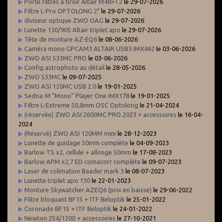
Porte filtres à tiroir Altair M48>T2
le 29-07-2026
Filtre L-Pro OPTOLONG 2"
le 29-07-2026
diviseur optique ZWO OAG
le 29-07-2026
Lunette 130/905 Altair triplet apo
le 29-07-2026
Tête de monture AZ-EQ6
le 08-06-2026
Caméra mono GPCAM3 ALTAIR USB3 IMX462
le 03-06-2026
ZWO ASI 533MC PRO
le 03-06-2026
Config astrophoto au détail
le 28-05-2026
ZWO 533MC
le 09-07-2025
ZWO ASI 120MC USB 2.0
le 19-01-2025
Sedna-M "Mono" Player One IMX178
le 19-01-2025
Filtre L-Extreme 50,8mm OSC Optolong
le 21-04-2024
(réservée) ZWO ASI 2600MC PRO 2023 + accessoires
le 16-04-
2024
(Réservé) ZWO ASI 120MM mini
le 28-12-2023
Lunette de guidage 50mm complète
le 04-09-2023
Barlow TS x2, cellule + allonge 50mm
le 17-08-2023
Barlow APM x2,7 ED comacorr complète
le 09-07-2023
Laser de colimation Baader mark 3
le 08-07-2023
Lunette triplet apo 130
le 22-01-2023
Monture Skywatcher AZEQ6 (prix en baisse)
le 29-06-2022
Filtre bloquant BF15 + ITF Beloptik
le 25-01-2022
Coronado BF15 + ITF Beloptik
le 24-01-2022
Newton 254/1200 + accessoires
le 27-10-2021