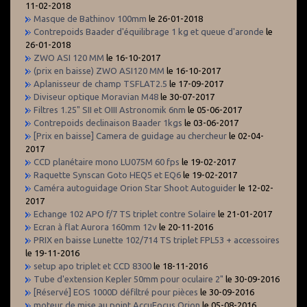
11-02-2018
Masque de Bathinov 100mm
le 26-01-2018
Contrepoids Baader d'équilibrage 1 kg et queue d'aronde
le
26-01-2018
ZWO ASI 120 MM
le 16-10-2017
(prix en baisse) ZWO ASI120 MM
le 16-10-2017
Aplanisseur de champ TSFLAT2.5
le 17-09-2017
Diviseur optique Moravian M48
le 30-07-2017
Filtres 1.25" SII et OIII Astronomik 6nm
le 05-06-2017
Contrepoids declinaison Baader 1kgs
le 03-06-2017
[Prix en baisse] Camera de guidage au chercheur
le 02-04-
2017
CCD planétaire mono LU075M 60 fps
le 19-02-2017
Raquette Synscan Goto HEQ5 et EQ6
le 19-02-2017
Caméra autoguidage Orion Star Shoot Autoguider
le 12-02-
2017
Echange 102 APO f/7 TS triplet contre Solaire
le 21-01-2017
Ecran à flat Aurora 160mm 12v
le 20-11-2016
PRIX en baisse Lunette 102/714 TS triplet FPL53 + accessoires
le 19-11-2016
setup apo triplet et CCD 8300
le 18-11-2016
Tube d'extension Kepler 50mm pour oculaire 2"
le 30-09-2016
[Réservé] EOS 1000D défiltré pour pièces
le 30-09-2016
moteur de mise au point AccuFocus Orion
le 05-08-2016