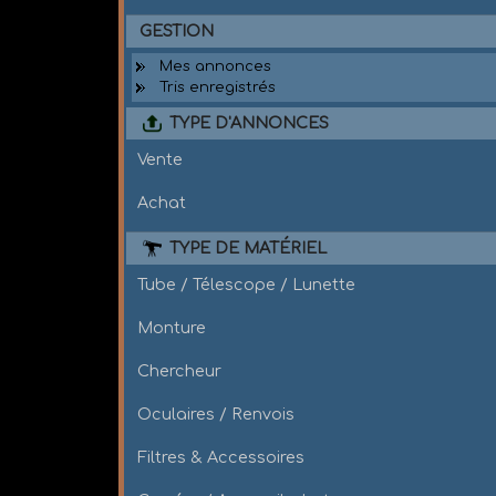
GESTION
Mes annonces
Tris enregistrés
TYPE D'ANNONCES
Vente
Achat
TYPE DE MATÉRIEL
Tube / Télescope / Lunette
Monture
Chercheur
Oculaires / Renvois
Filtres & Accessoires