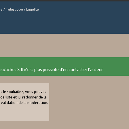
be / Télescope / Lunette
u/acheté. Il n'est plus possible d'en contacter l'auteur.
ous le souhaitez, vous pouvez
de liste et lui redonner de la
e validation de la modération.