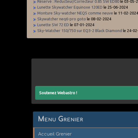
Réservé : Reducteur/Correcteur 0.85 SW ED80
le 03-05-
Lunette Skywatcher Equinoxe 120ED
le 25-06-2024
Monture Sky-watcher NEQ5 comme neuve
le 11-02-202
Skywatcher neq6-pro goto
le 08-02-2024
Lunette SW 72 ED
le 07-01-2024
Sky-Watcher 150/750 sur EQ3-2 Black Diamond
le 24-02
Soutenez Webastro !
Menu Grenier
Accueil Grenier