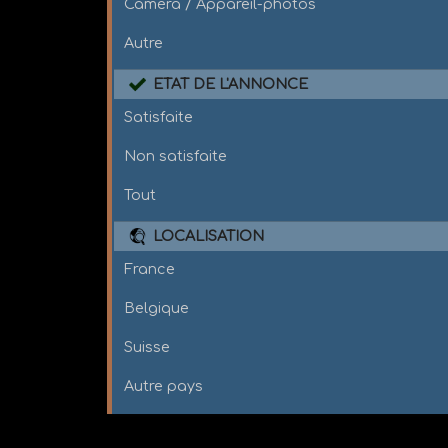
Caméra / Appareil-photos
Autre
ETAT DE L'ANNONCE
Satisfaite
Non satisfaite
Tout
LOCALISATION
France
Belgique
Suisse
Autre pays