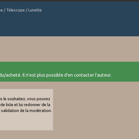
be / Télescope / Lunette
u/acheté. Il n'est plus possible d'en contacter l'auteur.
ous le souhaitez, vous pouvez
de liste et lui redonner de la
e validation de la modération.