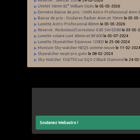
Réservé : Seestar S30
le 24-05-2026
UWAN 16mm 82° William Optic
le 05-05-2026
Dernière Baisse de prix : UWN Astro-Professional 4mm 
Baisse de prix : Oculaires Radian 4mm et 10mm
le 05-05
Lunette Astro-Professional 80mm
le 05-05-2026
Réservé : Reducteur/Correcteur 0.85 SW ED80
le 03-05-
Lunette solaire Lunt 40mm et BF600
le 05-07-2024
Lunette Skywatcher Equinoxe 120ED
le 25-06-2024
Monture Sky-watcher NEQ5 comme neuve
le 11-02-202
Skywatcher neq6-pro goto
le 08-02-2024
Sky-Watcher 150/750 sur EQ3-2 Black Diamond
le 24-02
Soutenez Webastro !