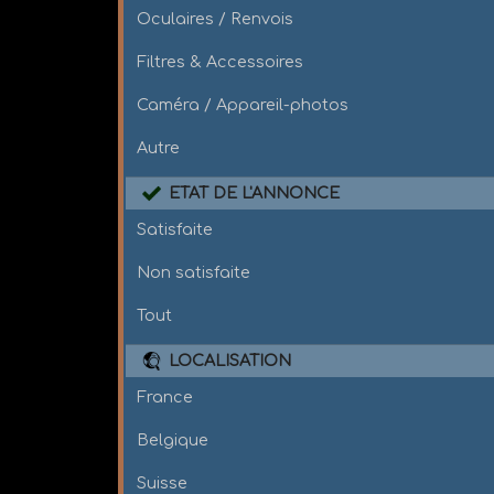
Oculaires / Renvois
Filtres & Accessoires
Caméra / Appareil-photos
Autre
ETAT DE L'ANNONCE
Satisfaite
Non satisfaite
Tout
LOCALISATION
France
Belgique
Suisse