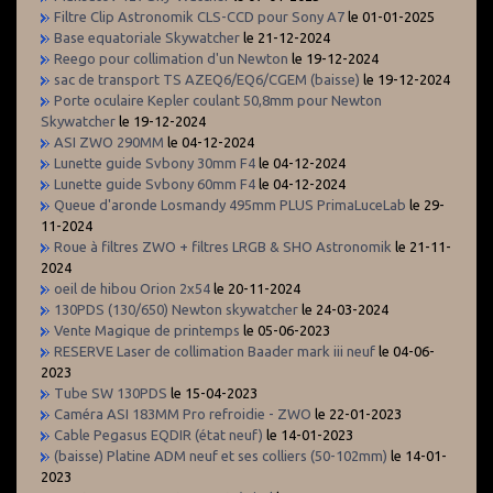
Filtre Clip Astronomik CLS-CCD pour Sony A7
le 01-01-2025
Base equatoriale Skywatcher
le 21-12-2024
Reego pour collimation d'un Newton
le 19-12-2024
sac de transport TS AZEQ6/EQ6/CGEM (baisse)
le 19-12-2024
Porte oculaire Kepler coulant 50,8mm pour Newton
Skywatcher
le 19-12-2024
ASI ZWO 290MM
le 04-12-2024
Lunette guide Svbony 30mm F4
le 04-12-2024
Lunette guide Svbony 60mm F4
le 04-12-2024
Queue d'aronde Losmandy 495mm PLUS PrimaLuceLab
le 29-
11-2024
Roue à filtres ZWO + filtres LRGB & SHO Astronomik
le 21-11-
2024
oeil de hibou Orion 2x54
le 20-11-2024
130PDS (130/650) Newton skywatcher
le 24-03-2024
Vente Magique de printemps
le 05-06-2023
RESERVE Laser de collimation Baader mark iii neuf
le 04-06-
2023
Tube SW 130PDS
le 15-04-2023
Caméra ASI 183MM Pro refroidie - ZWO
le 22-01-2023
Cable Pegasus EQDIR (état neuf)
le 14-01-2023
(baisse) Platine ADM neuf et ses colliers (50-102mm)
le 14-01-
2023