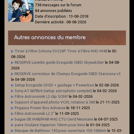
738 messages sur le forum
84 annonces publiées
Date d'inscription : 13-08-2018
Dernière activité : 08-08-2026
Autres annonces du membre
Tiroir à Filtre Svbony SV226P Tiroir à Filtre M42-M48
le 05-
08-2026
RESERVE Lunette guide Evoguide 50ED Skywatcher
le 04-08-
2026
RESERVE correcteur de Champs Evoguide 50ED Starizona v3
le 04-08-2026
Setup Evoguide 50 ED + guidage + Powerbox
le 02-06-2026
Sony A7 défiltré (setup astrophoto complet)
le 04-02-2026
Filtre Astronomik L2 clip SONY
le 04-02-2026
Support d'appareil photo VCM, rotation à 360
le 21-11-2025
Pegasus Power Box Advance
le 18-11-2025
Filtre Astronomik L2 2"
le 11-09-2025
bague tilt M48/M48-M42 CTU Gerd Neumann
le 04-07-2025
paire Oculaire Hyperion 10mm pour bino
le 01-04-2025
Masque de Bathinov 130 pour ouverture 150-160mm
le 15-03-