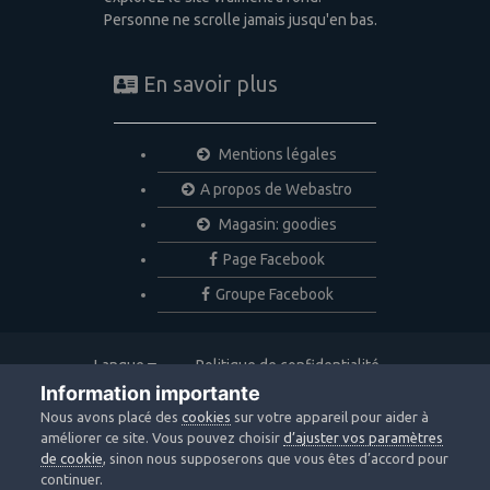
Personne ne scrolle jamais jusqu'en bas.
En savoir plus
Mentions légales
A propos de Webastro
Magasin: goodies
Page Facebook
Groupe Facebook
Langue
Politique de confidentialité
Nous contacter
Cookies
Information importante
Copyright © 2020 Webastro
Nous avons placé des
cookies
sur votre appareil pour aider à
Powered by Invision Community
améliorer ce site. Vous pouvez choisir
d’ajuster vos paramètres
de cookie
, sinon nous supposerons que vous êtes d’accord pour
continuer.