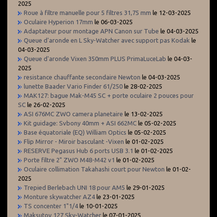
2025
Roue à filtre manuelle pour 5 filtres 31,75 mm
le 12-03-2025
Oculaire Hyperion 17mm
le 06-03-2025
Adaptateur pour montage APN Canon sur Tube
le 04-03-2025
Queue d'aronde en L Sky-Watcher avec support pas Kodak
le
04-03-2025
Queue d'aronde Vixen 350mm PLUS PrimaLuceLab
le 04-03-
2025
resistance chauffante secondaire Newton
le 04-03-2025
lunette Baader Vario Finder 61/250
le 28-02-2025
MAK127: bague Mak-M45 SC + porte oculaire 2 pouces pour
SC
le 26-02-2025
ASI 676MC ZWO camera planetaire
le 13-02-2025
Kit guidage: Svbony 40mm + ASI 662MC
le 05-02-2025
Base équatoriale (EQ) William Optics
le 05-02-2025
Flip Mirror - Miroir basculant -Vixen
le 01-02-2025
RESERVE Pegasus Hub 6 ports USB 3.1
le 01-02-2025
Porte filtre 2" ZWO M48-M42 v1
le 01-02-2025
Oculaire collimation Takahashi court pour Newton
le 01-02-
2025
Trepied Berlebach UNI 18 pour AM5
le 29-01-2025
Monture skywatcher AZ4
le 23-01-2025
TS concenter 1"1/4
le 10-01-2025
Maksutov 127 Sky-Watcher
le 07-01-2025