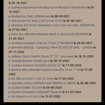
le 05-10-2021
Camera Starsense Autoalign pour Monture Skywatcher
le 03-
10-2021
Recherche ZWO 290MM mini
le 08-09-2021
Hub power DC Hub 2 (5x12V et 2x5V)
le 05-06-2021
Monture AZ Orion Starseeker Goto Synscan Wifi - RESERVEE
le 27-04-2021
laser de collimation Baader Mark iii (1ere main) RESERVE
le
31-03-2021
Oculaire Panoptic Televue 27mm 2" RESERVE
le 29-03-2021
dernière BAISSE - Samyang 14mm f/2.8 ED IF UMC - CANON
le
07-11-2020
William-Optic SWAN 33mm 72° (2", 1ere main)
le 18-10-2020
Jumelle Bresser 20x80 astro
le 09-10-2020
oculaire Explore Scientific 6,5mm 52°
le 17-09-2020
Barlow tele-extender Explore scientific 2x en 1"1/4
le 17-09-
2020
lot filtre ES UHC + Oiii 31,75mm
le 11-09-2020
cherche camera ZWO/ALTAIR 290MM ou 385MC
le 06-08-2020
oculaire Delite 18.2mm
le 04-08-2020
Explore Scientific 24mm/68° Réservé
le 31-07-2020
lot Celestron X-Cel LX
le 15-07-2020