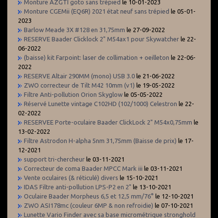
Monture AZGTI goto sans trépied
le 10-01-2023
Monture CGEMii (EQ6R) 2021 état neuf sans trépied
le 05-01-
2023
Barlow Meade 3X #128 en 31,75mm
le 27-09-2022
RESERVE Baader Clicklock 2" M54ax1 pour Skywatcher
le 22-
06-2022
(baisse) kit Farpoint: laser de collimation + oeilleton
le 22-06-
2022
RESERVE Altair 290MM (mono) USB 3.0
le 21-06-2022
ZWO correcteur de Tilt M42 10mm (v1)
le 19-05-2022
Filtre Anti-pollution Orion Skyglow
le 05-05-2022
Réservé Lunette vintage C102HD (102/1000) Celestron
le 22-
02-2022
RESERVEE Porte-oculaire Baader ClickLock 2" M54x0,75mm
le
13-02-2022
Filtre Astrodon H-alpha 5nm 31,75mm (Baisse de prix)
le 17-
12-2021
support tri-chercheur
le 03-11-2021
Correcteur de coma Baader MPCC Mark iii
le 03-11-2021
Vente oculaires (& réticulé) divers
le 15-10-2021
IDAS Filtre anti-pollution LPS-P2 en 2"
le 13-10-2021
Oculaire Baader Morpheus 6,5 et 12,5 mm/76°
le 12-10-2021
ZWO ASI178mc (couleur 6MP & non refroidie)
le 07-10-2021
Lunette Vario Finder avec sa base micrométrique stronghold