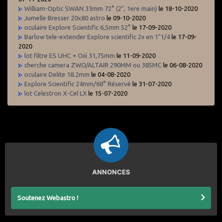
William-Optic SWAN 33mm 72° (2", 1ere main)
le 18-10-2020
Jumelle Bresser 20x80 astro
le 09-10-2020
oculaire Explore Scientific 6,5mm 52°
le 17-09-2020
Barlow tele-extender Explore scientific 2x en 1"1/4
le 17-09-
2020
lot filtre ES UHC + Oiii 31,75mm
le 11-09-2020
cherche camera ZWO/ALTAIR 290MM ou 385MC
le 06-08-2020
oculaire Delite 18.2mm
le 04-08-2020
Explore Scientific 24mm/68° Réservé
le 31-07-2020
lot Celestron X-Cel LX
le 15-07-2020
ANNONCES
Soutenez Webastro !