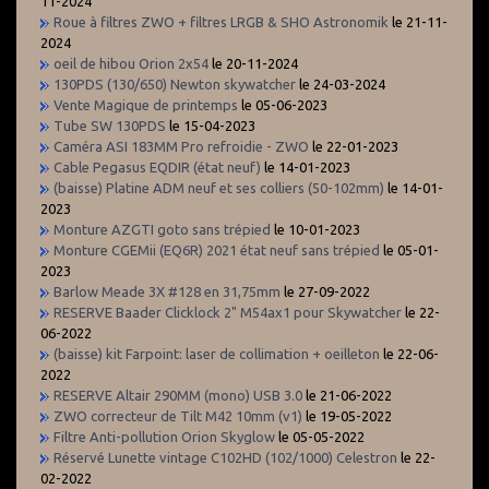
11-2024
Roue à filtres ZWO + filtres LRGB & SHO Astronomik
le 21-11-
2024
oeil de hibou Orion 2x54
le 20-11-2024
130PDS (130/650) Newton skywatcher
le 24-03-2024
Vente Magique de printemps
le 05-06-2023
Tube SW 130PDS
le 15-04-2023
Caméra ASI 183MM Pro refroidie - ZWO
le 22-01-2023
Cable Pegasus EQDIR (état neuf)
le 14-01-2023
(baisse) Platine ADM neuf et ses colliers (50-102mm)
le 14-01-
2023
Monture AZGTI goto sans trépied
le 10-01-2023
Monture CGEMii (EQ6R) 2021 état neuf sans trépied
le 05-01-
2023
Barlow Meade 3X #128 en 31,75mm
le 27-09-2022
RESERVE Baader Clicklock 2" M54ax1 pour Skywatcher
le 22-
06-2022
(baisse) kit Farpoint: laser de collimation + oeilleton
le 22-06-
2022
RESERVE Altair 290MM (mono) USB 3.0
le 21-06-2022
ZWO correcteur de Tilt M42 10mm (v1)
le 19-05-2022
Filtre Anti-pollution Orion Skyglow
le 05-05-2022
Réservé Lunette vintage C102HD (102/1000) Celestron
le 22-
02-2022