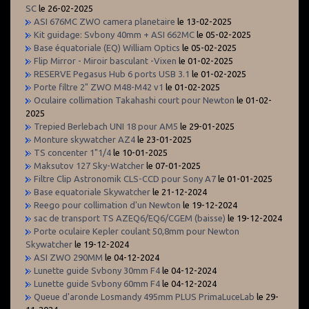
SC
le 26-02-2025
ASI 676MC ZWO camera planetaire
le 13-02-2025
Kit guidage: Svbony 40mm + ASI 662MC
le 05-02-2025
Base équatoriale (EQ) William Optics
le 05-02-2025
Flip Mirror - Miroir basculant -Vixen
le 01-02-2025
RESERVE Pegasus Hub 6 ports USB 3.1
le 01-02-2025
Porte filtre 2" ZWO M48-M42 v1
le 01-02-2025
Oculaire collimation Takahashi court pour Newton
le 01-02-
2025
Trepied Berlebach UNI 18 pour AM5
le 29-01-2025
Monture skywatcher AZ4
le 23-01-2025
TS concenter 1"1/4
le 10-01-2025
Maksutov 127 Sky-Watcher
le 07-01-2025
Filtre Clip Astronomik CLS-CCD pour Sony A7
le 01-01-2025
Base equatoriale Skywatcher
le 21-12-2024
Reego pour collimation d'un Newton
le 19-12-2024
sac de transport TS AZEQ6/EQ6/CGEM (baisse)
le 19-12-2024
Porte oculaire Kepler coulant 50,8mm pour Newton
Skywatcher
le 19-12-2024
ASI ZWO 290MM
le 04-12-2024
Lunette guide Svbony 30mm F4
le 04-12-2024
Lunette guide Svbony 60mm F4
le 04-12-2024
Queue d'aronde Losmandy 495mm PLUS PrimaLuceLab
le 29-