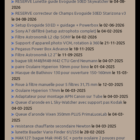
RESERVE Lunette guide Evoguide 50ED Skywatcher
le 04-08-
2026
RESERVE correcteur de Champs Evoguide 50ED Starizona v3
le 04-08-2026
Setup Evoguide 50 ED + guidage + Powerbox
le 02-06-2026
Sony A7 défiltré (setup astrophoto complet)
le 04-02-2026
Filtre Astronomik L2 clip SONY
le 04-02-2026
Support d'appareil photo VCM, rotation à 360
le 21-11-2025
Pegasus Power Box Advance
le 18-11-2025
Filtre Astronomik L2 2"
le 11-09-2025
bague tilt M48/M48-M42 CTU Gerd Neumann
le 04-07-2025
paire Oculaire Hyperion 10mm pour bino
le 01-04-2025
Masque de Bathinov 130 pour ouverture 150-160mm
le 15-03-
2025
Roue à filtre manuelle pour 5 filtres 31,75 mm
le 12-03-2025
Oculaire Hyperion 17mm
le 06-03-2025
Adaptateur pour montage APN Canon sur Tube
le 04-03-2025
Queue d'aronde en L Sky-Watcher avec support pas Kodak
le
04-03-2025
Queue d'aronde Vixen 350mm PLUS PrimaLuceLab
le 04-03-
2025
resistance chauffante secondaire Newton
le 04-03-2025
lunette Baader Vario Finder 61/250
le 28-02-2025
MAK127: bague Mak-M45 SC + porte oculaire 2 pouces pour