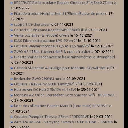
RESERVEE Porte-oculaire Baader ClickLock 2" M54x0,75mm
le
13-02-2022
Filtre Astrodon H-alpha 5nm 31,75mm (Baisse de prix)
le 17-
12-2021
support tri-chercheur
le 03-11-2021
Correcteur de coma Baader MPCC Mark iii
le 03-11-2021
Vente oculaires (& réticulé) divers
le 15-10-2021
IDAS Filtre anti-pollution LPS-P2 en 2"
le 13-10-2021
Oculaire Baader Morpheus 6,5 et 12,5 mm/76°
le 12-10-2021
ZWO ASI178mc (couleur 6MP & non refroidie)
le 07-10-2021
Lunette Vario Finder avec sa base micrométrique stronghold
le 05-10-2021
Camera Starsense Autoalign pour Monture Skywatcher
le 03-
10-2021
Recherche ZWO 290MM mini
le 08-09-2021
Oculaire Televue NAGLER 17mm/82° 2"
le 03-09-2021
Hub power DC Hub 2 (5x12V et 2x5V)
le 05-06-2021
Monture AZ Orion Starseeker Goto Synscan Wifi - RESERVEE
le 27-04-2021
laser de collimation Baader Mark iii (1ere main) RESERVE
le
31-03-2021
Oculaire Panoptic Televue 27mm 2" RESERVE
le 29-03-2021
dernière BAISSE - Samyang 14mm f/2.8 ED IF UMC - CANON
le
07-11-2020