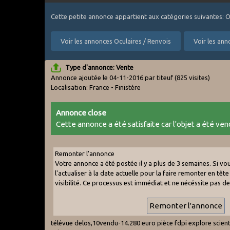
Cette petite annonce appartient aux catégories suivantes: O
Voir les annonces Oculaires / Renvois
Voir les an
Type d'annonce: Vente
Annonce ajoutée le 04-11-2016 par titeuf
(825 visites)
Localisation: France - Finistère
Annonce close
Cette annonce a été satisfaite car l'objet a été vend
Remonter l'annonce
Votre annonce a été postée il y a plus de 3 semaines. Si v
l'actualiser à la date actuelle pour la faire remonter en tête 
visibilité. Ce processus est immédiat et ne nécéssite pas d
télévue delos,10vendu-14.280 euro pièce fdpi explore scie