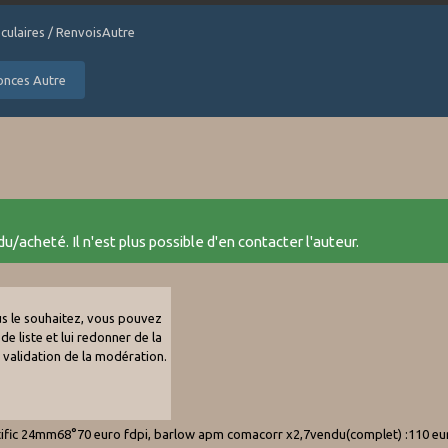
culaires / RenvoisAutre
nonces Autre
u/acheté. Il n'est plus possible d'en contacter l'auteur.
ous le souhaitez, vous pouvez
de liste et lui redonner de la
e validation de la modération.
ntific 24mm68°70 euro fdpi, barlow apm comacorr x2,7vendu(complet) :110 eu