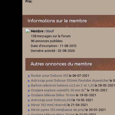
Prix:
Informations sur le membre
Membre :
titeuf
138 messages sur le forum
96 annonces publiées
Date d'inscription : 11-08-2015
Dernière activité : 02-08-2026
Autres annonces du membre
Rocker pour Dobson 355
le 06-07-2021
Astrozap pour Dobson 355mm flextube skywatcher
le 
Barlow celestron luminos x2,5 en 2' et 1,25
le 28-05-202
Oculaire explore scientific 30 mm 82°
le 19-05-2021
Oculaire télévue Délos 10 mm
le 19-05-2021
Astrozap pour Dobson,350
le 14-05-2021
Miroir 355 mm( réservé)
le 21-04-2021
Miroir pyrex 355 mm(baisse de prix)
le 30-01-2021
Oculaire télévue delos 10 mm
le 12-01-2021