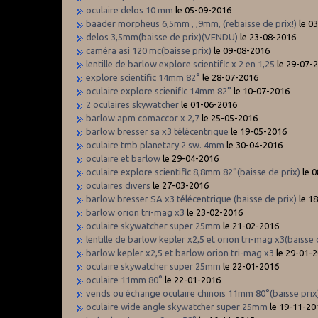
oculaire delos 10 mm
le 05-09-2016
baader morpheus 6,5mm , ,9mm, (rebaisse de prix!)
le 0
delos 3,5mm(baisse de prix)(VENDU)
le 23-08-2016
caméra asi 120 mc(baisse prix)
le 09-08-2016
lentille de barlow explore scientific x 2 en 1,25
le 29-07-
explore scientific 14mm 82°
le 28-07-2016
oculaire explore scienific 14mm 82°
le 10-07-2016
2 oculaires skywatcher
le 01-06-2016
barlow apm comaccor x 2,7
le 25-05-2016
barlow bresser sa x3 télécentrique
le 19-05-2016
oculaire tmb planetary 2 sw. 4mm
le 30-04-2016
oculaire et barlow
le 29-04-2016
oculaire explore scientific 8,8mm 82°(baisse de prix)
le 
oculaires divers
le 27-03-2016
barlow bresser SA x3 télécentrique (baisse de prix)
le 1
barlow orion tri-mag x3
le 23-02-2016
oculaire skywatcher super 25mm
le 21-02-2016
lentille de barlow kepler x2,5 et orion tri-mag x3(baisse 
barlow kepler x2,5 et barlow orion tri-mag x3
le 29-01-
oculaire skywatcher super 25mm
le 22-01-2016
oculaire 11mm 80°
le 22-01-2016
vends ou échange oculaire chinois 11mm 80°(baisse prix
oculaire wide angle skywatcher super 25mm
le 19-11-20