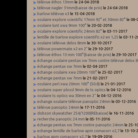
télévue éthos 13mm
le 24-04-2018
télévue nagler 31mm(baisse de prix)
le 24-04-2018
barlow télévue x3
le 15-04-2018
oculaire explore scientific 17mm 92° et 30mm 82°
le 08-
oculaire lunt xwa 9mm 100°
le 20-02-2018
oculaire explore scientific 24mm 82°
le 03-11-2017
lentille de barlow explore scientific x2 en 1,25
le 03-11-2
oculaire télévue delos 8mm
le 30-10-2017
télévue powermate x2 en 2"
le 29-10-2017
télévue éthos 13 mm 100°(baisse de prix)
le 29-10-2017
échange oculaire pentax xw 7mm contre télévue delos
échange pentax xw 7mm
le 02-04-2017
échange oculaire xwa 20mm 100°
le 25-02-2017
échange pentax xw 7mm
le 21-02-2017
oculaire perl xwa 20mm 100° (50.8)
le 21-01-2017
oculaire super plossl 9mm de ts optics
le 04-12-2016
oculaire ts optics wa 30mm en 2''
le 04-12-2016
echange oculaire télévue panoptic 24mm
le 03-12-2016
télévue panoptic 24mm
le 17-11-2016
dobson skywatcher 254/1200(REbaisse)
le 16-11-2016
recherche panoptic 24 mm
le 05-11-2016
échange pentax xw 7mm contre panoptic 24mm
le 25-1
echange lentille de barlow apm comacorr x2,7
le 13-10-
barlow apm comacorrr x2,7
le 19-09-2016