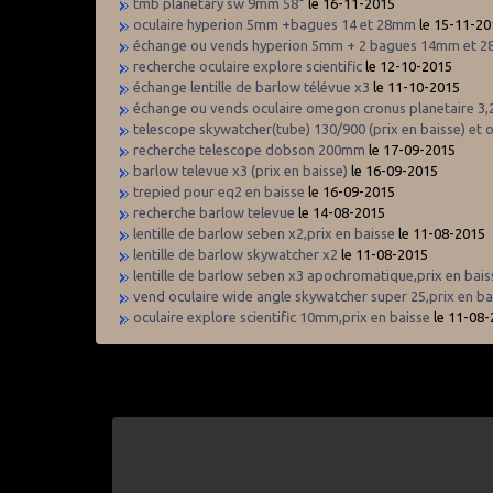
tmb planetary sw 9mm 58°
le 16-11-2015
oculaire hyperion 5mm +bagues 14 et 28mm
le 15-11-20
échange ou vends hyperion 5mm + 2 bagues 14mm et 2
recherche oculaire explore scientific
le 12-10-2015
échange lentille de barlow télévue x3
le 11-10-2015
échange ou vends oculaire omegon cronus planetaire 3,
telescope skywatcher(tube) 130/900 (prix en baisse) et o
recherche telescope dobson 200mm
le 17-09-2015
barlow televue x3 (prix en baisse)
le 16-09-2015
trepied pour eq2 en baisse
le 16-09-2015
recherche barlow televue
le 14-08-2015
lentille de barlow seben x2,prix en baisse
le 11-08-2015
lentille de barlow skywatcher x2
le 11-08-2015
lentille de barlow seben x3 apochromatique,prix en bais
vend oculaire wide angle skywatcher super 25,prix en ba
oculaire explore scientific 10mm,prix en baisse
le 11-08