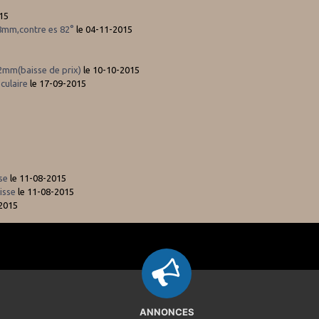
15
8mm,contre es 82°
le 04-11-2015
2mm(baisse de prix)
le 10-10-2015
culaire
le 17-09-2015
se
le 11-08-2015
isse
le 11-08-2015
-2015
ANNONCES