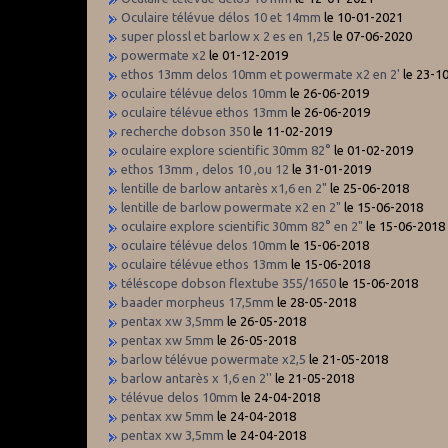
Oculaire télévue délos 10 et 14mm
le 10-01-2021
super plossl et barlow x 2 es en 1,25
le 07-06-2020
powermate x2
le 01-12-2019
ethos 13mm delos 10mm et powermate x2 en 2'
le 23-1
oculaire télévue delos 10mm
le 26-06-2019
oculaire télévue ethos 13mm
le 26-06-2019
recherche dobson 350
le 11-02-2019
oculaire explore scientific 30mm 82°
le 01-02-2019
ethos 13mm , delos 10 ,ou 12
le 31-01-2019
lentille de barlow antarès x1,6 en 2"
le 25-06-2018
lentille de barlow powermate x2 en 2"
le 15-06-2018
oculaire explore scientific 30mm 82° en 2"
le 15-06-2018
oculaire télévue delos 10mm
le 15-06-2018
oculaire télévue ethos 13mm
le 15-06-2018
téléscope dobson flextube 355/1650
le 15-06-2018
baader morpheus 17,5mm
le 28-05-2018
pentax xw 3,5mm
le 26-05-2018
pentax xw 5mm
le 26-05-2018
barlow télévue powermate x2,5
le 21-05-2018
barlow antarès x 1,6 en 2''
le 21-05-2018
télévue delos 10mm
le 24-04-2018
pentax xw 5mm
le 24-04-2018
pentax xw 3,5mm
le 24-04-2018