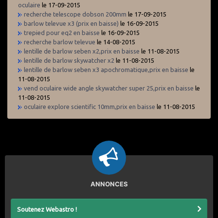
oculaire
le 17-09-2015
recherche telescope dobson 200mm
le 17-09-2015
barlow televue x3 (prix en baisse)
le 16-09-2015
trepied pour eq2 en baisse
le 16-09-2015
recherche barlow televue
le 14-08-2015
lentille de barlow seben x2,prix en baisse
le 11-08-2015
lentille de barlow skywatcher x2
le 11-08-2015
lentille de barlow seben x3 apochromatique,prix en baisse
le
11-08-2015
vend oculaire wide angle skywatcher super 25,prix en baisse
le
11-08-2015
oculaire explore scientific 10mm,prix en baisse
le 11-08-2015
ANNONCES
Soutenez Webastro !