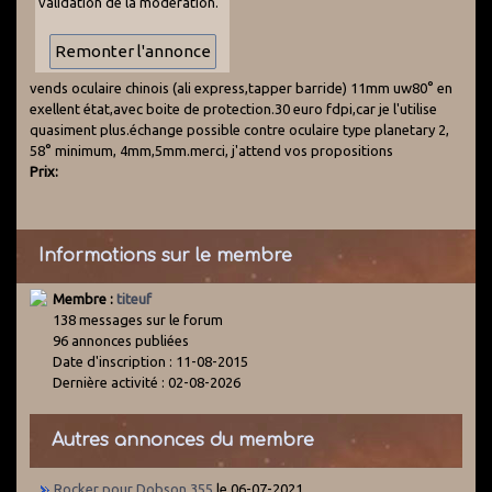
validation de la modération.
vends oculaire chinois (ali express,tapper barride) 11mm uw80° en
exellent état,avec boite de protection.30 euro fdpi,car je l'utilise
quasiment plus.échange possible contre oculaire type planetary 2,
58° minimum, 4mm,5mm.merci, j'attend vos propositions
Prix:
Informations sur le membre
Membre :
titeuf
138 messages sur le forum
96 annonces publiées
Date d'inscription : 11-08-2015
Dernière activité : 02-08-2026
Autres annonces du membre
Rocker pour Dobson 355
le 06-07-2021