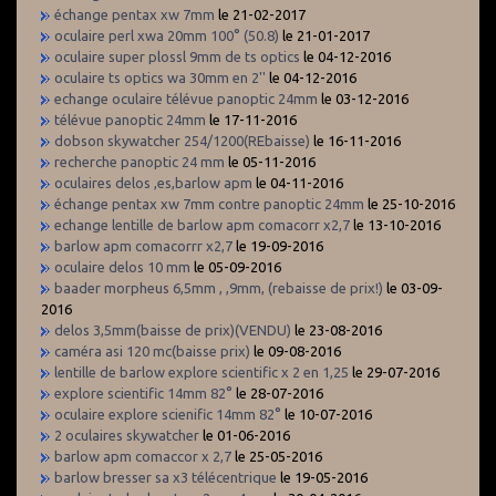
échange pentax xw 7mm
le 21-02-2017
oculaire perl xwa 20mm 100° (50.8)
le 21-01-2017
oculaire super plossl 9mm de ts optics
le 04-12-2016
oculaire ts optics wa 30mm en 2''
le 04-12-2016
echange oculaire télévue panoptic 24mm
le 03-12-2016
télévue panoptic 24mm
le 17-11-2016
dobson skywatcher 254/1200(REbaisse)
le 16-11-2016
recherche panoptic 24 mm
le 05-11-2016
oculaires delos ,es,barlow apm
le 04-11-2016
échange pentax xw 7mm contre panoptic 24mm
le 25-10-2016
echange lentille de barlow apm comacorr x2,7
le 13-10-2016
barlow apm comacorrr x2,7
le 19-09-2016
oculaire delos 10 mm
le 05-09-2016
baader morpheus 6,5mm , ,9mm, (rebaisse de prix!)
le 03-09-
2016
delos 3,5mm(baisse de prix)(VENDU)
le 23-08-2016
caméra asi 120 mc(baisse prix)
le 09-08-2016
lentille de barlow explore scientific x 2 en 1,25
le 29-07-2016
explore scientific 14mm 82°
le 28-07-2016
oculaire explore scienific 14mm 82°
le 10-07-2016
2 oculaires skywatcher
le 01-06-2016
barlow apm comaccor x 2,7
le 25-05-2016
barlow bresser sa x3 télécentrique
le 19-05-2016