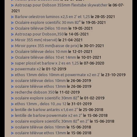
Astrozap pour Dobson 355mm flextube skywatcher
le 06-07-
2021
Barlow celestron luminos x2,5 en 2' et 1,25
le 28-05-2021
Oculaire explore scientific 30 mm 82°
le 19-05-2021
Oculaire télévue Délos 10 mm
le 19-05-2021
Astrozap pour Dobson,350
le 14-05-2021
Miroir 355 mm( réservé)
le 21-04-2021
Miroir pyrex 355 mm(baisse de prix)
le 30-01-2021
Oculaire télévue delos 10 mm
le 12-01-2021
Oculaire télévue délos 10 et 14mm
le 10-01-2021
super plossl et barlow x 2 es en 1,25
le 07-06-2020
powermate x2
le 01-12-2019
ethos 13mm delos 10mm et powermate x2 en 2'
le 23-10-2019
oculaire télévue delos 10mm
le 26-06-2019
oculaire télévue ethos 13mm
le 26-06-2019
recherche dobson 350
le 11-02-2019
oculaire explore scientific 30mm 82°
le 01-02-2019
ethos 13mm , delos 10 ,ou 12
le 31-01-2019
lentille de barlow antarès x1,6 en 2"
le 25-06-2018
lentille de barlow powermate x2 en 2"
le 15-06-2018
oculaire explore scientific 30mm 82° en 2"
le 15-06-2018
oculaire télévue delos 10mm
le 15-06-2018
oculaire télévue ethos 13mm
le 15-06-2018