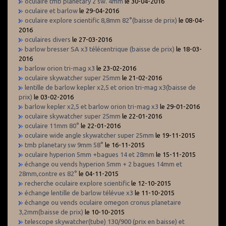
oculaire tmb planetary 2 sw. 4mm
le 30-04-2016
oculaire et barlow
le 29-04-2016
oculaire explore scientific 8,8mm 82°(baisse de prix)
le 08-04-
2016
oculaires divers
le 27-03-2016
barlow bresser SA x3 télécentrique (baisse de prix)
le 18-03-
2016
barlow orion tri-mag x3
le 23-02-2016
oculaire skywatcher super 25mm
le 21-02-2016
lentille de barlow kepler x2,5 et orion tri-mag x3(baisse de
prix)
le 03-02-2016
barlow kepler x2,5 et barlow orion tri-mag x3
le 29-01-2016
oculaire skywatcher super 25mm
le 22-01-2016
oculaire 11mm 80°
le 22-01-2016
oculaire wide angle skywatcher super 25mm
le 19-11-2015
tmb planetary sw 9mm 58°
le 16-11-2015
oculaire hyperion 5mm +bagues 14 et 28mm
le 15-11-2015
échange ou vends hyperion 5mm + 2 bagues 14mm et
28mm,contre es 82°
le 04-11-2015
recherche oculaire explore scientific
le 12-10-2015
échange lentille de barlow télévue x3
le 11-10-2015
échange ou vends oculaire omegon cronus planetaire
3,2mm(baisse de prix)
le 10-10-2015
telescope skywatcher(tube) 130/900 (prix en baisse) et