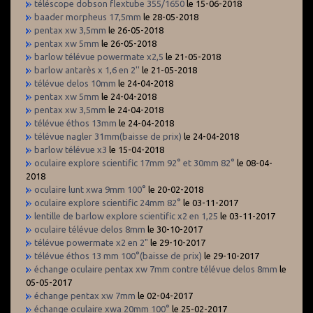
téléscope dobson flextube 355/1650
le 15-06-2018
baader morpheus 17,5mm
le 28-05-2018
pentax xw 3,5mm
le 26-05-2018
pentax xw 5mm
le 26-05-2018
barlow télévue powermate x2,5
le 21-05-2018
barlow antarès x 1,6 en 2''
le 21-05-2018
télévue delos 10mm
le 24-04-2018
pentax xw 5mm
le 24-04-2018
pentax xw 3,5mm
le 24-04-2018
télévue éthos 13mm
le 24-04-2018
télévue nagler 31mm(baisse de prix)
le 24-04-2018
barlow télévue x3
le 15-04-2018
oculaire explore scientific 17mm 92° et 30mm 82°
le 08-04-
2018
oculaire lunt xwa 9mm 100°
le 20-02-2018
oculaire explore scientific 24mm 82°
le 03-11-2017
lentille de barlow explore scientific x2 en 1,25
le 03-11-2017
oculaire télévue delos 8mm
le 30-10-2017
télévue powermate x2 en 2"
le 29-10-2017
télévue éthos 13 mm 100°(baisse de prix)
le 29-10-2017
échange oculaire pentax xw 7mm contre télévue delos 8mm
le
05-05-2017
échange pentax xw 7mm
le 02-04-2017
échange oculaire xwa 20mm 100°
le 25-02-2017