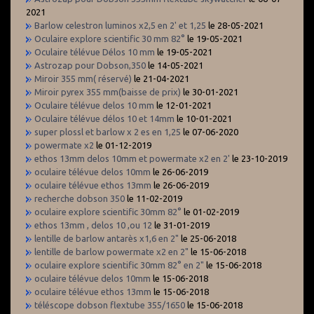
2021
Barlow celestron luminos x2,5 en 2' et 1,25
le 28-05-2021
Oculaire explore scientific 30 mm 82°
le 19-05-2021
Oculaire télévue Délos 10 mm
le 19-05-2021
Astrozap pour Dobson,350
le 14-05-2021
Miroir 355 mm( réservé)
le 21-04-2021
Miroir pyrex 355 mm(baisse de prix)
le 30-01-2021
Oculaire télévue delos 10 mm
le 12-01-2021
Oculaire télévue délos 10 et 14mm
le 10-01-2021
super plossl et barlow x 2 es en 1,25
le 07-06-2020
powermate x2
le 01-12-2019
ethos 13mm delos 10mm et powermate x2 en 2'
le 23-10-2019
oculaire télévue delos 10mm
le 26-06-2019
oculaire télévue ethos 13mm
le 26-06-2019
recherche dobson 350
le 11-02-2019
oculaire explore scientific 30mm 82°
le 01-02-2019
ethos 13mm , delos 10 ,ou 12
le 31-01-2019
lentille de barlow antarès x1,6 en 2"
le 25-06-2018
lentille de barlow powermate x2 en 2"
le 15-06-2018
oculaire explore scientific 30mm 82° en 2"
le 15-06-2018
oculaire télévue delos 10mm
le 15-06-2018
oculaire télévue ethos 13mm
le 15-06-2018
téléscope dobson flextube 355/1650
le 15-06-2018