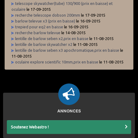
telescope skywatcher(tube) 130/900 (prix en baisse) et
oculaire
le 17-09-2015
recherche telescope dobson 200mm
le 17-09-2015
barlow televue x3 (prix en baisse)
le 16-09-2015
trepied pour eq2 en baisse
le 16-09-2015
recherche barlow televue
le 14-08-2015
lentille de barlow seben x2,prix en baisse
le 11-08-2015
lentille de barlow skywatcher x2
le 11-08-2015
lentille de barlow seben x3 apochromatique,prix en baisse
le
11-08-2015
oculaire explore scientific 10mm,prix en baisse
le 11-08-2015
ANNONCES
Soutenez Webastro !