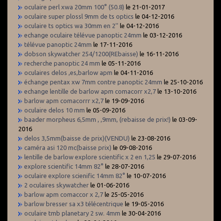
oculaire perl xwa 20mm 100° (50.8)
le 21-01-2017
oculaire super plossl 9mm de ts optics
le 04-12-2016
oculaire ts optics wa 30mm en 2''
le 04-12-2016
echange oculaire télévue panoptic 24mm
le 03-12-2016
télévue panoptic 24mm
le 17-11-2016
dobson skywatcher 254/1200(REbaisse)
le 16-11-2016
recherche panoptic 24 mm
le 05-11-2016
oculaires delos ,es,barlow apm
le 04-11-2016
échange pentax xw 7mm contre panoptic 24mm
le 25-10-2016
echange lentille de barlow apm comacorr x2,7
le 13-10-2016
barlow apm comacorrr x2,7
le 19-09-2016
oculaire delos 10 mm
le 05-09-2016
baader morpheus 6,5mm , ,9mm, (rebaisse de prix!)
le 03-09-
2016
delos 3,5mm(baisse de prix)(VENDU)
le 23-08-2016
caméra asi 120 mc(baisse prix)
le 09-08-2016
lentille de barlow explore scientific x 2 en 1,25
le 29-07-2016
explore scientific 14mm 82°
le 28-07-2016
oculaire explore scienific 14mm 82°
le 10-07-2016
2 oculaires skywatcher
le 01-06-2016
barlow apm comaccor x 2,7
le 25-05-2016
barlow bresser sa x3 télécentrique
le 19-05-2016
oculaire tmb planetary 2 sw. 4mm
le 30-04-2016