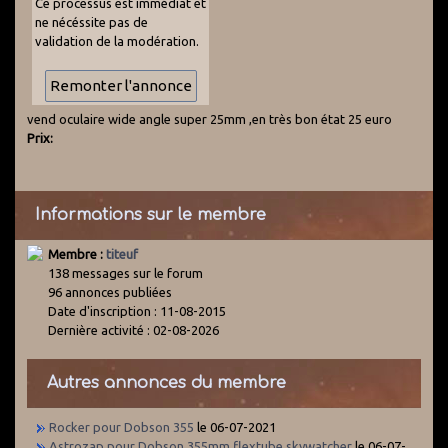
Ce processus est immédiat et
ne nécéssite pas de
validation de la modération.
vend oculaire wide angle super 25mm ,en très bon état 25 euro
Prix:
Informations sur le membre
Membre :
titeuf
138 messages sur le forum
96 annonces publiées
Date d'inscription : 11-08-2015
Dernière activité : 02-08-2026
Autres annonces du membre
Rocker pour Dobson 355
le 06-07-2021
Astrozap pour Dobson 355mm flextube skywatcher
le 06-07-