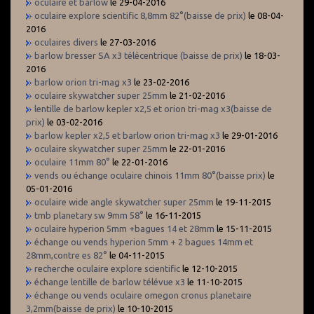
oculaire et barlow
le 29-04-2016
oculaire explore scientific 8,8mm 82°(baisse de prix)
le 08-04-
2016
oculaires divers
le 27-03-2016
barlow bresser SA x3 télécentrique (baisse de prix)
le 18-03-
2016
barlow orion tri-mag x3
le 23-02-2016
oculaire skywatcher super 25mm
le 21-02-2016
lentille de barlow kepler x2,5 et orion tri-mag x3(baisse de
prix)
le 03-02-2016
barlow kepler x2,5 et barlow orion tri-mag x3
le 29-01-2016
oculaire skywatcher super 25mm
le 22-01-2016
oculaire 11mm 80°
le 22-01-2016
vends ou échange oculaire chinois 11mm 80°(baisse prix)
le
05-01-2016
oculaire wide angle skywatcher super 25mm
le 19-11-2015
tmb planetary sw 9mm 58°
le 16-11-2015
oculaire hyperion 5mm +bagues 14 et 28mm
le 15-11-2015
échange ou vends hyperion 5mm + 2 bagues 14mm et
28mm,contre es 82°
le 04-11-2015
recherche oculaire explore scientific
le 12-10-2015
échange lentille de barlow télévue x3
le 11-10-2015
échange ou vends oculaire omegon cronus planetaire
3,2mm(baisse de prix)
le 10-10-2015