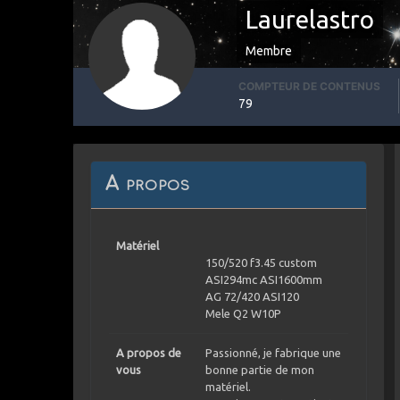
Laurelastro
Membre
COMPTEUR DE CONTENUS
79
A propos
Matériel
150/520 f3.45 custom
ASI294mc ASI1600mm
AG 72/420 ASI120
Mele Q2 W10P
A propos de
Passionné, je fabrique une
vous
bonne partie de mon
matériel.