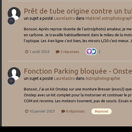
Prêt de tube origine contre un t
un sujet a posté
Laurelastro
dans
Matériel astrophotograp
Bonsoir, Après reprise récente de l'astro(photo) amateur, je me
en carbone. Je travaille habituellement dans le milieu de la moto
l'optique. Les 4 en ligne c'est bien, les miroirs L/20 c'est mieux
1 août 2024
3 réponses
2
Fonction Parking bloquée - Onst
un sujet a posté
Laurelastro
dans
Astrophotographie
Bonsoir, J'ai un kit Onstep sur une monture Bresser (exos2) que j
Onstep avec un kit complet pour la motoriser et continuer le pr
COM est reconnu. Les moteurs tournent, pas de soucis. Essais sur
10 janvier 2023
6 réponses
Matériel