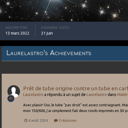
INSCRIPTION
DERNIÈRE VISITE
13 mars 2022
21 juin
Laurelastro's Achievements
Prêt de tube origine contre un tube en ca
Laurelastro
a répondu à un sujet de
Laurelastro
dans
Matér
Avec plaisir! Oui, le tube "pas droit" est assez contraignant. Ma
mon 150/600, j'ai cimplement fait deux ronds imprimés en 3D po
4 août 2024
3 réponses