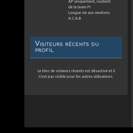
AP uniquement, soutient
de la team PI
Longue vie aux newtons
A.C.A.B
Visiteurs récents du
profil
Le bloc de visiteurs récents est désactivé et il
n’est pas visible pour les autres utilisateurs.