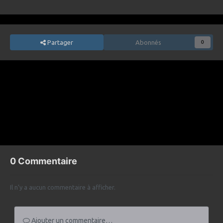
Partager
Abonnés
0
Billet précédent
Quiz | La Lune: 10 questions pour tester vos connaissances
Billet suivant
Pourquoi n’avons-nous pas encore trouvé d’autres vies intelligentes ?
0 Commentaire
Il n’y a aucun commentaire à afficher.
Ajouter un commentaire…