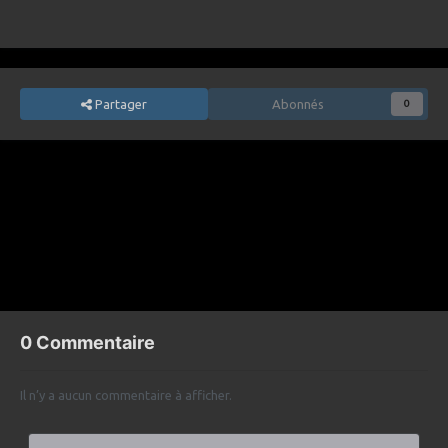
Partager
Abonnés
0
Billet précédent
Europe, 10 choses à savoir sur la lune de Jupiter
Billet suivant
Vivons-nous dans une simulation informatique, un univers à la “Matrix” ?
0 Commentaire
Il n’y a aucun commentaire à afficher.