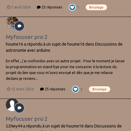
2 avril 2024
25 réponses
1
Bricolage
Myfocuser pro 2
houme16
a répondu à un sujet de
houme16
dans
Discussions de
astronomie avec arduino
En effet , j'ai confondus avec un autre projet . Pour le moment je laisse
la programmation en stand bye pour me consacrer à la lecture du
projet du lien que vous m'avez envoyé et dès que je me relance
dedans je reviens...
15 mars 2024
25 réponses
2
Bricolage
Myfocuser pro 2
22Ney44
a répondu à un sujet de
houme16
dans
Discussions de