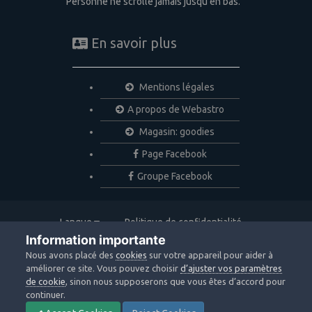
Personne ne scrolle jamais jusqu'en bas.
En savoir plus
Mentions légales
A propos de Webastro
Magasin: goodies
Page Facebook
Groupe Facebook
Langue
Politique de confidentialité
Nous contacter
Cookies
Information importante
Copyright © 2020 Webastro
Nous avons placé des
cookies
sur votre appareil pour aider à
Powered by Invision Community
améliorer ce site. Vous pouvez choisir
d’ajuster vos paramètres
de cookie
, sinon nous supposerons que vous êtes d’accord pour
continuer.