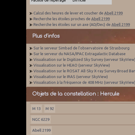
Calcul des heures de lever et coucher de
Abell 2199
Recherche les étoiles proches de
Abell 2199
Recherche les étoiles sur un axe (AD/Dec) de
Abell 2199
Plus d'infos
Sur le serveur Simbad de l'observatoire de Strasbourg
Sur le serveur du NASA/IPAC Extragalactic Database
Visualisation sur le Digitized Sky Survey (serveur SkyView
Visualisation sur le HEAO (serveur SkyView)
Visualisation sur le ROSAT All-Sky X-ray Survey Broad Ba
Visualisation sur le IRAS (serveur SkyView)
Visualisation à la fréquence de 408 MHz (serveur SkyView
Objets de la constellation : Hercule
M 13
M 92
NGC 6229
Abell 2199