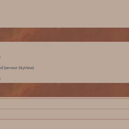
)
nd (serveur SkyView)
)