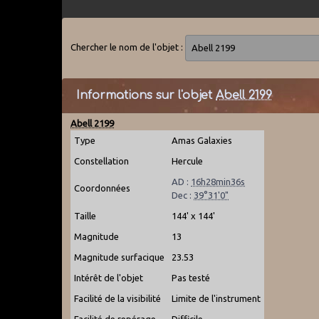
Chercher le nom de l'objet :
Informations sur l'objet
Abell 2199
Abell 2199
Type
Amas Galaxies
Constellation
Hercule
AD :
16h28min36s
Coordonnées
Dec :
39°31'0"
Taille
144' x 144'
Magnitude
13
Magnitude surfacique
23.53
Intérêt de l'objet
Pas testé
Facilité de la visibilité
Limite de l'instrument
Facilité de repérage
Difficile