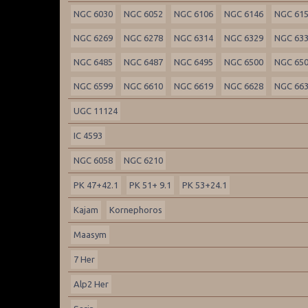
NGC 6030
NGC 6052
NGC 6106
NGC 6146
NGC 61
NGC 6269
NGC 6278
NGC 6314
NGC 6329
NGC 63
NGC 6485
NGC 6487
NGC 6495
NGC 6500
NGC 65
NGC 6599
NGC 6610
NGC 6619
NGC 6628
NGC 66
UGC 11124
IC 4593
NGC 6058
NGC 6210
PK 47+42.1
PK 51+ 9.1
PK 53+24.1
Kajam
Kornephoros
Maasym
7 Her
Alp2 Her