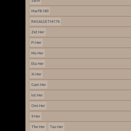
Sarin
Marfik180
RASALGETHI176
Zet Her
Pi Her
Mu Her
Eta Her
Xi Her
Gam Her
Iot Her
Omi Her
9 Her
The Her
Tau Her