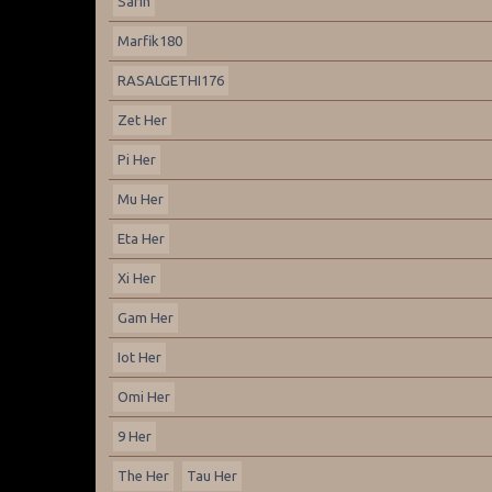
Sarin
Marfik180
RASALGETHI176
Zet Her
Pi Her
Mu Her
Eta Her
Xi Her
Gam Her
Iot Her
Omi Her
9 Her
The Her
Tau Her