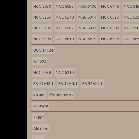
NGC 6030
NGC 6052
NGC 6106
NGC 6146
NGC 61
NGC 6269
NGC 6278
NGC 6314
NGC 6329
NGC 63
NGC 6485
NGC 6487
NGC 6495
NGC 6500
NGC 65
NGC 6599
NGC 6610
NGC 6619
NGC 6628
NGC 66
UGC 11124
IC 4593
NGC 6058
NGC 6210
PK 47+42.1
PK 51+ 9.1
PK 53+24.1
Kajam
Kornephoros
Maasym
7 Her
Alp2 Her