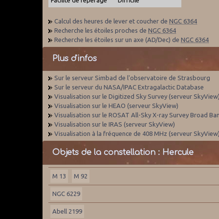
Calcul des heures de lever et coucher de
NGC 6364
Recherche les étoiles proches de
NGC 6364
Recherche les étoiles sur un axe (AD/Dec) de
NGC 6364
Plus d'infos
Sur le serveur Simbad de l'observatoire de Strasbourg
Sur le serveur du NASA/IPAC Extragalactic Database
Visualisation sur le Digitized Sky Survey (serveur SkyView
Visualisation sur le HEAO (serveur SkyView)
Visualisation sur le ROSAT All-Sky X-ray Survey Broad Ba
Visualisation sur le IRAS (serveur SkyView)
Visualisation à la fréquence de 408 MHz (serveur SkyView
Objets de la constellation : Hercule
M 13
M 92
NGC 6229
Abell 2199