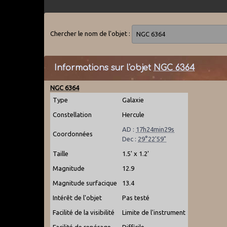
Chercher le nom de l'objet :
Informations sur l'objet
NGC 6364
NGC 6364
Type
Galaxie
Constellation
Hercule
AD :
17h24min29s
Coordonnées
Dec :
29°22'59"
Taille
1.5' x 1.2'
Magnitude
12.9
Magnitude surfacique
13.4
Intérêt de l'objet
Pas testé
Facilité de la visibilité
Limite de l'instrument
Facilité de repérage
Difficile