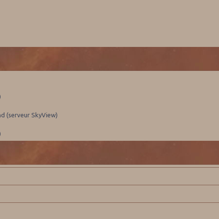
)
nd (serveur SkyView)
)