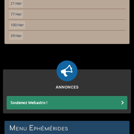
21 Her
77 Her
100 Her
39 Her
ANNONCES
Soutenez Webastro !
Menu Ephémérides