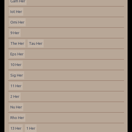
Gam Her
Iot Her
Omi Her
9 Her
The Her
Tau Her
Eps Her
10 Her
Sig Her
11 Her
2 Her
Nu Her
Rho Her
13 Her
1 Her