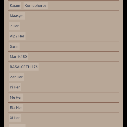
Kajam
Kornephoros
Maasym
7 Her
Alp2 Her
Sarin
Marfik180
RASALGETHI176
Zet Her
Pi Her
Mu Her
Eta Her
Xi Her