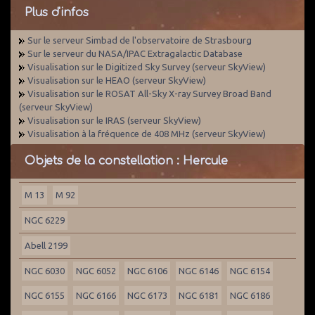
Plus d'infos
Sur le serveur Simbad de l'observatoire de Strasbourg
Sur le serveur du NASA/IPAC Extragalactic Database
Visualisation sur le Digitized Sky Survey (serveur SkyView)
Visualisation sur le HEAO (serveur SkyView)
Visualisation sur le ROSAT All-Sky X-ray Survey Broad Band
(serveur SkyView)
Visualisation sur le IRAS (serveur SkyView)
Visualisation à la fréquence de 408 MHz (serveur SkyView)
Objets de la constellation : Hercule
M 13
M 92
NGC 6229
Abell 2199
NGC 6030
NGC 6052
NGC 6106
NGC 6146
NGC 6154
NGC 6155
NGC 6166
NGC 6173
NGC 6181
NGC 6186