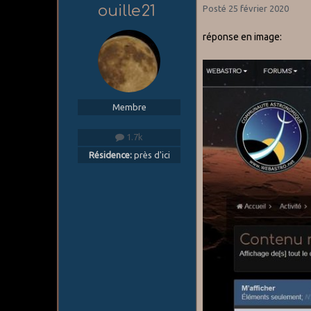
ouille21
Posté
25 février 2020
réponse en image:
Membre
1.7k
Résidence:
près d'ici