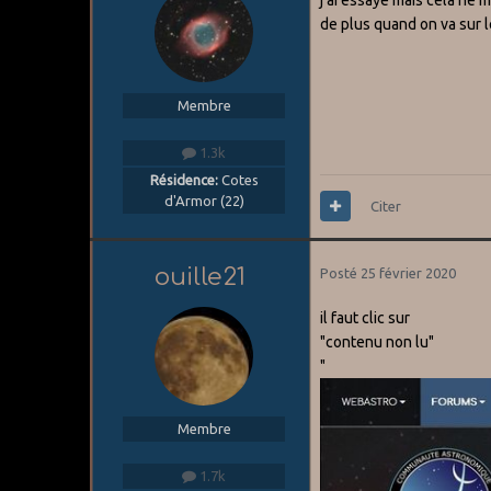
de plus quand on va sur 
Membre
1.3k
Résidence:
Cotes
d'Armor (22)
Citer
ouille21
Posté
25 février 2020
il faut clic sur
"contenu non lu"
"
Membre
1.7k