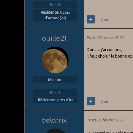
1.3k
Résidence:
Cotes
d'Armor (22)
Citer
ouille21
Posté
25 février 2020
Donc si j'ai compris,
Il faut choisir la bonne o
Membre
1.7k
Résidence:
près d'ici
Citer
belatrix
Posté
25 février 2020
j'ai essayé mais cela ne 