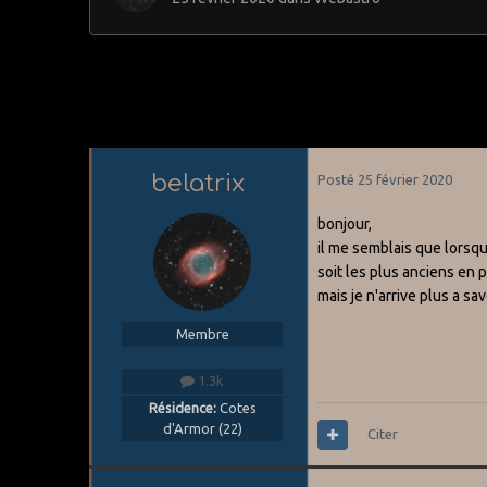
belatrix
Posté
25 février 2020
bonjour,
il me semblais que lorsqu
soit les plus anciens en p
mais je n'arrive plus a sa
Membre
1.3k
Résidence:
Cotes
d'Armor (22)
Citer