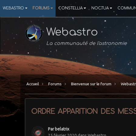
WEBASTRO
FORUMS
CONSTELLIA
NOCTUA
COMMUN
Webastro
La communauté de l'astronomie
Accueil
Forums
Bienvenue sur le forum
Webast
ordre apparition des mes
Par
belatrix
25 février 2020
dans
Webastro