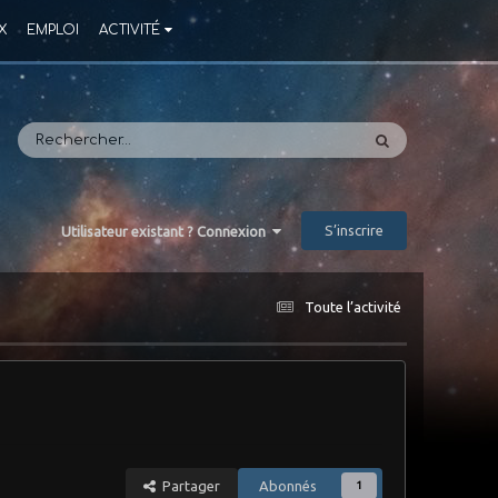
X
EMPLOI
ACTIVITÉ
S’inscrire
Utilisateur existant ? Connexion
Toute l’activité
Partager
Abonnés
1