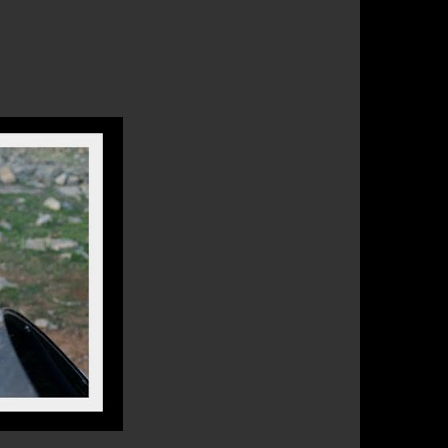
oi d'un pointage électronique GoTo, et certainement moins