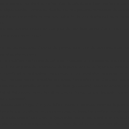
ètre souvent plus élevé et parfois d'un réticule éclairé. Leurs performances
ins objets étendus, comme les Pléiades. Les plus puissants permettent de vérit
is il n'est pas possible de viser une région du ciel tout simplement en se tenan
ent.
er une véritable lunette APO en guise de chercheur. Munie d'un oculaire réti
obson géant ou RC ventru.
 marché des télescopes d'entrée de gamme. Beaucoup de débutants n'ont rie
urraient plus se passer.
s' ne modifient pas l'image du ciel, mais projettent un marqueur ou une mire su
erts, à une vingtaine de centimètres de la petite vitre et de façon très intuitiv
ins considèrent la combinaison 'point rouge' et cherche-étoiles comme un 'GoT
spect 'pointeur' est remarquablement abouti, l'ustensile n'a de 'chercheur' que le
à une paire de jumelles ou à un… chercheur (grossissant). Alternativement, on p
itak et Betelgeuse', là ou devrait se trouver l'objet. Ça marche, mais ce n'est
eur traditionnel.
u pistolet sont affligés d'un gros défaut: même à l'intensité minimale, le point e
essus le marché elle se couvre rapidement de buée. Les modèles plus aboutis,
 diminuée jusqu'à l'extinction. Le QuickFinder peut en outre opérer en mode clig
plus légers que la majorité des chercheurs (le Telrad est cependant plus volu