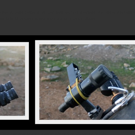
iles au point rouge et au chercheur est probablement plus rapide que l'empl
ction de la découverte et une autre vue de la voûte céleste.
ercheur. Les deux peuvent aussi simplement se côtoyer sur le tube.