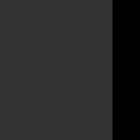
océdure est la même mais prenez alors l'étoile polaire comme
ulaire de longue focale dans le porte-oculaire (un 25mm par
 l'objet au centre du champ de vision. Passez ensuite à un
r bien voir le pointeur ou la mire. Si par contre vous utilisez
 Maintenant, tournez les vis de réglage de votre chercheur de
 d'orienter la croix selon les axes AD et DEC, ce qui rend la
nt une molette et on revisse les deux autres tout en vérifiant
pour la verticale. Pour les chercheurs droits, n'oubliez pas