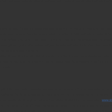
n, ils fonctionnent tous sur piles et peuvent donc vous lâcher au plus mauvais m
 L'emplacement d'usine est généralement situé près du porte-oculaire; le cherch
el de bien repérer l'emplacement idéal. En effet, il faut pouvoir accéder à l
ar ailleurs, les gros chercheurs redressés peuvent complètement déséquilibr
nette-guide. Quant aux 'points rouges', ils sont souvent livrés avec une base à c
isser ou une queue d'aronde.
llés au bas du tube, du côté du miroir. En effet, il n'est pas pratique de coller
i que ce soit, mais la visée proche du zénith peut être pénible. Il ne faut pa
 ce soit.
 (ou d'un chercheur classique) permet de se repérer efficacement dans le ciel
 constellation facile à reconnaitre, comme le 'W' de Cassiopée ou la 'cassero
e technique sur un logiciel comme l'excellent 'Stellarium', par exemple (
www.st
es du Telrad (2° et 4°) pour désigner les objets. On lira ainsi que la galaxi
elrad. Le célèbre atlas du ciel 'Pocket Sky Atlas' est même conçu pour s'utiliser