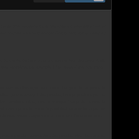
eux temps trois mouvements, le télescope est assemblé et mis en
avoir trouvée, comment pointer l'instrument sur sa cible? Au
t être ardu. Certains ne jurent que par leur chercheur droit,
ssayer soi-même, par exemple à l'occasion d'une 'Star Party'.
eaucoup de télescopes sont munis d'origine de ce genre de
les. Contrairement à des jumelles, l'image produite par ces
onc similaire. Hélas, dans la pratique l'usage de ce type de
avantage est le prix et la possibilité de viser les objets les
tte technique requiert cependant un minimum d'entrainement…
el, mais agrandie, comme dans des jumelles. Plus chers que les