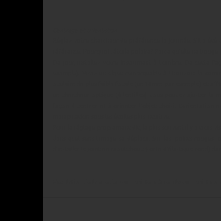
Centrage et orientation
Réglez votre chercheur de préférence la journée. S'il a été 
référence. Pourquoi l'étoile polaire? Parce qu'elle ne bouge 
De jour, installez votre instrument à l'ombre. De cette fa
exemple). Visez un objet remarquable à l'horizon: le somm
oculaire de plus faible focale (un 10mm par exemple) et affine
un chercheur optique (à lentilles), vous pouvez ajuster la m
façon à centrer et à orienter l'objet choisi. L'orientation 
manipulation sous les étoiles plus intuitive.
Pour le réglage proprement dit, le plus souvent il y a trois 
dans quel sens l'image se déplace. Sur les 'points rouges' 
d'installer le joint en caoutchouc (sorte d'élastique rond) d
Simulation de la vue dans un pointeur à cercles, un point rou