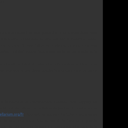
oment…
eur est alors monté sur une queue d'aronde standardisée. Mais
'oculaire sans contorsions et sans toucher la monture. Tenez
er le tube. Si vous faites de la photo, ça peut avoir son
oller. L'adhésif double face a une durée de vie limitée et la
 sa joue sur le métal du télescope pour repérer la mire. En se
s non plus que le chercheur touche la monture dans certaines
 par la méthode du cheminement d'étoiles ('Star Hopping' en
le' de la Grande Ourse. Cette méthode permet à chaque sortie
ellarium.org/fr
). Souvent, les auteurs d'articles d'astronomie
e M108 se trouve entre Phad et Merak (le fond de la 'grande
 avec un Telrad, dont la mire est reproduite à l'arrière de la