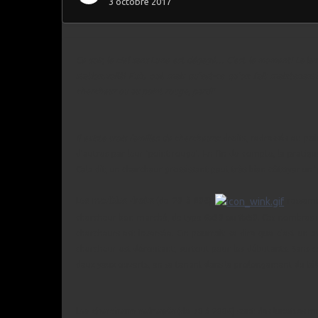
3 octobre 2017
Ce soir, le ciel sans Lune est dégagé… C'est le moment! La lam
station,voilà! Euh, oui, mais qu'est-ce qu'on fait maintena
chercheur ou au point rouge, pardi!
Il existe trois familles de chercheurs:
droits, redressés et 'p
d'autres par leur 'point rouge'. En fin de compte, la pratiq
Cela dit, un chercheur grossissant peut très bien côtoyer u
Les modèles droits
(de 20 à 60€)
ressemb
chercheur bon marché, de type 6x30 ou 8x50. Ces nombres in
chercheurs est inversée. On pourrait se dire que c'est un av
chercheur est déroutant, surtout pour les débutants. Sans com
deux yeux ouverts, en se tenant dans le prolongement du tél
Les chercheurs redressés
(de 70 à 200€) sont des lunettes mu