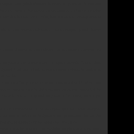
 optiques sont généralement bonnes, au point qu'ils peuvent
ablement repérer des objets ténus, comme certaines galaxies.
t derrière le télescope. Enfin, leur masse est conséquente et
culé et d'un prisme redresseur, cette optique 'grand champ'
n connu d'autre et considèrent cet accessoire comme une
r un petit écran transparent. Le repère semble 'flotter' dans
e. Quand il est bien réglé, le point rouge indique le centre du
o' de poche…
 nom. En effet, pour trouver un objet invisible à l'œil nu sans
eut se repérer dans le ciel avec une carte, par rapport à des
 pas très précis. Et quand on passe à l'oculaire, on n'a pas
st trop lumineux et cache les objets qu'il est censé désigner.
 comme le Telrad et le QuickFinder, projettent des cercles
notant, pratique pour les objets les plus ténus.
mineux que les autres). Les modèles en plastique sont assez