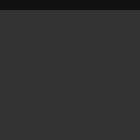
pe rouge vissée sur le front, le 'Pocket Sky Atlas' sous le bras et on y va. En d
nt? Comment trouver la nébuleuse convoitée ou la discrète galaxie? Et après l'
oint rouge'. Chacune présente des avantages et des inconvénients et le choix peu
ue et le budget détermineront le meilleur achat. L'idéal étant bien entendu d'e
n 'point rouge' sur un même télescope, chaque solution complétant l'autre…
lent à une petite lunette montée sur un bras sur le côté de l'instrument. B
diquent respectivement le grossissement et le diamètre, comme pour des jumel
antage. Après tout, l'image de l'instrument principal est souvent inversée et d
pter que les optiques sont souvent sombres et de piètre qualité. Leur principal 
escope. Un œil vise alors le ciel tandis que l'autre passe par le chercheur. Ce
nies d'un prisme redresseur. L'image est identique à ce que l'on voit dans le ci