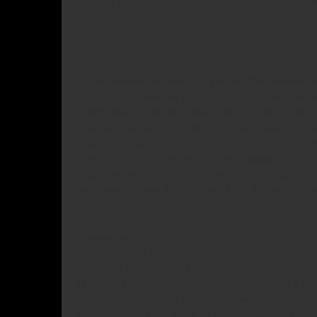
fragiles, d'autant qu'ils sont assez exposés aux chocs. Enfi
Installation
L'installation d'un chercheur n'est pas une affaire anodine.
dans le cas d'un ajout ou d'un remplacement, il est essenti
compte aussi de l'encombrement d'un éventuel pare-buée. P
importance, surtout si l'instrument est déjà équipé d'une lu
fixation est sujette aux flexions. Préférez donc une base à v
Certains points rouges de faible hauteur gagnent à être insta
plaçant derrière le tube vous ne risquez pas de toucher quo
configurations. Faites donc des essais avant de fixer quoi que
'Cheminement d'étoiles'
La combinaison d'un point rouge et d'une paire de jumelles
anglais). Il s'agit de sauter d'étoile en étoile depuis une
d'étendre sa connaissance du ciel. On peut s'entrainer à cett
prennent en référence le champ d'un chercheur ou les cercl
casserole'), en alignant Merak sur le cercle extérieur d'un T