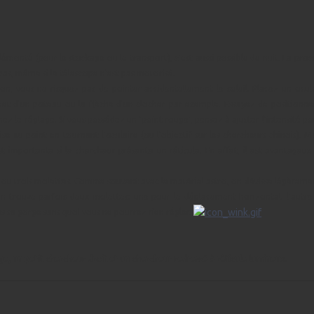
démonté (pour le stockage ou le transport), c'est aussi possible de nuit. La pr
pas, même si le télescope n'est pas motorisé.
çon, vous ne risquez pas de pointer accidentellement le soleil. Placez un oc
et d'un poteau ou la flèche d'un clocher par exemple. Essayez de positionner
z le réglage. Si vous possédez un 'point rouge', pensez à ajuster l'intensité pou
ise au point en tournant l'oculaire (ou l'objectif sur les chercheurs chinois).
est importante si le chercheur présente un réticule. En effet, il est avantageux
vis ou trois molettes. Comme souvent avec le matériel astro, on dévisse légèreme
on trouve parfois deux molettes: une pour le déplacement horizontal, l'autre 
ans sa gorge sans quoi vous ne pourrez rien régler.
ge, un petit chercheur droit et un chercheur redressé à réticule lumineux.