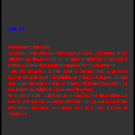
concentriques (voir photo ci-dessus). La luminosité de ces derniers est
d'ailleurs réglable grâce à un simple bouton.
Laser vert:
Avertissement important:
Ce pointeur laser n'est pas homologué en Union Européenne, et son
utilisation est illégale en France. Sa vente est interdite; on ne peut le
trouver qu'auprès de magasins étrangers à l'Union Européenne.
Il est très dangereux: si l'œil croise le faisceau laser, la personne
touchée risque la cécité irrémédiable. En direction de la peau, ce laser
peut causer des lésions graves, en fonction du temps d'exposition. De
plus, il émet des radiations nocives pour le cerveau.
Par sa dangerosité, l'utilisation de ce chercheur est déconseillée aux
enfants, ainsi que lors de soirées astronomiques où sont accueillis des
astronomes débutants. Son usage doit donc être maîtrisé et
raisonnable.
Le laser vert est en fait un faisceau laser dirigé vers le ciel. Sa puissance
laisse apparaître un faisceau très fin et long qui éclaire le ciel; il