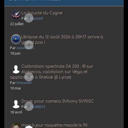
La boucle du Cygne
0
Par
Forest69
22 juillet
L'éclipse du 12 août 2026 à 20h17 arrive à
grand pas !
0
Par
cuisinier05
18 juin
Calibration spectrale SA 200 : IR sur
Alphecca, validation sur Véga et
0
application à Sheliak (β Lyrae)
Par
hmeunier
10 mai
Driver pour camera SVbony SV905C
0
Par
TOUBIB33
18 avril
mise à jour raquette meade lx 90