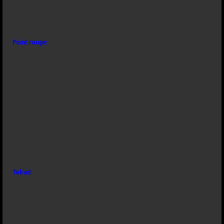
Certains chercheurs optiques possèdent un renvoi-coudé, ce qui évite
notamment de se contorsionner pour viser.
Point rouge:
Le chercheur "point rouge" fonctionne sur le principe des écrans "tête
haute" dans les avions. Une DEL (diode électro-luminescente) rouge
éclaire une vitre par un point dont l'intensité est réglable. Ce
chercheur doit être utilisé avec les deux yeux ouverts, et est plus
simple d'utilisation que le chercheur optique (il n'y a pas de
grossissement). Il existe des chercheurs point rouge avec 4 cibles
différentes, et des chercheurs plus simples avec seulement un point
rouge.
Telrad:
Le Telrad fonctionne sur le même principe que le chercheur Point
rouge, sauf que cette fois, le point est remplacé par des cercles