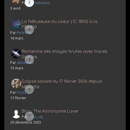
2
Par
marsetvenus
3 avril
La Nébuleuse du coeur ( IC 1805) à la
FRA400
0
Par
Pedrodk
16 mars
Recherche des images brutes avec traces
Starlink
0
Par
delcencen
15 mars
Eclipse solaire du 17 février 2026 depuis
Mayotte
0
Par
FLUO
17 février
Blog, The Astronomie Lover
0
Par
lydia_clp
20 décembre 2025