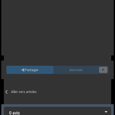
permet un pointage rapide sans avoir besoin de se pencher vers le
chercheur. Cependant, ses performances varient en fonction de la
température extérieure et selon le taux d'humidité.
Partager
Abonnés
0
Aller vers articles
0 avis