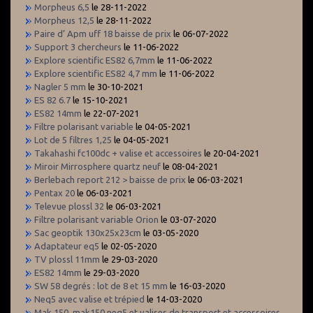
Morpheus 6,5
le 28-11-2022
Morpheus 12,5
le 28-11-2022
Paire d’ Apm uff 18 baisse de prix
le 06-07-2022
Support 3 chercheurs
le 11-06-2022
Explore scientific ES82 6,7mm
le 11-06-2022
Explore scientific ES82 4,7 mm
le 11-06-2022
Nagler 5 mm
le 30-10-2021
ES 82 6.7
le 15-10-2021
ES82 14mm
le 22-07-2021
Filtre polarisant variable
le 04-05-2021
Lot de 5 filtres 1,25
le 04-05-2021
Takahashi fc100dc + valise et accessoires
le 20-04-2021
Miroir Mirrosphere quartz neuf
le 08-04-2021
Berlebach report 212 > baisse de prix
le 06-03-2021
Pentax 20
le 06-03-2021
Televue plossl 32
le 06-03-2021
Filtre polarisant variable Orion
le 03-07-2020
Sac geoptik 130x25x23cm
le 03-05-2020
Adaptateur eq5
le 02-05-2020
TV plossl 11mm
le 29-03-2020
ES82 14mm
le 29-03-2020
SW 58 degrés : lot de 8 et 15 mm
le 16-03-2020
Neq5 avec valise et trépied
le 14-03-2020
Mak 150, mak150 neq5 et valises de transport et accessoires