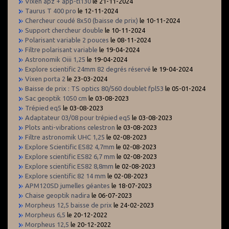
Vixen apz + app-tl130
le 21-11-2024
Taurus T 400 pro
le 12-11-2024
Chercheur coudé 8x50 (baisse de prix)
le 10-11-2024
Support chercheur double
le 10-11-2024
Polarisant variable 2 pouces
le 08-11-2024
Filtre polarisant variable
le 19-04-2024
Astronomik Oiii 1,25
le 19-04-2024
Explore scientific 24mm 82 degrés réservé
le 19-04-2024
Vixen porta 2
le 23-03-2024
Baisse de prix : TS optics 80/560 doublet fpl53
le 05-01-2024
Sac geoptik 1050 cm
le 03-08-2023
Trépied eq5
le 03-08-2023
Adaptateur 03/08 pour trépied eq5
le 03-08-2023
Plots anti-vibrations celestron
le 03-08-2023
Filtre astronomik UHC 1,25
le 02-08-2023
Explore Scientific ES82 4,7mm
le 02-08-2023
Explore scientific ES82 6,7 mm
le 02-08-2023
Explore scientific ES82 8,8mm
le 02-08-2023
Explore scientific 82 14 mm
le 02-08-2023
APM120SD jumelles géantes
le 18-07-2023
Chaise geoptik nadira
le 06-07-2023
Morpheus 12,5 baisse de prix
le 24-02-2023
Morpheus 6,5
le 20-12-2022
Morpheus 12,5
le 20-12-2022