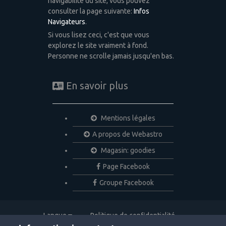
navigabilité du site, vous pouvez
consulter la page suivante:
Infos
Navigateurs
.
Si vous lisez ceci, c'est que vous
explorez le site vraiment à fond.
Personne ne scrolle jamais jusqu'en bas.
En savoir plus
Mentions légales
A propos de Webastro
Magasin: goodies
Page Facebook
Groupe Facebook
Langue
Politique de confidentialité
Nous contacter
Cookies