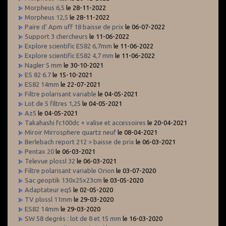
Morpheus 6,5
le 28-11-2022
Morpheus 12,5
le 28-11-2022
Paire d’ Apm uff 18 baisse de prix
le 06-07-2022
Support 3 chercheurs
le 11-06-2022
Explore scientific ES82 6,7mm
le 11-06-2022
Explore scientific ES82 4,7 mm
le 11-06-2022
Nagler 5 mm
le 30-10-2021
ES 82 6.7
le 15-10-2021
ES82 14mm
le 22-07-2021
Filtre polarisant variable
le 04-05-2021
Lot de 5 filtres 1,25
le 04-05-2021
Az5
le 04-05-2021
Takahashi fc100dc + valise et accessoires
le 20-04-2021
Miroir Mirrosphere quartz neuf
le 08-04-2021
Berlebach report 212 > baisse de prix
le 06-03-2021
Pentax 20
le 06-03-2021
Televue plossl 32
le 06-03-2021
Filtre polarisant variable Orion
le 03-07-2020
Sac geoptik 130x25x23cm
le 03-05-2020
Adaptateur eq5
le 02-05-2020
TV plossl 11mm
le 29-03-2020
ES82 14mm
le 29-03-2020
SW 58 degrés : lot de 8 et 15 mm
le 16-03-2020