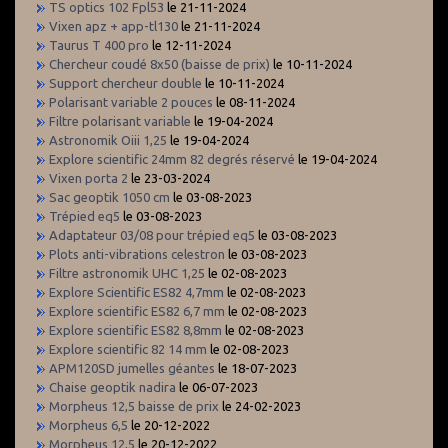
TS optics 102 Fpl53
le 21-11-2024
Vixen apz + app-tl130
le 21-11-2024
Taurus T 400 pro
le 12-11-2024
Chercheur coudé 8x50 (baisse de prix)
le 10-11-2024
Support chercheur double
le 10-11-2024
Polarisant variable 2 pouces
le 08-11-2024
Filtre polarisant variable
le 19-04-2024
Astronomik Oiii 1,25
le 19-04-2024
Explore scientific 24mm 82 degrés réservé
le 19-04-2024
Vixen porta 2
le 23-03-2024
Sac geoptik 1050 cm
le 03-08-2023
Trépied eq5
le 03-08-2023
Adaptateur 03/08 pour trépied eq5
le 03-08-2023
Plots anti-vibrations celestron
le 03-08-2023
Filtre astronomik UHC 1,25
le 02-08-2023
Explore Scientific ES82 4,7mm
le 02-08-2023
Explore scientific ES82 6,7 mm
le 02-08-2023
Explore scientific ES82 8,8mm
le 02-08-2023
Explore scientific 82 14 mm
le 02-08-2023
APM120SD jumelles géantes
le 18-07-2023
Chaise geoptik nadira
le 06-07-2023
Morpheus 12,5 baisse de prix
le 24-02-2023
Morpheus 6,5
le 20-12-2022
Morpheus 12,5
le 20-12-2022