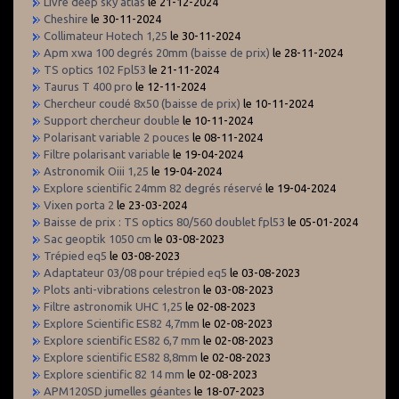
Livre deep sky atlas
le 21-12-2024
Cheshire
le 30-11-2024
Collimateur Hotech 1,25
le 30-11-2024
Apm xwa 100 degrés 20mm (baisse de prix)
le 28-11-2024
TS optics 102 Fpl53
le 21-11-2024
Taurus T 400 pro
le 12-11-2024
Chercheur coudé 8x50 (baisse de prix)
le 10-11-2024
Support chercheur double
le 10-11-2024
Polarisant variable 2 pouces
le 08-11-2024
Filtre polarisant variable
le 19-04-2024
Astronomik Oiii 1,25
le 19-04-2024
Explore scientific 24mm 82 degrés réservé
le 19-04-2024
Vixen porta 2
le 23-03-2024
Baisse de prix : TS optics 80/560 doublet fpl53
le 05-01-2024
Sac geoptik 1050 cm
le 03-08-2023
Trépied eq5
le 03-08-2023
Adaptateur 03/08 pour trépied eq5
le 03-08-2023
Plots anti-vibrations celestron
le 03-08-2023
Filtre astronomik UHC 1,25
le 02-08-2023
Explore Scientific ES82 4,7mm
le 02-08-2023
Explore scientific ES82 6,7 mm
le 02-08-2023
Explore scientific ES82 8,8mm
le 02-08-2023
Explore scientific 82 14 mm
le 02-08-2023
APM120SD jumelles géantes
le 18-07-2023