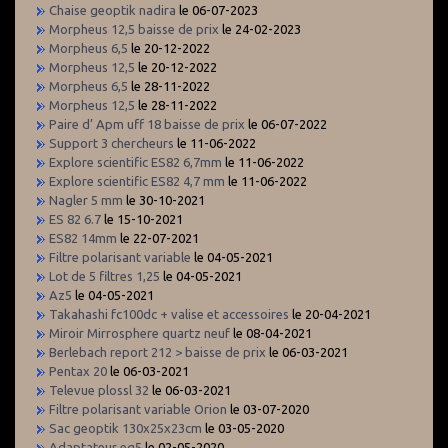
Chaise geoptik nadira
le 06-07-2023
Morpheus 12,5 baisse de prix
le 24-02-2023
Morpheus 6,5
le 20-12-2022
Morpheus 12,5
le 20-12-2022
Morpheus 6,5
le 28-11-2022
Morpheus 12,5
le 28-11-2022
Paire d’ Apm uff 18 baisse de prix
le 06-07-2022
Support 3 chercheurs
le 11-06-2022
Explore scientific ES82 6,7mm
le 11-06-2022
Explore scientific ES82 4,7 mm
le 11-06-2022
Nagler 5 mm
le 30-10-2021
ES 82 6.7
le 15-10-2021
ES82 14mm
le 22-07-2021
Filtre polarisant variable
le 04-05-2021
Lot de 5 filtres 1,25
le 04-05-2021
Az5
le 04-05-2021
Takahashi fc100dc + valise et accessoires
le 20-04-2021
Miroir Mirrosphere quartz neuf
le 08-04-2021
Berlebach report 212 > baisse de prix
le 06-03-2021
Pentax 20
le 06-03-2021
Televue plossl 32
le 06-03-2021
Filtre polarisant variable Orion
le 03-07-2020
Sac geoptik 130x25x23cm
le 03-05-2020
Adaptateur eq5
le 02-05-2020