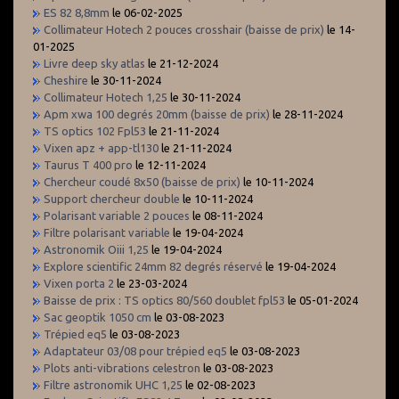
ES 82 8,8mm
le 06-02-2025
Collimateur Hotech 2 pouces crosshair (baisse de prix)
le 14-
01-2025
Livre deep sky atlas
le 21-12-2024
Cheshire
le 30-11-2024
Collimateur Hotech 1,25
le 30-11-2024
Apm xwa 100 degrés 20mm (baisse de prix)
le 28-11-2024
TS optics 102 Fpl53
le 21-11-2024
Vixen apz + app-tl130
le 21-11-2024
Taurus T 400 pro
le 12-11-2024
Chercheur coudé 8x50 (baisse de prix)
le 10-11-2024
Support chercheur double
le 10-11-2024
Polarisant variable 2 pouces
le 08-11-2024
Filtre polarisant variable
le 19-04-2024
Astronomik Oiii 1,25
le 19-04-2024
Explore scientific 24mm 82 degrés réservé
le 19-04-2024
Vixen porta 2
le 23-03-2024
Baisse de prix : TS optics 80/560 doublet fpl53
le 05-01-2024
Sac geoptik 1050 cm
le 03-08-2023
Trépied eq5
le 03-08-2023
Adaptateur 03/08 pour trépied eq5
le 03-08-2023
Plots anti-vibrations celestron
le 03-08-2023
Filtre astronomik UHC 1,25
le 02-08-2023