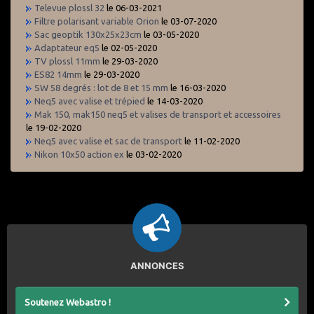
Televue plossl 32
le 06-03-2021
Filtre polarisant variable Orion
le 03-07-2020
Sac geoptik 130x25x23cm
le 03-05-2020
Adaptateur eq5
le 02-05-2020
TV plossl 11mm
le 29-03-2020
ES82 14mm
le 29-03-2020
SW 58 degrés : lot de 8 et 15 mm
le 16-03-2020
Neq5 avec valise et trépied
le 14-03-2020
Mak 150, mak150 neq5 et valises de transport et accessoires
le 19-02-2020
Neq5 avec valise et sac de transport
le 11-02-2020
Nikon 10x50 action ex
le 03-02-2020
ANNONCES
Soutenez Webastro !