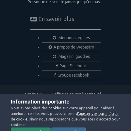
Personne ne scrolle jamais jusqu'en bas.
En savoir plus
Mentions légales
A propos de Webastro
Magasin: goodies
Page Facebook
Groupe Facebook
Langue
Politique de confidentialité
Nous contacter
Cookies
Information importante
Copyright © 2020 Webastro
Nous avons placé des
cookies
sur votre appareil pour aider à
Powered by Invision Community
améliorer ce site. Vous pouvez choisir
d’ajuster vos paramètres
de cookie
, sinon nous supposerons que vous êtes d’accord pour
continuer.