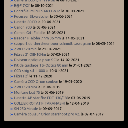
R@F 7X2"
le 08-10-2021
Contrôleurs PULSAR1 GoTo
le 30-08-2021
Focusser Skywatcher
le 30-06-2021
Lunette 80 ED
le 20-06-2021
Canon 70D
le 05-06-2021
Gemini G41 Field
le 18-05-2021
Baader H-alpha 7 nm 36 mm
le 14-05-2021
support de chercheur pour schmidt cassegrain
le 08-05-2021
ZWO 120 mini
le 21-04-2021
Filtres 2" OIII-10Nm
le 07-03-2021
Diviseur optique pour SC
le 14-02-2021
Kit de guidage TS-Optics 80 mm
le 31-01-2021
CCD sbig stl 11000
le 10-01-2021
Filtres 2"
le 11-12-2020
Caméra CCD Orion couleur
le 19-09-2020
ZWO 120 MM
le 03-06-2019
Monture Lxd 75
le 03-06-2019
Lunette AP starifire EDT 130/F8
le 03-06-2019
COLLIER ROTATIF TAKAHASHI
le 12-04-2019
SN 250 Meade
le 09-09-2017
Caméra couleur Orion starshoot pro v2.
le 02-07-2017