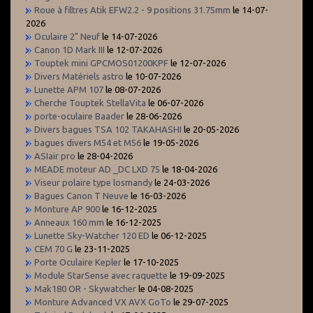
Roue à filtres Atik EFW2.2 - 9 positions 31.75mm
le 14-07-
2026
Oculaire 2" Neuf
le 14-07-2026
Canon 1D Mark III
le 12-07-2026
Touptek mini GPCMOS01200KPF
le 12-07-2026
Divers Matériels astro
le 10-07-2026
Lunette APM 107
le 08-07-2026
Cherche Touptek StellaVita
le 06-07-2026
porte-oculaire Baader
le 28-06-2026
Divers bagues TSA 102 TAKAHASHI
le 20-05-2026
bagues divers M54 et M56
le 19-05-2026
ASIair pro
le 28-04-2026
MEADE moteur AD _DC LXD 75
le 18-04-2026
Viseur polaire type losmandy
le 24-03-2026
Bagues Canon T Neuve
le 16-03-2026
Monture AP 900
le 16-12-2025
Anneaux 160 mm
le 16-12-2025
Lunette Sky-Watcher 120 ED
le 06-12-2025
CEM 70 G
le 23-11-2025
Porte Oculaire Kepler
le 17-10-2025
Module StarSense avec raquette
le 19-09-2025
Mak180 OR - Skywatcher
le 04-08-2025
Monture Advanced VX AVX GoTo
le 29-07-2025