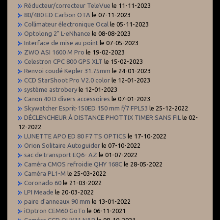
Réducteur/correcteur TeleVue
le 11-11-2023
80/480 ED Carbon OTA
le 07-11-2023
Collimateur électronique Ocal
le 05-11-2023
Optolong 2" L-eNhance
le 08-08-2023
Interface de mise au point
le 07-05-2023
ZWO ASI 1600 M Pro
le 19-02-2023
Celestron CPC 800 GPS XLT
le 15-02-2023
Renvoi coudé Kepler 31.75mm
le 24-01-2023
CCD StarShoot Pro V2.0 color
le 12-01-2023
système astrobery
le 12-01-2023
Canon 40 D divers accessoires
le 07-01-2023
Skywatcher Esprit-150ED 150 mm f/7 FPL53
le 25-12-2022
DÉCLENCHEUR À DISTANCE PHOTTIX TIMER SANS FIL
le 02-
12-2022
LUNETTE APO ED 80 F7 TS OPTICS
le 17-10-2022
Orion Solitaire Autoguider
le 07-10-2022
sac de transport EQ6- AZ
le 01-07-2022
Caméra CMOS refroidie QHY 168C
le 28-05-2022
Caméra PL1-M
le 25-03-2022
Coronado 60
le 21-03-2022
LPI Meade
le 20-03-2022
paire d'anneaux 90 mm
le 13-01-2022
iOptron CEM60 GoTo
le 06-11-2021
Caméra CCD QHY11 N&B
le 08-10-2021