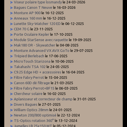
Viseur polaire type losmandy
le 24-03-2026
Bagues Canon T Neuve
le 16-03-2026
Monture AP 900
le 16-12-2025
Anneaux 160 mm
le 16-12-2025
Lunette Sky-Watcher 120 ED
le 06-12-2025
CEM 70 G
le 23-11-2025
Porte Oculaire Kepler
le 17-10-2025
Module StarSense avec raquette
le 19-09-2025
Mak180 OR - Skywatcher
le 04-08-2025
Monture Advanced VX AVX GoTo
le 29-07-2025
Trépied Berlebach
le 17-06-2025
MicroTouch Starizona
le 10-06-2025
Takahashi TSA 102
le 24-05-2025
C9.25 Edge HD + accessoires
le 16-04-2025
Filtre Fabry Perrot
le 15-04-2025
Canon 60D dé filtrage
le 21-03-2025
Filtre Fabry Perrot+BF15
le 06-03-2025
Chercheur solaire
le 16-02-2025
Aplanisseur et correcteur de champ
le 31-01-2025
Divers Bagues
le 27-01-2025
William Optics 28mm
le 24-01-2025
Newton 200/800 optimisé
le 22-12-2024
TS-Optics rotation 360°
le 13-12-2024
Jumelles LB 25x150 MT
le 05-12-2024