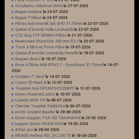
Occulaires Celestron Omni
le 27-07-2026
Bague rotative
le 24-07-2026
Bague T Nikon
le 24-07-2026
Filtres Astronomik Set SHO 31.75mm
le 23-07-2026
Queue d'aronde mâle Losmandy
le 23-07-2026
CCD sbig STF 8300M+Filtres
le 21-07-2026
Newtonien SharpStar 200 mm f/3.2
le 20-07-2026
Tiroir à filtre et Porte-Filtre
le 19-07-2026
Queue d'aronde Losmandy Femelle
le 18-07-2026
Bagues divers
le 18-07-2026
Roue à filtres Atik EFW2.2 - 9 positions 31.75mm
le 14-07-
2026
Oculaire 2" Neuf
le 14-07-2026
Canon 1D Mark III
le 12-07-2026
Touptek mini GPCMOS01200KPF
le 12-07-2026
Divers Matériels astro
le 10-07-2026
Lunette APM 107
le 08-07-2026
Cherche Touptek StellaVita
le 06-07-2026
porte-oculaire Baader
le 28-06-2026
Divers bagues TSA 102 TAKAHASHI
le 20-05-2026
bagues divers M54 et M56
le 19-05-2026
ASIair pro
le 28-04-2026
MEADE moteur AD _DC LXD 75
le 18-04-2026