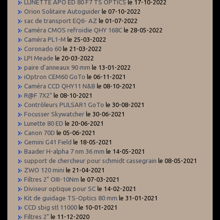
LUNETTE APO ED 80 F7 TS OPTICS
le 17-10-2022
Orion Solitaire Autoguider
le 07-10-2022
sac de transport EQ6- AZ
le 01-07-2022
Caméra CMOS refroidie QHY 168C
le 28-05-2022
Caméra PL1-M
le 25-03-2022
Coronado 60
le 21-03-2022
LPI Meade
le 20-03-2022
paire d'anneaux 90 mm
le 13-01-2022
iOptron CEM60 GoTo
le 06-11-2021
Caméra CCD QHY11 N&B
le 08-10-2021
R@F 7X2"
le 08-10-2021
Contrôleurs PULSAR1 GoTo
le 30-08-2021
Focusser Skywatcher
le 30-06-2021
Lunette 80 ED
le 20-06-2021
Canon 70D
le 05-06-2021
Gemini G41 Field
le 18-05-2021
Baader H-alpha 7 nm 36 mm
le 14-05-2021
support de chercheur pour schmidt cassegrain
le 08-05-2021
ZWO 120 mini
le 21-04-2021
Filtres 2" OIII-10Nm
le 07-03-2021
Diviseur optique pour SC
le 14-02-2021
Kit de guidage TS-Optics 80 mm
le 31-01-2021
CCD sbig stl 11000
le 10-01-2021
Filtres 2"
le 11-12-2020