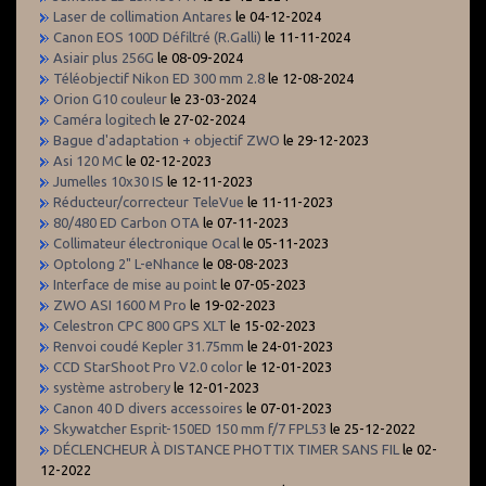
Laser de collimation Antares
le 04-12-2024
Canon EOS 100D Défiltré (R.Galli)
le 11-11-2024
Asiair plus 256G
le 08-09-2024
Téléobjectif Nikon ED 300 mm 2.8
le 12-08-2024
Orion G10 couleur
le 23-03-2024
Caméra logitech
le 27-02-2024
Bague d'adaptation + objectif ZWO
le 29-12-2023
Asi 120 MC
le 02-12-2023
Jumelles 10x30 IS
le 12-11-2023
Réducteur/correcteur TeleVue
le 11-11-2023
80/480 ED Carbon OTA
le 07-11-2023
Collimateur électronique Ocal
le 05-11-2023
Optolong 2" L-eNhance
le 08-08-2023
Interface de mise au point
le 07-05-2023
ZWO ASI 1600 M Pro
le 19-02-2023
Celestron CPC 800 GPS XLT
le 15-02-2023
Renvoi coudé Kepler 31.75mm
le 24-01-2023
CCD StarShoot Pro V2.0 color
le 12-01-2023
système astrobery
le 12-01-2023
Canon 40 D divers accessoires
le 07-01-2023
Skywatcher Esprit-150ED 150 mm f/7 FPL53
le 25-12-2022
DÉCLENCHEUR À DISTANCE PHOTTIX TIMER SANS FIL
le 02-
12-2022