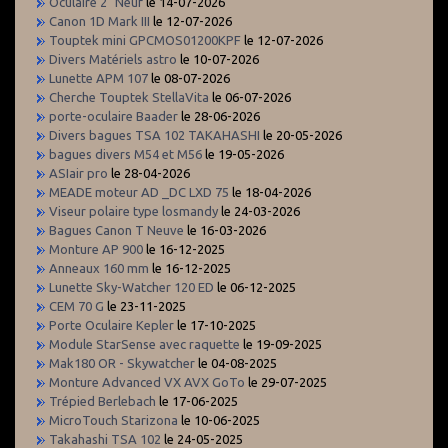
Oculaire 2" Neuf
le 14-07-2026
Canon 1D Mark III
le 12-07-2026
Touptek mini GPCMOS01200KPF
le 12-07-2026
Divers Matériels astro
le 10-07-2026
Lunette APM 107
le 08-07-2026
Cherche Touptek StellaVita
le 06-07-2026
porte-oculaire Baader
le 28-06-2026
Divers bagues TSA 102 TAKAHASHI
le 20-05-2026
bagues divers M54 et M56
le 19-05-2026
ASIair pro
le 28-04-2026
MEADE moteur AD _DC LXD 75
le 18-04-2026
Viseur polaire type losmandy
le 24-03-2026
Bagues Canon T Neuve
le 16-03-2026
Monture AP 900
le 16-12-2025
Anneaux 160 mm
le 16-12-2025
Lunette Sky-Watcher 120 ED
le 06-12-2025
CEM 70 G
le 23-11-2025
Porte Oculaire Kepler
le 17-10-2025
Module StarSense avec raquette
le 19-09-2025
Mak180 OR - Skywatcher
le 04-08-2025
Monture Advanced VX AVX GoTo
le 29-07-2025
Trépied Berlebach
le 17-06-2025
MicroTouch Starizona
le 10-06-2025
Takahashi TSA 102
le 24-05-2025