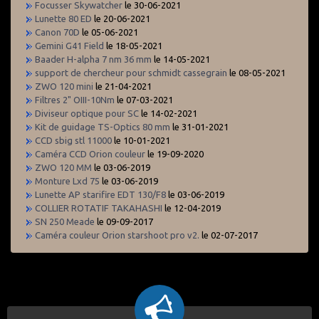
Focusser Skywatcher
le 30-06-2021
Lunette 80 ED
le 20-06-2021
Canon 70D
le 05-06-2021
Gemini G41 Field
le 18-05-2021
Baader H-alpha 7 nm 36 mm
le 14-05-2021
support de chercheur pour schmidt cassegrain
le 08-05-2021
ZWO 120 mini
le 21-04-2021
Filtres 2" OIII-10Nm
le 07-03-2021
Diviseur optique pour SC
le 14-02-2021
Kit de guidage TS-Optics 80 mm
le 31-01-2021
CCD sbig stl 11000
le 10-01-2021
Caméra CCD Orion couleur
le 19-09-2020
ZWO 120 MM
le 03-06-2019
Monture Lxd 75
le 03-06-2019
Lunette AP starifire EDT 130/F8
le 03-06-2019
COLLIER ROTATIF TAKAHASHI
le 12-04-2019
SN 250 Meade
le 09-09-2017
Caméra couleur Orion starshoot pro v2.
le 02-07-2017