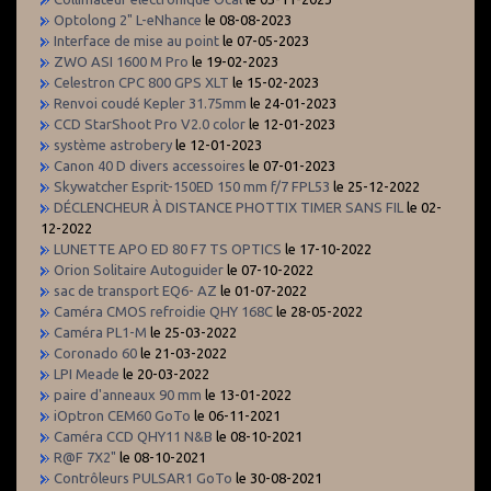
Optolong 2" L-eNhance
le 08-08-2023
Interface de mise au point
le 07-05-2023
ZWO ASI 1600 M Pro
le 19-02-2023
Celestron CPC 800 GPS XLT
le 15-02-2023
Renvoi coudé Kepler 31.75mm
le 24-01-2023
CCD StarShoot Pro V2.0 color
le 12-01-2023
système astrobery
le 12-01-2023
Canon 40 D divers accessoires
le 07-01-2023
Skywatcher Esprit-150ED 150 mm f/7 FPL53
le 25-12-2022
DÉCLENCHEUR À DISTANCE PHOTTIX TIMER SANS FIL
le 02-
12-2022
LUNETTE APO ED 80 F7 TS OPTICS
le 17-10-2022
Orion Solitaire Autoguider
le 07-10-2022
sac de transport EQ6- AZ
le 01-07-2022
Caméra CMOS refroidie QHY 168C
le 28-05-2022
Caméra PL1-M
le 25-03-2022
Coronado 60
le 21-03-2022
LPI Meade
le 20-03-2022
paire d'anneaux 90 mm
le 13-01-2022
iOptron CEM60 GoTo
le 06-11-2021
Caméra CCD QHY11 N&B
le 08-10-2021
R@F 7X2"
le 08-10-2021
Contrôleurs PULSAR1 GoTo
le 30-08-2021