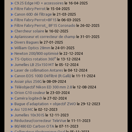
C9.25 Edge HD + accessoires
le 16-04-2025
Filtre Fabry Perrot
le 15-04-2025
Canon 60D dé filtrage
le 21-03-2025
Filtre Fabry Perrot+BF15
le 06-03-2025
Filtre Fabry Perrot_ BF15 Coronado
le 26-02-2025
Chercheur solaire
le 16-02-2025
Aplanisseur et correcteur de champ
le 31-01-2025
Divers Bagues
le 27-01-2025
William Optics 28mm
le 24-01-2025
Newton 200/800 optimisé
le 22-12-2024
TS-Optics rotation 360°
le 13-12-2024
Jumelles LB 25x150 MT
le 05-12-2024
Laser de collimation Antares
le 04-12-2024
Canon EOS 100D Défiltré (R.Galli)
le 11-11-2024
Asiair plus 256G
le 08-09-2024
Téléobjectif Nikon ED 300 mm 2.8
le 12-08-2024
Orion G10 couleur
le 23-03-2024
Caméra logitech
le 27-02-2024
Bague d'adaptation + objectif ZWO
le 29-12-2023
Asi 120 MC
le 02-12-2023
Jumelles 10x30 IS
le 12-11-2023
Réducteur/correcteur TeleVue
le 11-11-2023
80/480 ED Carbon OTA
le 07-11-2023
Collimateur électronique Ocal
le 05-11-2023