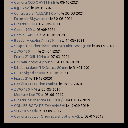
Caméra CCD QHY11 N&B
le 08-10-2021
R@F 7X2"
le 08-10-2021
Contrôleurs PULSAR1 GoTo
le 30-08-2021
Focusser Skywatcher
le 30-06-2021
Lunette 80 ED
le 20-06-2021
Canon 70D
le 05-06-2021
Gemini G41 Field
le 18-05-2021
Baader H-alpha 7 nm 36 mm
le 14-05-2021
support de chercheur pour schmidt cassegrain
le 08-05-2021
ZWO 120 mini
le 21-04-2021
Filtres 2" OIII-10Nm
le 07-03-2021
Diviseur optique pour SC
le 14-02-2021
Kit de guidage TS-Optics 80 mm
le 31-01-2021
CCD sbig stl 11000
le 10-01-2021
Filtres 2"
le 11-12-2020
Caméra CCD Orion couleur
le 19-09-2020
ZWO 120 MM
le 03-06-2019
Monture Lxd 75
le 03-06-2019
Lunette AP starifire EDT 130/F8
le 03-06-2019
COLLIER ROTATIF TAKAHASHI
le 12-04-2019
SN 250 Meade
le 09-09-2017
Caméra couleur Orion starshoot pro v2.
le 02-07-2017