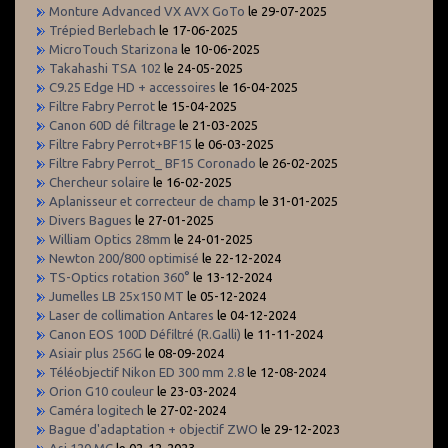
Monture Advanced VX AVX GoTo
le 29-07-2025
Trépied Berlebach
le 17-06-2025
MicroTouch Starizona
le 10-06-2025
Takahashi TSA 102
le 24-05-2025
C9.25 Edge HD + accessoires
le 16-04-2025
Filtre Fabry Perrot
le 15-04-2025
Canon 60D dé filtrage
le 21-03-2025
Filtre Fabry Perrot+BF15
le 06-03-2025
Filtre Fabry Perrot_ BF15 Coronado
le 26-02-2025
Chercheur solaire
le 16-02-2025
Aplanisseur et correcteur de champ
le 31-01-2025
Divers Bagues
le 27-01-2025
William Optics 28mm
le 24-01-2025
Newton 200/800 optimisé
le 22-12-2024
TS-Optics rotation 360°
le 13-12-2024
Jumelles LB 25x150 MT
le 05-12-2024
Laser de collimation Antares
le 04-12-2024
Canon EOS 100D Défiltré (R.Galli)
le 11-11-2024
Asiair plus 256G
le 08-09-2024
Téléobjectif Nikon ED 300 mm 2.8
le 12-08-2024
Orion G10 couleur
le 23-03-2024
Caméra logitech
le 27-02-2024
Bague d'adaptation + objectif ZWO
le 29-12-2023
Asi 120 MC
le 02-12-2023