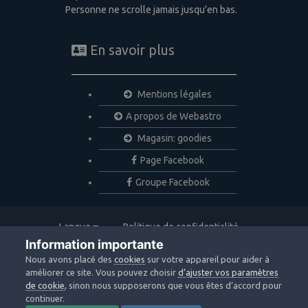
Personne ne scrolle jamais jusqu'en bas.
En savoir plus
Mentions légales
A propos de Webastro
Magasin: goodies
Page Facebook
Groupe Facebook
Langue
Politique de confidentialité
Nous contacter
Cookies
Information importante
Copyright © 2020 Webastro
Nous avons placé des
cookies
sur votre appareil pour aider à
Powered by Invision Community
améliorer ce site. Vous pouvez choisir
d’ajuster vos paramètres
de cookie
, sinon nous supposerons que vous êtes d’accord pour
continuer.