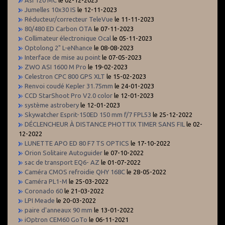
Jumelles 10x30 IS
le 12-11-2023
Réducteur/correcteur TeleVue
le 11-11-2023
80/480 ED Carbon OTA
le 07-11-2023
Collimateur électronique Ocal
le 05-11-2023
Optolong 2" L-eNhance
le 08-08-2023
Interface de mise au point
le 07-05-2023
ZWO ASI 1600 M Pro
le 19-02-2023
Celestron CPC 800 GPS XLT
le 15-02-2023
Renvoi coudé Kepler 31.75mm
le 24-01-2023
CCD StarShoot Pro V2.0 color
le 12-01-2023
système astrobery
le 12-01-2023
Skywatcher Esprit-150ED 150 mm f/7 FPL53
le 25-12-2022
DÉCLENCHEUR À DISTANCE PHOTTIX TIMER SANS FIL
le 02-
12-2022
LUNETTE APO ED 80 F7 TS OPTICS
le 17-10-2022
Orion Solitaire Autoguider
le 07-10-2022
sac de transport EQ6- AZ
le 01-07-2022
Caméra CMOS refroidie QHY 168C
le 28-05-2022
Caméra PL1-M
le 25-03-2022
Coronado 60
le 21-03-2022
LPI Meade
le 20-03-2022
paire d'anneaux 90 mm
le 13-01-2022
iOptron CEM60 GoTo
le 06-11-2021