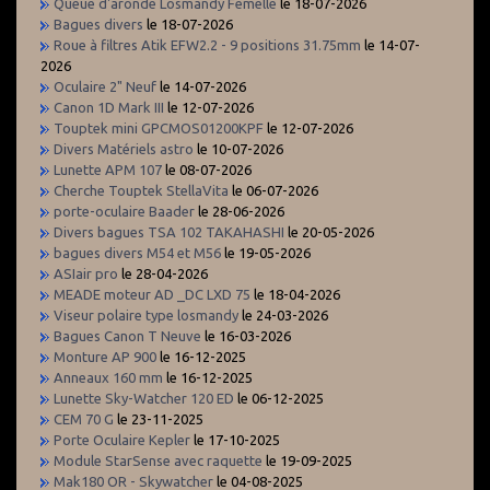
Queue d'aronde Losmandy Femelle
le 18-07-2026
Bagues divers
le 18-07-2026
Roue à filtres Atik EFW2.2 - 9 positions 31.75mm
le 14-07-
2026
Oculaire 2" Neuf
le 14-07-2026
Canon 1D Mark III
le 12-07-2026
Touptek mini GPCMOS01200KPF
le 12-07-2026
Divers Matériels astro
le 10-07-2026
Lunette APM 107
le 08-07-2026
Cherche Touptek StellaVita
le 06-07-2026
porte-oculaire Baader
le 28-06-2026
Divers bagues TSA 102 TAKAHASHI
le 20-05-2026
bagues divers M54 et M56
le 19-05-2026
ASIair pro
le 28-04-2026
MEADE moteur AD _DC LXD 75
le 18-04-2026
Viseur polaire type losmandy
le 24-03-2026
Bagues Canon T Neuve
le 16-03-2026
Monture AP 900
le 16-12-2025
Anneaux 160 mm
le 16-12-2025
Lunette Sky-Watcher 120 ED
le 06-12-2025
CEM 70 G
le 23-11-2025
Porte Oculaire Kepler
le 17-10-2025
Module StarSense avec raquette
le 19-09-2025
Mak180 OR - Skywatcher
le 04-08-2025