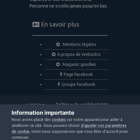
Personne ne scrolle jamais jusqu'en bas.
En savoir plus
Mentions légales
A propos de Webastro
Magasin: goodies
Page Facebook
Groupe Facebook
Langue
Politique de confidentialité
Nous contacter
Cookies
Information importante
Copyright © 2020 Webastro
Nous avons placé des
cookies
sur votre appareil pour aider à
Powered by Invision Community
améliorer ce site. Vous pouvez choisir
d’ajuster vos paramètres
de cookie
, sinon nous supposerons que vous êtes d’accord pour
continuer.