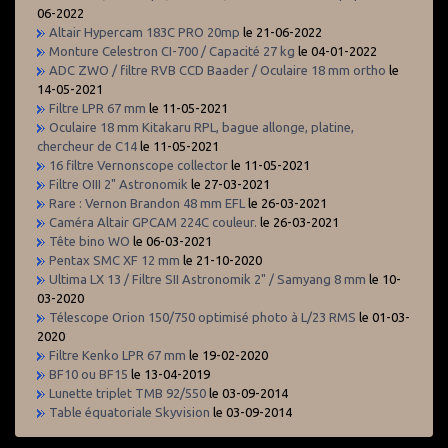
06-2022
Altair Hypercam 183C PRO 20mp
le 21-06-2022
Monture Celestron CI-700 / Capacité 27 kg
le 04-01-2022
ADC ZWO / filtre RVB CCD Baader / Oculaire 18 mm ortho
le
14-05-2021
Filtre LPR 67 mm
le 11-05-2021
Oculaire 18 mm Kitakaru RPL, bague allonge, platine,
chercheur de C14
le 11-05-2021
16 filtre Vernonscope collector
le 11-05-2021
Filtre OIII 2" Astronomik
le 27-03-2021
Rare : Vernon Brandon 48 mm EFL
le 26-03-2021
Caméra Altair GPCAM 224C couleur.
le 26-03-2021
Tête bino WO
le 06-03-2021
Pentax SMC XF 12 mm
le 21-10-2020
Ultima LX 13 / Filtre SII Astronomik 2" / Samyang 8 mm
le 10-
03-2020
Télescope Orion 150/750 optimisé photo à L/23 RMS
le 01-03-
2020
Filtre Kenko LPR 67 mm
le 19-02-2020
BF10 ou BF15
le 13-04-2019
Lunette triplet TMB 92/550
le 03-09-2014
Table équatoriale Skyvision
le 03-09-2014