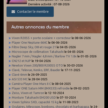
Dernière activité : 07-08-2026
Contacter le membre
Autres annonces du membre
Vixen R20SS + porte oculaire + correcteur
le 08-06-2026
Player One Neptune 664C
le 06-06-2026
Filtre Deep Sky, OIII et rouge 21
le 04-05-2026
Microscope de collimation Takahashi
le 04-05-2026
Nagler 7 mm / Nagler 4,8 mm / Barlow TV 1.8x
le 01-05-2026
CN212 et NJP
le 19-04-2026
Newton Vixen 200/800 R200SS OTO
le 30-03-2026
Clavé, Televue, Kenko, ERF, Baader
le 17-11-2025
Clavé 6mm
le 26-09-2025
ASI 533 MC
le 28-04-2025
Caméra Player One Mars II C
le 08-04-2025
Player ONE Saturn MM (IMX533) refroidie
le 09-02-2025
Zeiss, Vixen et Tamron
le 12-10-2024
Monture Takahashi EM200 USD
le 07-10-2024
Vixen Sphinx SXD, capacité 15 kg
le 11-08-2023
Oculaires, télescope, bonbons, chocolats et barbapapa.
le 24-