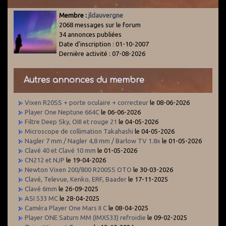
Membre :
jldauvergne
2068 messages sur le forum
34 annonces publiées
Date d'inscription : 01-10-2007
Dernière activité : 07-08-2026
Autres annonces du membre
Vixen R20SS + porte oculaire + correcteur
le 08-06-2026
Player One Neptune 664C
le 06-06-2026
Filtre Deep Sky, OIII et rouge 21
le 04-05-2026
Microscope de collimation Takahashi
le 04-05-2026
Nagler 7 mm / Nagler 4,8 mm / Barlow TV 1.8x
le 01-05-2026
Clavé 40 et Clavé 10 mm
le 01-05-2026
CN212 et NJP
le 19-04-2026
Newton Vixen 200/800 R200SS OTO
le 30-03-2026
Clavé, Televue, Kenko, ERF, Baader
le 17-11-2025
Clavé 6mm
le 26-09-2025
ASI 533 MC
le 28-04-2025
Caméra Player One Mars II C
le 08-04-2025
Player ONE Saturn MM (IMX533) refroidie
le 09-02-2025