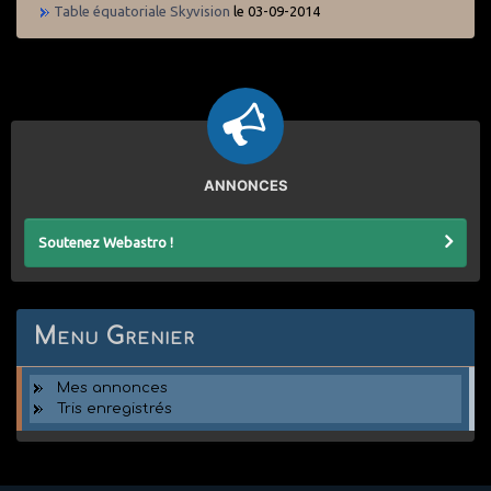
Table équatoriale Skyvision
le 03-09-2014
ANNONCES
Soutenez Webastro !
Menu Grenier
Mes annonces
Tris enregistrés