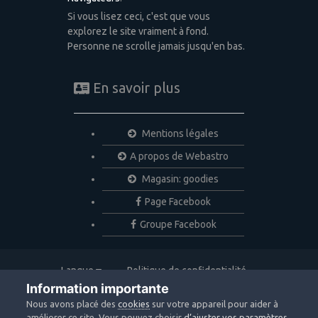
Si vous lisez ceci, c'est que vous
explorez le site vraiment à fond.
Personne ne scrolle jamais jusqu'en bas.
En savoir plus
Mentions légales
A propos de Webastro
Magasin: goodies
Page Facebook
Groupe Facebook
Langue
Politique de confidentialité
Nous contacter
Cookies
Information importante
Copyright © 2020 Webastro
Nous avons placé des
cookies
sur votre appareil pour aider à
Powered by Invision Community
améliorer ce site. Vous pouvez choisir
d’ajuster vos paramètres