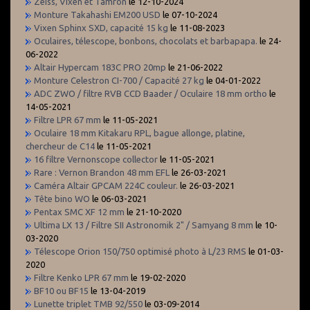
Zeiss, Vixen et Tamron
le 12-10-2024
Monture Takahashi EM200 USD
le 07-10-2024
Vixen Sphinx SXD, capacité 15 kg
le 11-08-2023
Oculaires, télescope, bonbons, chocolats et barbapapa.
le 24-
06-2022
Altair Hypercam 183C PRO 20mp
le 21-06-2022
Monture Celestron CI-700 / Capacité 27 kg
le 04-01-2022
ADC ZWO / filtre RVB CCD Baader / Oculaire 18 mm ortho
le
14-05-2021
Filtre LPR 67 mm
le 11-05-2021
Oculaire 18 mm Kitakaru RPL, bague allonge, platine,
chercheur de C14
le 11-05-2021
16 filtre Vernonscope collector
le 11-05-2021
Rare : Vernon Brandon 48 mm EFL
le 26-03-2021
Caméra Altair GPCAM 224C couleur.
le 26-03-2021
Tête bino WO
le 06-03-2021
Pentax SMC XF 12 mm
le 21-10-2020
Ultima LX 13 / Filtre SII Astronomik 2" / Samyang 8 mm
le 10-
03-2020
Télescope Orion 150/750 optimisé photo à L/23 RMS
le 01-03-
2020
Filtre Kenko LPR 67 mm
le 19-02-2020
BF10 ou BF15
le 13-04-2019
Lunette triplet TMB 92/550
le 03-09-2014